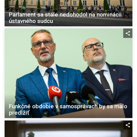
Parlament sa stále nedohodol na nominácii
ústavného sudcu
Funkčné obdobie v samosprávach by sa malo
predĺžiť