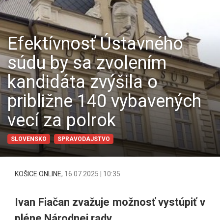
Efektívnosť Ústavného
súdu by sa zvolením
kandidáta zvýšila o
približne 140 vybavených
vecí za polrok
SLOVENSKO
SPRAVODAJSTVO
KOŠICE ONLINE
,
16.07.2025 | 10:35
Ivan Fiačan zvažuje možnosť vystúpiť v
pléne Národnej rady.