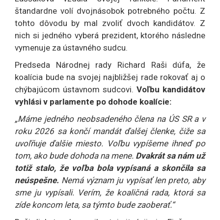
štandardne volí dvojnásobok potrebného počtu. Z
tohto dôvodu by mal zvoliť dvoch kandidátov. Z
nich si jedného vyberá prezident, ktorého následne
vymenuje za ústavného sudcu.
Predseda Národnej rady Richard Raši dúfa, že
koalícia bude na svojej najbližšej rade rokovať aj o
chýbajúcom ústavnom sudcovi.
Voľbu kandidátov
vyhlási v parlamente po dohode koalície:
„Máme jedného neobsadeného člena na ÚS SR a v
roku 2026 sa končí mandát ďalšej členke, čiže sa
uvoľňuje ďalšie miesto. Voľbu vypíšeme ihneď po
tom, ako bude dohoda na mene.
Dvakrát sa nám už
totiž stalo, že voľba bola vypísaná a skončila sa
neúspešne.
Nemá význam ju vypísať len preto, aby
sme ju vypísali. Verím, že koaličná rada, ktorá sa
zíde koncom leta, sa týmto bude zaoberať.“