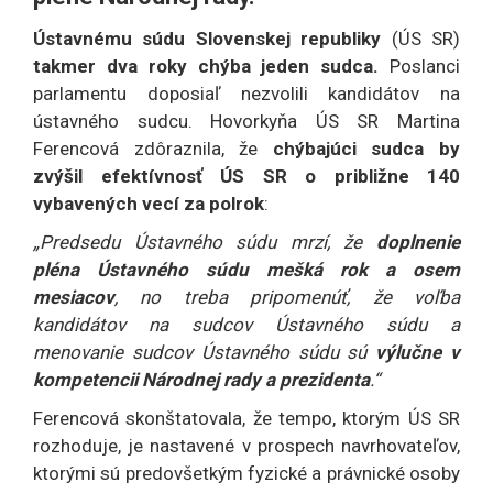
Ústavnému súdu Slovenskej republiky
(ÚS SR)
takmer dva roky chýba jeden sudca.
Poslanci
parlamentu doposiaľ nezvolili kandidátov na
ústavného sudcu. Hovorkyňa ÚS SR Martina
Ferencová zdôraznila, že
chýbajúci sudca by
zvýšil efektívnosť ÚS SR o približne 140
vybavených vecí za polrok
:
„Predsedu Ústavného súdu mrzí, že
doplnenie
pléna Ústavného súdu mešká rok a osem
mesiacov
, no treba pripomenúť, že voľba
kandidátov na sudcov Ústavného súdu a
menovanie sudcov Ústavného súdu sú
výlučne v
kompetencii Národnej rady a prezidenta
.“
Ferencová skonštatovala, že tempo, ktorým ÚS SR
rozhoduje, je nastavené v prospech navrhovateľov,
ktorými sú predovšetkým fyzické a právnické osoby