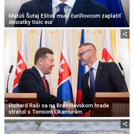
Matúš Šutaj Eštok musí čurillovcom zaplatiť
desiatky tisíc eur
Richard Raši sa na Bratislavskom hrade
stretol s Tomiom Okamurom