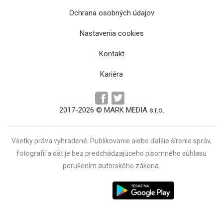
Ochrana osobných údajov
Na východnom Slovensku budú pôsobiť
Nastavenia cookies
štyria noví sudcovia
Kontakt
Kariéra
2017-2026 © MARK MEDIA s.r.o.
Všetky práva vyhradené. Publikovanie alebo ďalšie šírenie správ,
fotografií a dát je bez predchádzajúceho písomného súhlasu
porušením autorského zákona.
Ústavný súd otvára svoje brány pre verejnosť