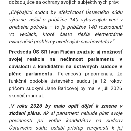
dožadujúce sa ochrany svojich subjektívnych práv:
„Chýbajúci sudca by efektívnosť Ústavného súdu
výrazne zvýšil o približne 140 vybavených vecí v
priebehu polroka – to je približne 140 rozhodnutí
vo veciach, ktoré často riešia elementárne
existenčné problémy uvedených navrhovateľov.“
Predseda ÚS SR Ivan Fiačan zvažuje aj možnosť
svojej reakcie na nečinnosť parlamentu v
súvislosti s kandidátmi na ústavných sudcov v
pléne parlamentu.
Ferencová pripomenula, že
funkčné obdobie ústavného sudcu je 12 rokov,
pričom sudkyni Jane Baricovej by mal v júli 2026
skončiť mandát:
„
V roku 2026 by malo opäť dôjsť k zmene v
zložení pléna.
Ak si parlament nebude plniť svoje
povinnosti pri voľbe kandidátov na sudcov
Ústavného súdu, oslabí prístup verejnosti k jej