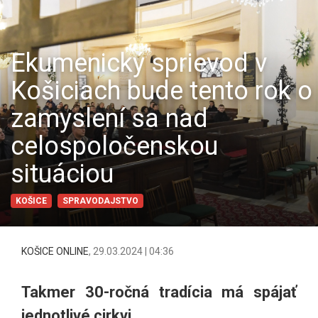
Ekumenický sprievod v
Košiciach bude tento rok o
zamyslení sa nad
celospoločenskou
situáciou
KOŠICE
SPRAVODAJSTVO
KOŠICE ONLINE
,
29.03.2024 | 04:36
Takmer 30-ročná tradícia má spájať
jednotlivé cirkvi.