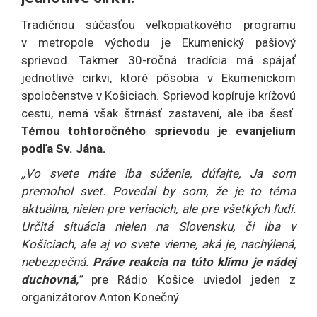
Tradičnou súčasťou veľkopiatkového programu
v metropole východu je Ekumenický pašiový
sprievod. Takmer 30-ročná tradícia má spájať
jednotlivé cirkvi, ktoré pôsobia v Ekumenickom
spoločenstve v Košiciach. Sprievod kopíruje krížovú
cestu, nemá však štrnásť zastavení, ale iba šesť.
Témou tohtoročného sprievodu je evanjelium
podľa Sv. Jána.
„Vo svete máte iba súženie, dúfajte, Ja som
premohol svet. Povedal by som, že je to téma
aktuálna, nielen pre veriacich, ale pre všetkých ľudí.
Určitá situácia nielen na Slovensku, či iba v
Košiciach, ale aj vo svete vieme, aká je, nachýlená,
nebezpečná.
Práve reakcia na túto klímu je nádej
duchovná,“
pre Rádio Košice uviedol jeden z
organizátorov Anton Konečný.