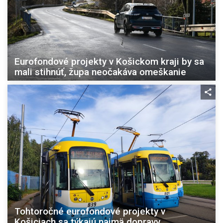
Eurofondové projekty v Košickom kraji by sa
mali stihnúť, župa neočakáva omeškanie
Tohtoročné eurofondové projekty v
Košiciach sa týkajú najmä dopravy