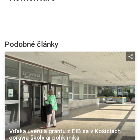
Podobné články
Vďaka úveru a grantu z EIB sa v Košiciach
opravia školy aj poliklinika