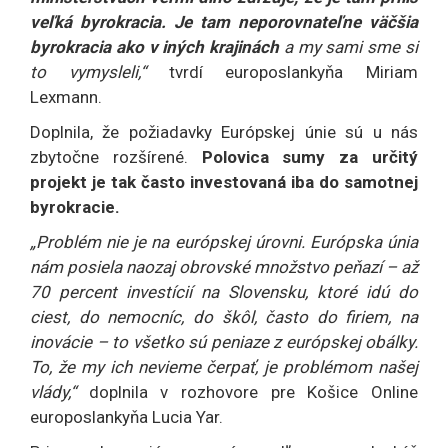
veľká byrokracia. Je tam neporovnateľne väčšia
byrokracia ako v iných krajinách
a my sami sme si
to vymysleli,“
tvrdí europoslankyňa Miriam
Lexmann.
Doplnila, že požiadavky Európskej únie sú u nás
zbytočne rozšírené.
Polovica sumy za určitý
projekt je tak často investovaná iba do samotnej
byrokracie.
„Problém nie je na európskej úrovni. Európska únia
nám posiela naozaj obrovské množstvo peňazí – až
70 percent investícií na Slovensku, ktoré idú do
ciest, do nemocníc, do škôl, často do firiem, na
inovácie – to všetko sú peniaze z európskej obálky.
To, že my ich nevieme čerpať, je problémom našej
vlády,“
doplnila v rozhovore pre Košice Online
europoslankyňa Lucia Yar.