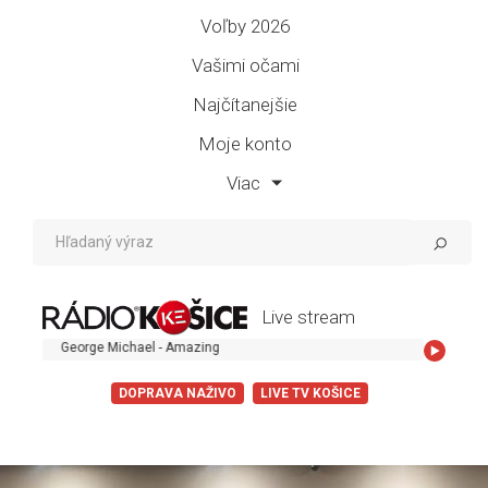
Voľby 2026
Vašimi očami
Najčítanejšie
Moje konto
Viac
Live stream
orge Michael - Amazing
DOPRAVA NAŽIVO
LIVE TV KOŠICE