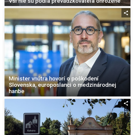
Vsi nie sú podľa prevádzkovateľa ohrozené
Minister vnútra hovorí o poškodení
Slovenska, europoslanci o medzinárodnej
hanbe