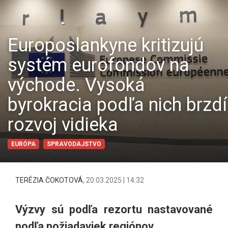
Europoslankyne kritizujú
systém eurofondov na
východe. Vysoká
byrokracia podľa nich brzdí
rozvoj vidieka
EURÓPA
SPRAVODAJSTVO
TERÉZIA ČOKOTOVÁ
,
20.03.2025 | 14:32
Výzvy sú podľa rezortu nastavované
podľa požiadaviek regiónov.