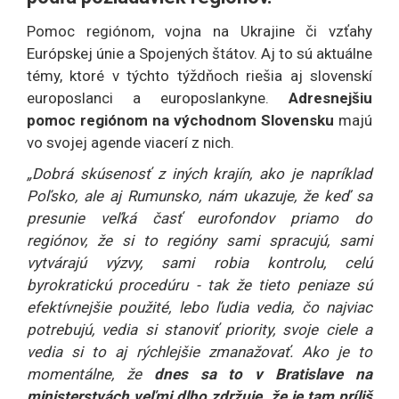
Pomoc regiónom, vojna na Ukrajine či vzťahy
Európskej únie a Spojených štátov. Aj to sú aktuálne
témy, ktoré v týchto týždňoch riešia aj slovenskí
europoslanci a europoslankyne.
Adresnejšiu
pomoc regiónom na východnom Slovensku
majú
vo svojej agende viacerí z nich.
„Dobrá skúsenosť z iných krajín, ako je napríklad
Poľsko, ale aj Rumunsko, nám ukazuje, že keď sa
presunie veľká časť eurofondov priamo do
regiónov, že si to regióny sami spracujú, sami
vytvárajú výzvy, sami robia kontrolu, celú
byrokratickú procedúru - tak že tieto peniaze sú
efektívnejšie použité, lebo ľudia vedia, čo najviac
potrebujú, vedia si stanoviť priority, svoje ciele a
vedia si to aj rýchlejšie zmanažovať. Ako je to
momentálne, že
dnes sa to v Bratislave na
ministerstvách veľmi dlho zdržuje, že je tam príliš