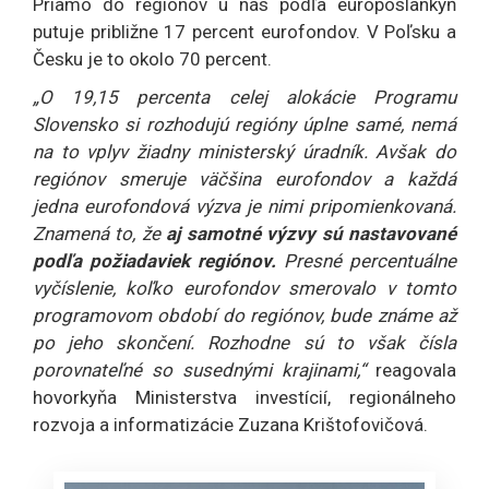
Priamo do regiónov u nás podľa europoslankýň
putuje približne 17 percent eurofondov. V Poľsku a
Česku je to okolo 70 percent.
„O 19,15 percenta celej alokácie Programu
Slovensko si rozhodujú regióny úplne samé, nemá
na to vplyv žiadny ministerský úradník. Avšak do
regiónov smeruje väčšina eurofondov a každá
jedna eurofondová výzva je nimi pripomienkovaná.
Znamená to, že
aj samotné výzvy sú nastavované
podľa požiadaviek regiónov.
Presné percentuálne
vyčíslenie, koľko eurofondov smerovalo v tomto
programovom období do regiónov, bude známe až
po jeho skončení. Rozhodne sú to však čísla
porovnateľné so susednými krajinami,“
reagovala
hovorkyňa Ministerstva investícií, regionálneho
rozvoja a informatizácie Zuzana Krištofovičová.