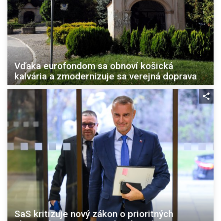
Vďaka eurofondom sa obnoví košická
kalvária a zmodernizuje sa verejná doprava
SaS kritizuje nový zákon o prioritných