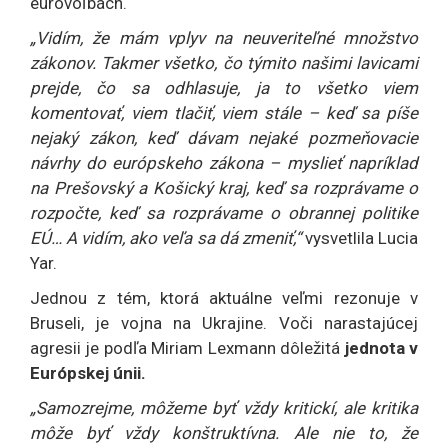
eurovoľbách.
„Vidím, že mám vplyv na neuveriteľné množstvo
zákonov. Takmer všetko, čo týmito našimi lavicami
prejde, čo sa odhlasuje, ja to všetko viem
komentovať, viem tlačiť, viem stále – keď sa píše
nejaký zákon, keď dávam nejaké pozmeňovacie
návrhy do európskeho zákona – myslieť napríklad
na Prešovský a Košický kraj, keď sa rozprávame o
rozpočte, keď sa rozprávame o obrannej politike
EÚ… A vidím, ako veľa sa dá zmeniť,“
vysvetlila Lucia
Yar.
Jednou z tém, ktorá aktuálne veľmi rezonuje v
Bruseli, je vojna na Ukrajine. Voči narastajúcej
agresii je podľa Miriam Lexmann dôležitá
jednota v
Európskej únii.
„Samozrejme, môžeme byť vždy kritickí, ale kritika
môže byť vždy konštruktívna. Ale nie to, že