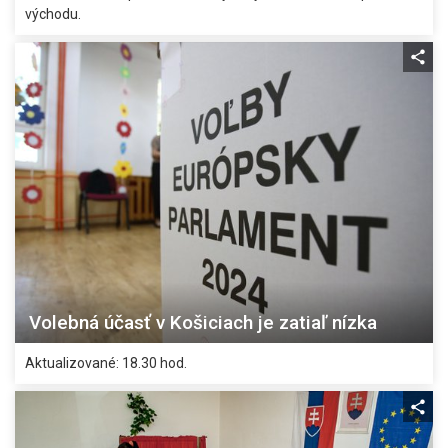
východu.
Volebná účasť v Košiciach je zatiaľ nízka
Aktualizované: 18.30 hod.