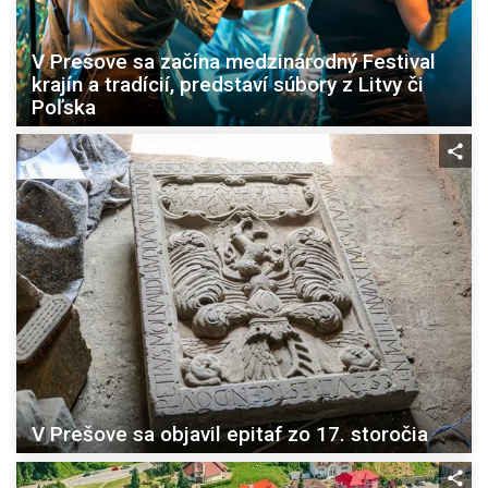
V Prešove sa začína medzinárodný Festival
krajín a tradícií, predstaví súbory z Litvy či
Poľska
V Prešove sa objavil epitaf zo 17. storočia