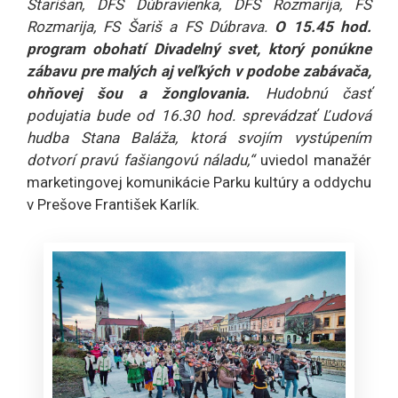
Starišan, DFS Dúbravienka, DFS Rozmarija, FS
Rozmarija, FS Šariš a FS Dúbrava.
O 15.45 hod.
program obohatí Divadelný svet, ktorý ponúkne
zábavu pre malých aj veľkých v podobe zabávača,
ohňovej šou a žonglovania.
Hudobnú časť
podujatia bude od 16.30 hod. sprevádzať Ľudová
hudba Stana Baláža, ktorá svojím vystúpením
dotvorí pravú fašiangovú náladu,“
uviedol manažér
marketingovej komunikácie Parku kultúry a oddychu
v Prešove František Karlík.