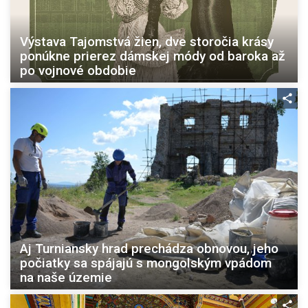
Výstava Tajomstvá žien, dve storočia krásy
ponúkne prierez dámskej módy od baroka až
po vojnové obdobie
Aj Turniansky hrad prechádza obnovou, jeho
počiatky sa spájajú s mongolským vpádom
na naše územie