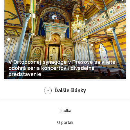
V Ortodoxnej synagóge v Prešove sa v lete
odohrá séria koncertov i divadelné
predstavenie
Ďalšie články
Titulka
O portáli