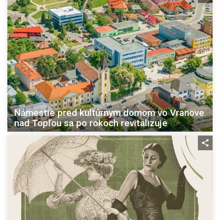
Námestie pred kultúrnym domom vo Vranove
nad Topľou sa po rokoch revitalizuje