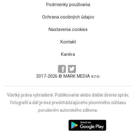
Podmienky používania
Ochrana osobných údajov
Hrad Slanec bude mať novú vyhliadku pre
Nastavenia cookies
turistov
Kontakt
Kariéra
2017-2026 © MARK MEDIA s.r.o.
Všetky práva vyhradené. Publikovanie alebo ďalšie šírenie správ,
fotografií a dát je bez predchádzajúceho písomného súhlasu
Krajská knižnica v Prešove počas leta
porušením autorského zákona.
pripravila literárne stretnutia, kreatívne
dielne či premietania filmov