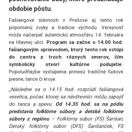
obdobie pôstu.
Fašiangové slávnosti v Prešove aj tento rok
pripomenú zvyky a tradície východu. Verejnosť
môže načerpať autentickú atmosféru 14. februára
na Hlavnej ulici.
Program sa začne o 14.00 hod.
fašiangovým sprievodom, ktorý tento rok vstúpi
do centra z troch rôznych smerov, čím
symbolicky otvorí kultúrne podujatie.
Popoludňajšie vystúpenia prinesú tradičné ľudové
piesne, tance či kroje.
„Následne sa o 14.15 hod. rozprúdi fašiangová
veselica, počas ktorej sa návštevníci môžu zapojiť
do tanca a spevu.
Od 14.35 hod. sa na pódiu
predstavia folklórne súbory a detské folklórne
súbory z regiónu
– Folklórny súbor (FS) Šarišan,
Detský folklórny súbor (DFS) Šarišanček, FS