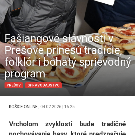
Fašiangové slávnosti v
Prešove prinesú tradície,
folklór i bohatý sprievodný
program
PREŠOV
SPRAVODAJSTVO
KOŠICE ONLINE
,
04.02.2026 | 16:25
Vrcholom zvyklostí bude tradičné
pochovávanie basy, ktoré predznačuje