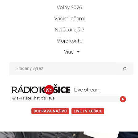
Voľby 2026
Vašimi očami
Najčítanejšie
Moje konto
Viac
Live stream
s - I Hate That It's True
DOPRAVA NAŽIVO
LIVE TV KOŠICE