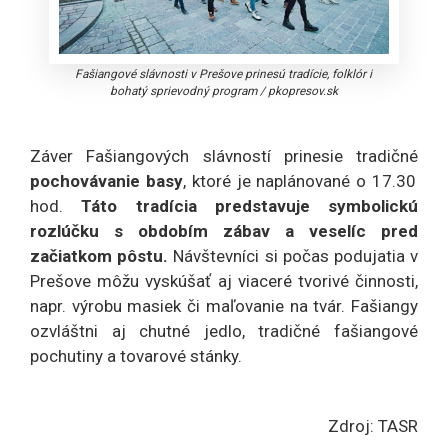
Fašiangové slávnosti v Prešove prinesú tradície, folklór i
bohatý sprievodný program
/
pkopresov.sk
Záver Fašiangových slávností prinesie tradičné
pochovávanie basy
, ktoré je naplánované o 17.30
hod.
Táto tradícia predstavuje symbolickú
rozlúčku s obdobím zábav a veselíc pred
začiatkom pôstu.
Návštevníci si počas podujatia v
Prešove môžu vyskúšať aj viaceré tvorivé činnosti,
napr. výrobu masiek či maľovanie na tvár. Fašiangy
ozvláštni aj chutné jedlo, tradičné fašiangové
pochutiny a tovarové stánky.
Zdroj: TASR