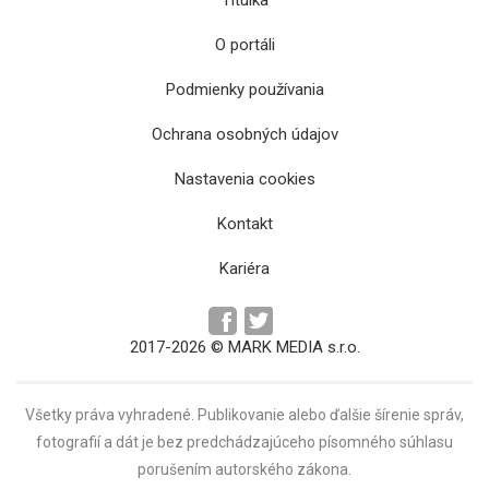
O portáli
Podmienky používania
Ochrana osobných údajov
Babiš ani Okamura nebudú v súčasnosti čeliť
Nastavenia cookies
trestnému stíhaniu
Kontakt
Kariéra
2017-2026 © MARK MEDIA s.r.o.
Všetky práva vyhradené. Publikovanie alebo ďalšie šírenie správ,
fotografií a dát je bez predchádzajúceho písomného súhlasu
porušením autorského zákona.