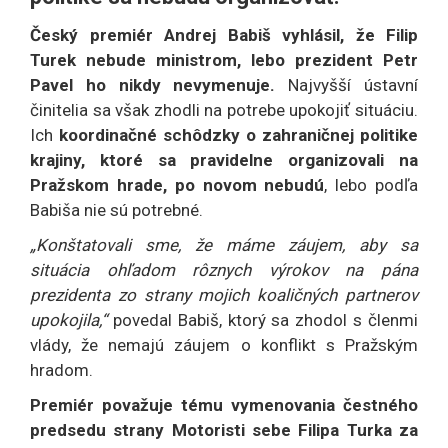
Český premiér Andrej Babiš vyhlásil, že Filip
Turek nebude ministrom, lebo prezident Petr
Pavel ho nikdy nevymenuje.
Najvyšší ústavní
činitelia sa však zhodli na potrebe upokojiť situáciu.
Ich
koordinačné schôdzky o zahraničnej politike
krajiny, ktoré sa pravidelne organizovali na
Pražskom hrade, po novom nebudú
, lebo podľa
Babiša nie sú potrebné.
„Konštatovali sme, že máme záujem, aby sa
situácia ohľadom rôznych výrokov na pána
prezidenta zo strany mojich koaličných partnerov
upokojila,“
povedal Babiš, ktorý sa zhodol s členmi
vlády, že nemajú záujem o konflikt s Pražským
hradom.
Premiér považuje tému vymenovania čestného
predsedu strany Motoristi sebe Filipa Turka za