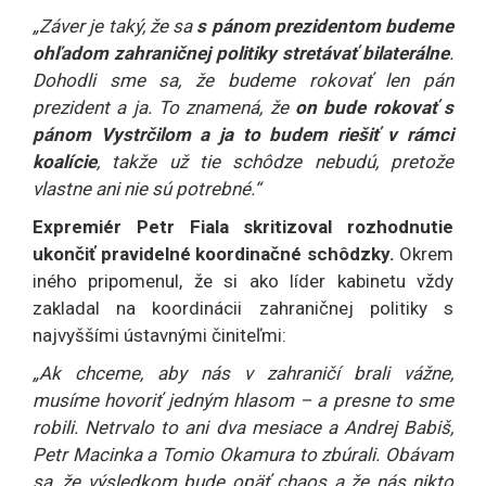
„Záver je taký, že sa
s pánom prezidentom budeme
ohľadom zahraničnej politiky stretávať bilaterálne
.
Dohodli sme sa, že budeme rokovať len pán
prezident a ja. To znamená, že
on bude rokovať s
pánom Vystrčilom a ja to budem riešiť v rámci
koalície
, takže už tie schôdze nebudú, pretože
vlastne ani nie sú potrebné.“
Expremiér Petr Fiala skritizoval rozhodnutie
ukončiť pravidelné koordinačné schôdzky.
Okrem
iného pripomenul, že si ako líder kabinetu vždy
zakladal na koordinácii zahraničnej politiky s
najvyššími ústavnými činiteľmi:
„Ak chceme, aby nás v zahraničí brali vážne,
musíme hovoriť jedným hlasom – a presne to sme
robili. Netrvalo to ani dva mesiace a Andrej Babiš,
Petr Macinka a Tomio Okamura to zbúrali. Obávam
sa, že výsledkom bude opäť chaos a že nás nikto