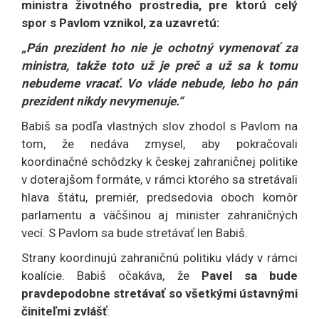
ministra životného prostredia, pre ktorú celý
spor s Pavlom vznikol, za uzavretú:
„Pán prezident ho nie je ochotný vymenovať za
ministra, takže toto už je preč a už sa k tomu
nebudeme vracať. Vo vláde nebude, lebo ho pán
prezident nikdy nevymenuje.“
Babiš sa podľa vlastných slov zhodol s Pavlom na
tom, že nedáva zmysel, aby pokračovali
koordinačné schôdzky k českej zahraničnej politike
v doterajšom formáte, v rámci ktorého sa stretávali
hlava štátu, premiér, predsedovia oboch komôr
parlamentu a väčšinou aj minister zahraničných
vecí. S Pavlom sa bude stretávať len Babiš.
Strany koordinujú zahraničnú politiku vlády v rámci
koalície. Babiš očakáva, že
Pavel sa bude
pravdepodobne stretávať so všetkými ústavnými
činiteľmi zvlášť
: