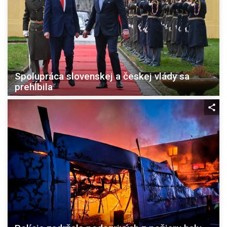
Spolupráca slovenskej a českej vlády sa
prehĺbila