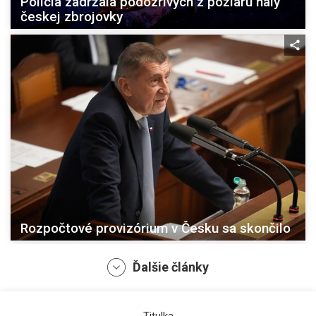
Polícia zadržala podozrivých z požiaru haly
českej zbrojovky
Rozpočtové provizórium v Česku sa skončilo
Ďalšie články
Titulka