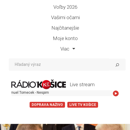
Voľby 2026
Vašimi očami
Najčítanejšie
Moje konto
Viac
Live stream
mecek - Nespim
DOPRAVA NAŽIVO
LIVE TV KOŠICE