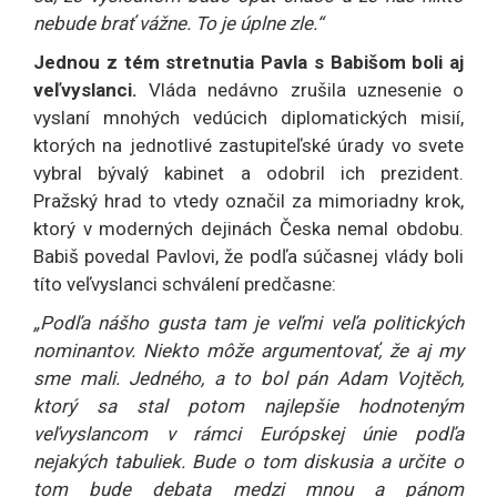
nebude brať vážne. To je úplne zle.“
Jednou z tém stretnutia Pavla s Babišom boli aj
veľvyslanci.
Vláda nedávno zrušila uznesenie o
vyslaní mnohých vedúcich diplomatických misií,
ktorých na jednotlivé zastupiteľské úrady vo svete
vybral bývalý kabinet a odobril ich prezident.
Pražský hrad to vtedy označil za mimoriadny krok,
ktorý v moderných dejinách Česka nemal obdobu.
Babiš povedal Pavlovi, že podľa súčasnej vlády boli
títo veľvyslanci schválení predčasne:
„Podľa nášho gusta tam je veľmi veľa politických
nominantov. Niekto môže argumentovať, že aj my
sme mali. Jedného, a to bol pán Adam Vojtěch,
ktorý sa stal potom najlepšie hodnoteným
veľvyslancom v rámci Európskej únie podľa
nejakých tabuliek. Bude o tom diskusia a určite o
tom bude debata medzi mnou a pánom