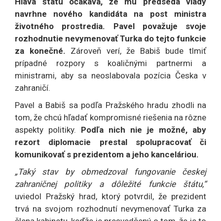
Hlava štátu očakáva, že mu predseda vlády
navrhne nového kandidáta na post ministra
životného prostredia. Pavel považuje svoje
rozhodnutie nevymenovať Turka do tejto funkcie
za konečné.
Zároveň verí, že Babiš bude tlmiť
prípadné rozpory s koaličnými partnermi a
ministrami, aby sa neoslabovala pozícia Česka v
zahraničí.
Pavel a Babiš sa podľa Pražského hradu zhodli na
tom, že chcú hľadať kompromisné riešenia na rôzne
aspekty politiky.
Podľa nich nie je možné, aby
rezort diplomacie prestal spolupracovať či
komunikovať s prezidentom a jeho kanceláriou.
„Taký stav by obmedzoval fungovanie českej
zahraničnej politiky a dôležité funkcie štátu,“
uviedol Pražský hrad, ktorý potvrdil, že prezident
trvá na svojom rozhodnutí nevymenovať Turka za
člena kabinetu, keďže je presvedčený o tom, že je to