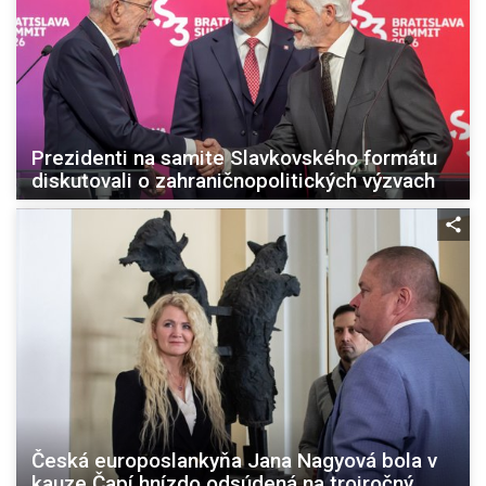
Prezidenti na samite Slavkovského formátu
diskutovali o zahraničnopolitických výzvach
Česká europoslankyňa Jana Nagyová bola v
kauze Čapí hnízdo odsúdená na trojročný