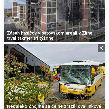
Zásah hasičov v baťovskom areáli v Zlíne
trval takmer tri týždne
Neďaleko Znojma sa čelne zrazili dva linkové