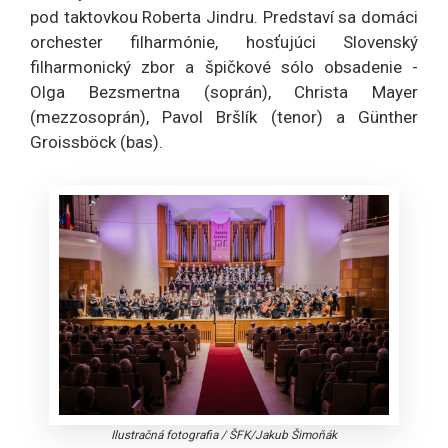
pod taktovkou Roberta Jindru. Predstaví sa domáci
orchester filharmónie, hosťujúci Slovenský
filharmonický zbor a špičkové sólo obsadenie -
Olga Bezsmertna (soprán), Christa Mayer
(mezzosoprán), Pavol Bršlík (tenor) a Günther
Groissböck (bas).
Ilustračná fotografia
/
ŠFK/Jakub Šimoňák