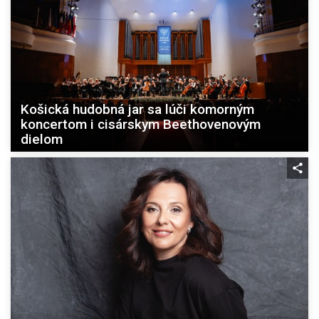
Košická hudobná jar sa lúči komorným
koncertom i cisárskym Beethovenovým
dielom