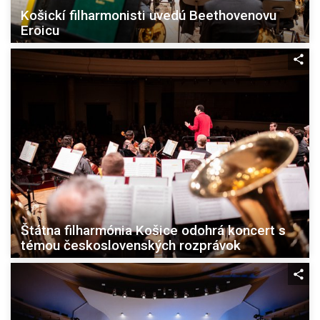
Košickí filharmonisti uvedú Beethovenovu
Eroicu
Štátna filharmónia Košice odohrá koncert s
témou československých rozprávok