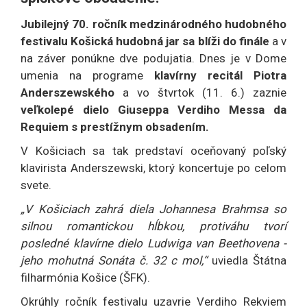
Jubilejný 70. ročník medzinárodného hudobného
festivalu Košická hudobná jar sa blíži do finále
a v
na záver ponúkne dve podujatia. Dnes je v Dome
umenia na programe
klavírny recitál Piotra
Anderszewského
a vo štvrtok (11. 6.) zaznie
veľkolepé dielo Giuseppa Verdiho Messa da
Requiem s prestížnym obsadením.
V Košiciach sa tak predstaví oceňovaný poľský
klavirista Anderszewski, ktorý koncertuje po celom
svete.
„V Košiciach zahrá diela Johannesa Brahmsa so
silnou romantickou hĺbkou, protiváhu tvorí
posledné klavírne dielo Ludwiga van Beethovena -
jeho mohutná Sonáta č. 32 c mol,“
uviedla Štátna
filharmónia Košice (ŠFK).
Okrúhly ročník festivalu uzavrie Verdiho Rekviem