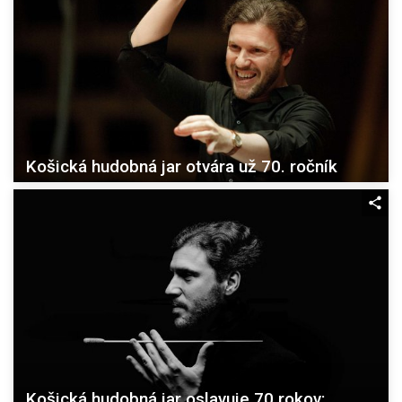
Košická hudobná jar otvára už 70. ročník
Košická hudobná jar oslavuje 70 rokov: