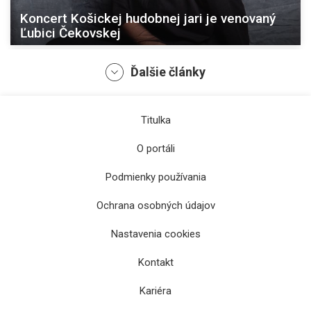
Koncert Košickej hudobnej jari je venovaný
Ľubici Čekovskej
Ďalšie články
Titulka
O portáli
Podmienky používania
Ochrana osobných údajov
Štátna filharmónia Košice predstavuje
Nastavenia cookies
program 69. ročníka Košickej hudobnej jari
Kontakt
Kariéra