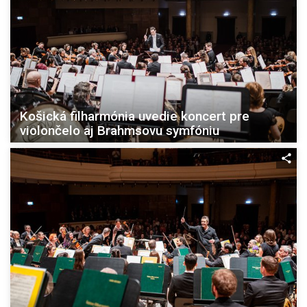
Košická filharmónia uvedie koncert pre
violončelo aj Brahmsovu symfóniu