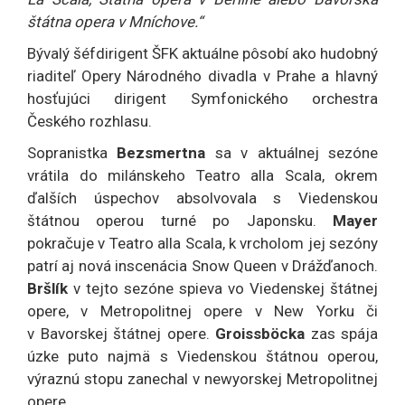
štátna opera v Mníchove.“
Bývalý šéfdirigent ŠFK aktuálne pôsobí ako hudobný
riaditeľ Opery Národného divadla v Prahe a hlavný
hosťujúci dirigent Symfonického orchestra
Českého rozhlasu.
Sopranistka
Bezsmertna
sa v aktuálnej sezóne
vrátila do milánskeho Teatro alla Scala, okrem
ďalších úspechov absolvovala s Viedenskou
štátnou operou turné po Japonsku.
Mayer
pokračuje v Teatro alla Scala, k vrcholom jej sezóny
patrí aj nová inscenácia Snow Queen v Drážďanoch.
Bršlík
v tejto sezóne spieva vo Viedenskej štátnej
opere, v Metropolitnej opere v New Yorku či
v Bavorskej štátnej opere.
Groissböcka
zas spája
úzke puto najmä s Viedenskou štátnou operou,
výraznú stopu zanechal v newyorskej Metropolitnej
opere.