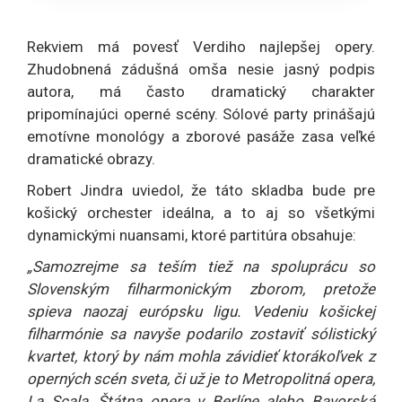
Rekviem má povesť Verdiho najlepšej opery.
Zhudobnená zádušná omša nesie jasný podpis
autora, má často dramatický charakter
pripomínajúci operné scény. Sólové party prinášajú
emotívne monológy a zborové pasáže zasa veľké
dramatické obrazy.
Robert Jindra uviedol, že táto skladba bude pre
košický orchester ideálna, a to aj so všetkými
dynamickými nuansami, ktoré partitúra obsahuje:
„Samozrejme sa teším tiež na spoluprácu so
Slovenským filharmonickým zborom, pretože
spieva naozaj európsku ligu. Vedeniu košickej
filharmónie sa navyše podarilo zostaviť sólistický
kvartet, ktorý by nám mohla závidieť ktorákoľvek z
operných scén sveta, či už je to Metropolitná opera,
La Scala, Štátna opera v Berlíne alebo Bavorská