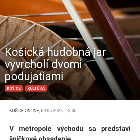
Košická hudobná jar
vyvrcholí dvomi
podujatiami
KOŠICE
KULTÚRA
KOŠICE ONLINE
,
09.06.2026 | 13:35
V metropole východu sa predstaví
špičkové obsadenie.