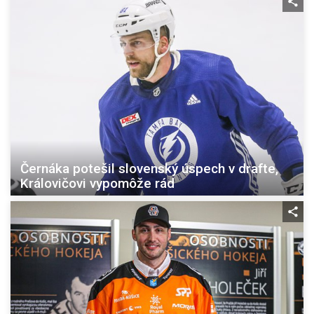
Černáka potešil slovenský úspech v drafte,
Královičovi vypomôže rád