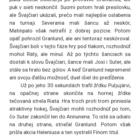
puk v sieti neskončil. Suomi potom hrali presilovku,
ale Švajčiari ukázali, prečo mali najlepšie oslabenia
na turnaji. Severania mali šancu až neskôr,
Matinpalo však netrafil z dobrej pozície. Potom
opäť pohrozil Granlund, ale ani tentoraz neskóroval.
Švajčiari boli v tejto fáze hry pod tlakom, rozhodnúť
mohol Räty, ale minul. Až po týchto šanciach sa
dostali k slovu Švajčiari, šance mali Josi i Suter, ale
stále sa hralo bez gólov. A keď Granlund nepremenil
ani svoju ďalšiu možnosť, duel išiel do predĺženia.
Už po jeho 30 sekundách trafil žŕdku Puljujärvi,
na opačnej strane skončila na hornej žŕdke
tečovaná strela Riata. Hra troch proti trom priniesla
atraktívny hokej, Švajčiari mohli rozhodnúť po tom,
čo Suter zakončil len do Annunena. To isté sa udialo
na druhej strane, strieľal Granlund. Potom však
prišla akcia Heleniusa a ten vystrelil Fínom titul.