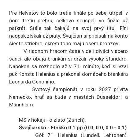
Pre Helvétov to bolo tretie finále po sebe, utrpeli v
ňom tretiu prehru, celkovo neuspeli vo finále už
päťkrát. Stále tak čakajú na svoj prvý titul. Fíni
naopak získali už piaty. Švajčiari si pripísali na konto
šieste striebro, okrem toho majú osem bronzov.
V riadnom hracom čase videli diváci viacero
šancí, ale obaja brankári si držali vysoký štandard.
Napokon sa rozhodlo až v 71. minúte, keď si vzal
puk Konsta Helenius a prekonal domáceho brankára
Leonarda Genoniho.
Svetový šampionát v roku 2027 privíta
Nemecko, hrať sa bude v mestách Düsseldorf a
Mannheim.
MS v hokeji - o zlato (Zürich):
Švajčiarsko - Fínsko 0:1 pp (0:0, 0:0, 0:0 - 0:1)
Gól: 71. Helenius (Lundell, Lehtonen).