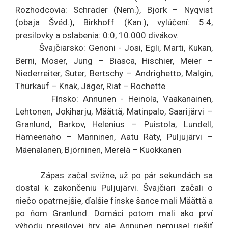
Rozhodcovia: Schrader (Nem.), Bjork – Nyqvist
(obaja Švéd.), Birkhoff (Kan.), vylúčení: 5:4,
presilovky a oslabenia: 0:0, 10.000 divákov.
Švajčiarsko: Genoni - Josi, Egli, Marti, Kukan,
Berni, Moser, Jung – Biasca, Hischier, Meier –
Niederreiter, Suter, Bertschy – Andrighetto, Malgin,
Thürkauf – Knak, Jäger, Riat – Rochette
Fínsko: Annunen - Heinola, Vaakanainen,
Lehtonen, Jokiharju, Määttä, Matinpalo, Saarijärvi –
Granlund, Barkov, Helenius – Puistola, Lundell,
Hämeenaho – Manninen, Aatu Räty, Puljujärvi –
Mäenalanen, Björninen, Merelä – Kuokkanen
Zápas začal svižne, už po pár sekundách sa
dostal k zakončeniu Puljujärvi. Švajčiari začali o
niečo opatrnejšie, ďalšie fínske šance mali Määttä a
po ňom Granlund. Domáci potom mali ako prví
výhodu presilovej hry, ale Annunen nemusel riešiť