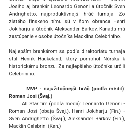
Josiho aj brankár Leonardo Genoni a útočník Sven
Andrighetto, najproduktívnejší hráč turnaja. Zo
zlatého fínskeho tímu sú v ňom obranca Henri
Jokiharju a útočník Aleksander Barkov, Kanada má
zastúpenie v osobe útočníka Macklina Celebriniho.
Najlepším brankárom sa podľa direktoriátu turnaja
stal Henrik Haukeland, ktorý pomohol Nórsku k
historickému bronzu. Za najlepšieho útočníka určili
Celebriniho.
MVP - najužitočnejší hráč (podľa médií):
Roman Josi (Švaj.)
All Star tím (podľa médií): Leonardo Genoni -
Roman Josi (obaja Švaj.), Henri Jokiharju (Fín.) -
Sven Andrighetto (Švaj.), Aleksander Barkov (Fín.),
Macklin Celebrini (Kan.)