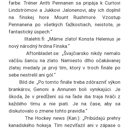
farbe. Tréner Antti Pennanen sa pripája k Curtovi
Lindströmovi a Jukkovi Jalonenovi, aby ich doplnil
na fínskej hore Mount Rushmore. Vzostup
Pennanena po všetkých ťažkostiach, neistote, je
fantastický úspech.“
Iltalehti.fi: „Máme zlato! Konsta Helenius je
nový národný hrdina Fínska.“
Aftonbladet.se: „Švajčiarsko nikdy nemalo
väčšiu šancu na zlato. Namiesto dlho očakávanej
zlatej medaily je prvý tím, ktorý v troch finále po
sebe nestrelil ani gól.“
Bild.de: „Po tomto finále treba zdôrazniť výkon
brankárov, Genoni a Annunen boli vynikajúci. Je
škoda, že v predĺžení sú na ľade iba traja hráči z
každého tímu a nie piati. Je na čase, aby sa
diskutovalo o zmene tohto pravidla.“
The Hockey news (Kan.): „Pribúdajú prehry
kanadského hokeja. Tím nezvíťazil ani v zápase o