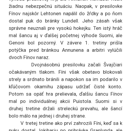
žiadnu nebezpečnú situáciu. Naopak, v presilovke
Fínov najskôr Lehtonen napálil do žŕdky a po ňom
dostal puk do bránky Lundell. Jeho zásah však
správne neuznali pre vysokú hokejku. Ten istý hráč
mal šancu aj v ďalšej početnej výhode Suomi, ale
Genoni bol pozorný. V závere 1. tretiny prišla
potýčka pred bránkou Annunena a arbitri vylúčili
dvoch Fínov naraz.
Dvojnásobnú presilovku začali Švajčiari
očakávaným tlakom. Fíni však obetavo blokovali
strely a srdnato bránili a napokon sa im podarilo v
kľúčovom okamihu zápasu udržať čisté konto.
Potom sa opäť hra prelievala, ďalšiu šancu Fínov
mal po individuálnej akcii Puistola. Suomi si v
druhej tretine držali streleckú prevahu, ale šancí
bolo málo na jednej i druhej strane.
V tretej tretine ako prví zahrozili Fíni, keď sa k
puku dostal Jokiharju po prihrávke Granlunda, ale