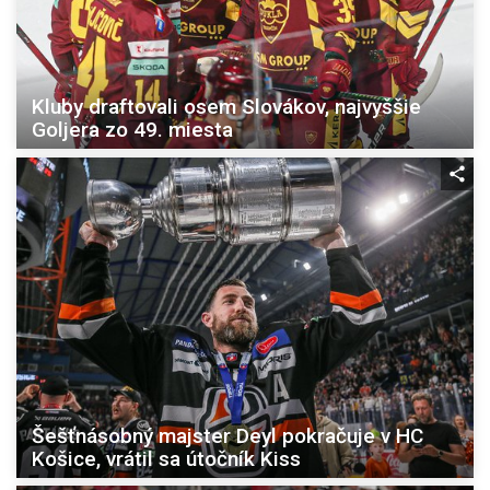
Kluby draftovali osem Slovákov, najvyššie
Goljera zo 49. miesta
Šešťnásobný majster Deyl pokračuje v HC
Košice, vrátil sa útočník Kiss