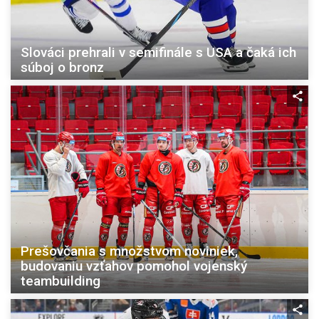
Slováci prehrali v semifinále s USA a čaká ich
súboj o bronz
Prešovčania s množstvom noviniek,
budovaniu vzťahov pomohol vojenský
teambuilding