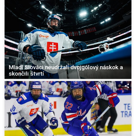
Mladí Slováci neudržali dvojgólový náskok a
skončili štvrtí