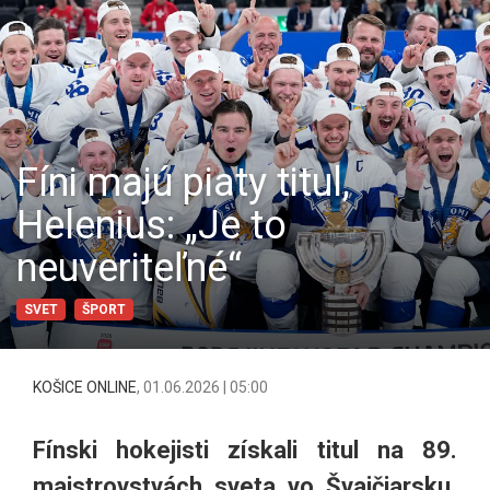
Fíni majú piaty titul,
Helenius: „Je to
neuveriteľné“
SVET
ŠPORT
KOŠICE ONLINE
,
01.06.2026 | 05:00
Fínski hokejisti získali titul na 89.
majstrovstvách sveta vo Švajčiarsku.