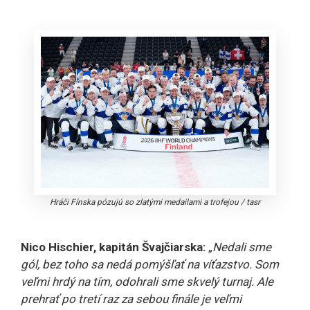
Hráči Fínska pózujú so zlatými medailami a trofejou
/
tasr
Nico Hischier, kapitán Švajčiarska:
„
Nedali sme
gól, bez toho sa nedá pomýšľať na víťazstvo. Som
veľmi hrdý na tím, odohrali sme skvelý turnaj. Ale
prehrať po tretí raz za sebou finále je veľmi