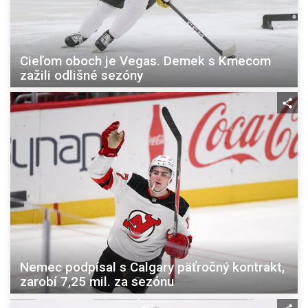
Cieľom oboch je Vegas. Demek s Kmecom
zažili odlišné sezóny
Nemec podpísal s Calgary päťročný kontrakt,
zarobí 7,25 mil. za sezónu