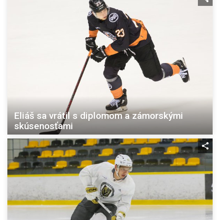
Eliáš sa vrátil s diplomom a zámorskými
skúsenosťami