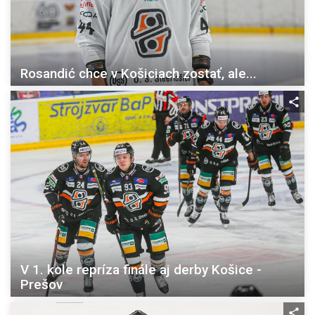
Rosandić chce v Košiciach zostať, ale...
V 1. kole repríza finále aj derby Košice -
Prešov