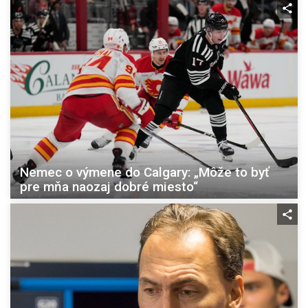
Nemec o výmene do Calgary: „Môže to byť
pre mňa naozaj dobré miesto“