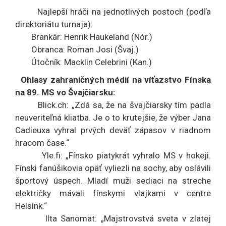
Najlepší hráči na jednotlivých postoch (podľa
direktoriátu turnaja):
Brankár: Henrik Haukeland (Nór.)
Obranca: Roman Josi (Švaj.)
Útočník: Macklin Celebrini (Kan.)
Ohlasy zahraničných médií na víťazstvo Fínska
na 89. MS vo Švajčiarsku:
Blick.ch: „Zdá sa, že na švajčiarsky tím padla
neuveriteľná kliatba. Je o to krutejšie, že výber Jana
Cadieuxa vyhral prvých deväť zápasov v riadnom
hracom čase.“
Yle.fi: „Fínsko piatykrát vyhralo MS v hokeji.
Fínski fanúšikovia opäť vyliezli na sochy, aby oslávili
športový úspech. Mladí muži sediaci na streche
električky mávali fínskymi vlajkami v centre
Helsínk.“
Ilta Sanomat: „Majstrovstvá sveta v zlatej