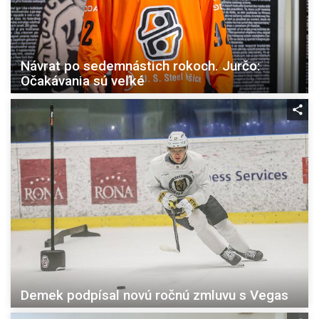
Návrat po sedemnástich rokoch. Jurčo:
Očakávania sú veľké
Demek podpísal novú ročnú zmluvu s Vegas