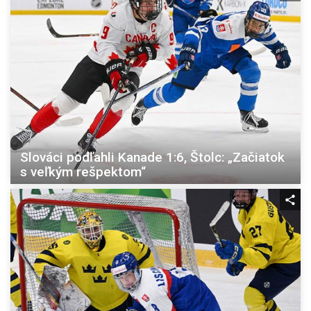
Slováci podľahli Kanade 1:6, Štolc: „Začiatok
s veľkým rešpektom“