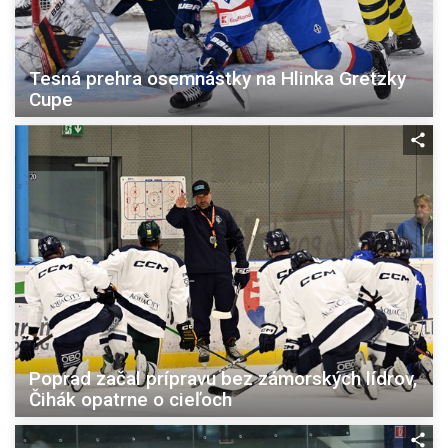
Tesná prehra osemnástky na Hlinka Gretzky
Cupe
Poprad začal prípravu bez zámorských lídrov,
Čihák opatrne o cieľoch