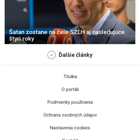
Šatan zostane na čele SZĽH aj nasledujúce
štyri roky
Ďalšie články
Titulka
O portáli
Podmienky používania
Ochrana osobných údajov
Ferenc po štyroch rokoch skončil v
Nastavenia cookies
Košiciach, zamieril do Trenčína