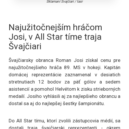
Sklamaní Švajčiari
/
tasr
Najužitočnejším hráčom
Josi, v All Star tíme traja
Švajčiari
Švajčiarsky obranca Roman Josi získal cenu pre
najužitočnejšieho hráča 89. MS v hokeji. Kapitán
domácej reprezentácie zaznamenal v desiatich
stretnutiach 12 bodov za päť gólov a sedem
asistencií a pomohol Helvétom k zisku strieborných
medailí. Josiho vyhlásili aj za najlepšieho obrancu a
dostal sa aj do najlepšej šestky šampionátu.
Do All Star tímu, ktorí zvolili zástupcovia médií, sa
dostali traja švajčiarski reprezentanti - okrem