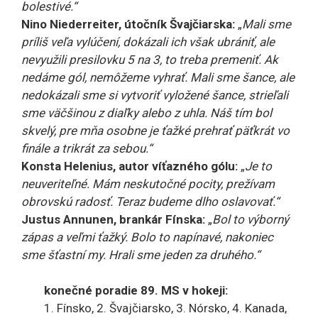
bolestivé.“
Nino Niederreiter, útočník Švajčiarska:
„
Mali sme
príliš veľa vylúčení, dokázali ich však ubrániť, ale
nevyužili presilovku 5 na 3, to treba premeniť. Ak
nedáme gól, nemôžeme vyhrať. Mali sme šance, ale
nedokázali sme si vytvoriť vyložené šance, strieľali
sme väčšinou z diaľky alebo z uhla. Náš tím bol
skvelý, pre mňa osobne je ťažké prehrať päťkrát vo
finále a trikrát za sebou.“
Konsta Helenius, autor víťazného gólu:
„
Je to
neuveriteľné. Mám neskutočné pocity, prežívam
obrovskú radosť. Teraz budeme dlho oslavovať.“
Justus Annunen, brankár Fínska:
„
Bol to výborný
zápas a veľmi ťažký. Bolo to napínavé, nakoniec
sme šťastní my. Hrali sme jeden za druhého.“
konečné poradie 89. MS v hokeji:
1. Fínsko, 2. Švajčiarsko, 3. Nórsko, 4. Kanada,