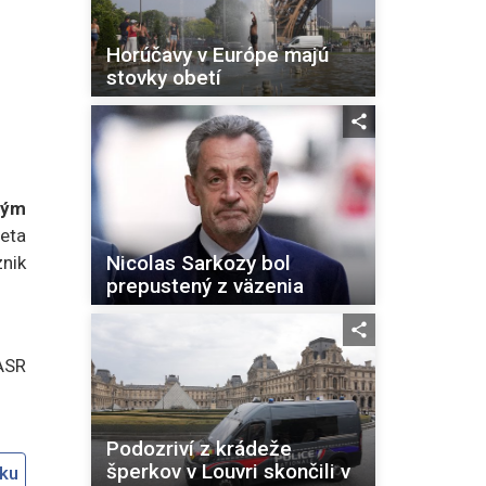
Horúčavy v Európe majú
stovky obetí
ným
leta
Nicolas Sarkozy bol
znik
prepustený z väzenia
ASR
Podozriví z krádeže
šperkov v Louvri skončili v
oku