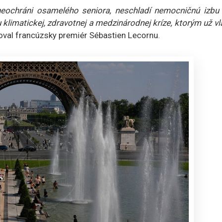
eochráni osamelého seniora, neschladí nemocničnú izbu 
klimatickej, zdravotnej a medzinárodnej kríze, ktorým už v
oval francúzsky premiér Sébastien Lecornu.