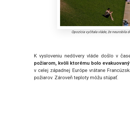
Opozícia vyčítala vláde, že neurobila
K vysloveniu nedôvery vláde došlo v čas
požiarom, kvôli ktorému bolo evakuovanýc
v celej západnej Európe vrátane Francúzska
požiarov. Zároveň teploty môžu stúpať.