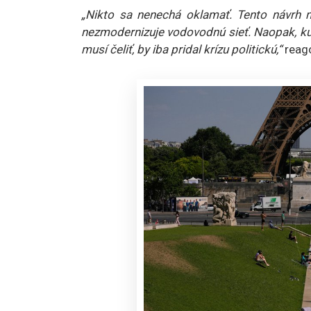
„Nikto sa nenechá oklamať. Tento návrh n
nezmodernizuje vodovodnú sieť. Naopak, ku 
musí čeliť, by iba pridal krízu politickú,“
reag