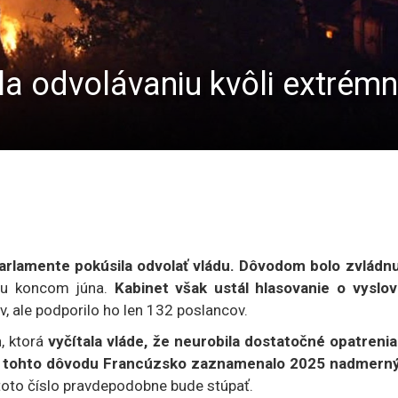
ila odvolávaniu kvôli extré
rlamente pokúsila odvolať vládu. Dôvodom bolo zvládnu
jinu koncom júna.
Kabinet však ustál hlasovanie o vyslov
v, ale podporilo ho len 132 poslancov.
h, ktorá
vyčítala vláde, že neurobila dostatočné opatrenia
 Z tohto dôvodu Francúzsko zaznamenalo 2025 nadmern
 toto číslo pravdepodobne bude stúpať.