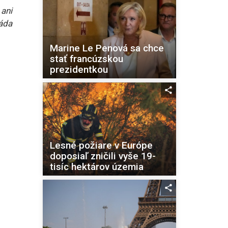
ani
láda
Marine Le Penová sa chce
stať francúzskou
prezidentkou
Lesné požiare v Európe
doposiaľ zničili vyše 19-
tisíc hektárov územia