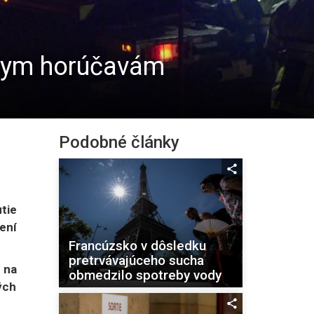
mnym horúčavám
Podobné články
tie
ení
Francúzsko v dôsledku
pretrvávajúceho sucha
 na
obmedzilo spotreby vody
ých