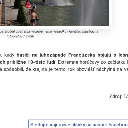
 dostatočné opatrenia na zmiernenie následkov horúčav (Ilustračná
fotografia)
/
TASR
e, kedy
hasiči na juhozápade Francúzska bojujú s les
h približne 10-tisíc ľudí
. Extrémne horúčavy zo začiatku 
 spôsobili, že krajina je tento rok obzvlášť náchylná na v
Zdroj: T
Sledujte najnovšie články na našom Facebo