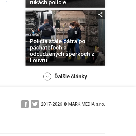
rukách polície
Polícia stále pátra po
páchateľoch a
odcudzených šperkoch z
Louvru
Ďalšie články
Vláda Sébastiena
2017-2026 © MARK MEDIA s.r.o.
Lecornua si získala
podporu ľavicových
poslancov