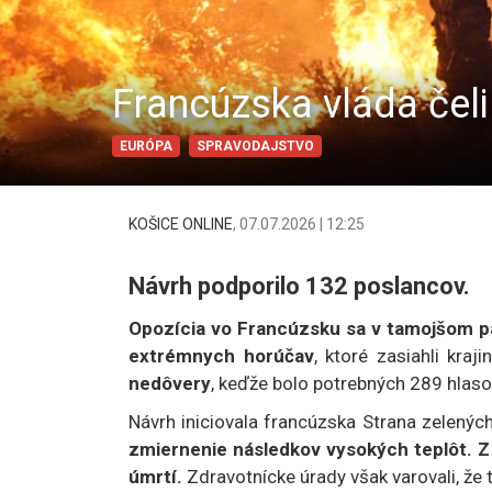
Francúzska vláda čel
EURÓPA
SPRAVODAJSTVO
KOŠICE ONLINE
,
07.07.2026 | 12:25
Návrh podporilo 132 poslancov.
Opozícia vo Francúzsku sa v tamojšom pa
extrémnych horúčav
, ktoré zasiahli kra
nedôvery
, keďže bolo potrebných 289 hlaso
Návrh iniciovala francúzska Strana zelenýc
zmiernenie následkov vysokých teplôt.
úmrtí.
Zdravotnícke úrady však varovali, že