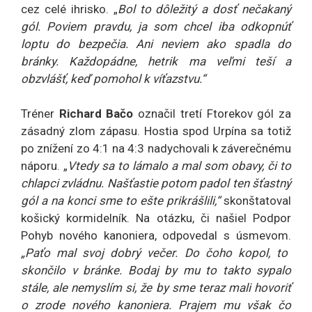
cez celé ihrisko. „
Bol to dôležitý a dosť nečakaný
gól. Poviem pravdu, ja som chcel iba odkopnúť
loptu do bezpečia. Ani neviem ako spadla do
bránky. Každopádne, hetrik ma veľmi teší a
obzvlášť, keď pomohol k víťazstvu.“
Tréner
Richard Bačo
označil tretí Ftorekov gól za
zásadný zlom zápasu. Hostia spod Urpína sa totiž
po znížení zo 4:1 na 4:3 nadychovali k záverečnému
náporu. „
Vtedy sa to lámalo a mal som obavy, či to
chlapci zvládnu. Našťastie potom padol ten šťastný
gól a na konci sme to ešte prikrášlili,“
skonštatoval
košický kormidelník. Na otázku, či našiel Podpor
Pohyb nového kanoniera, odpovedal s úsmevom.
„Paťo mal svoj dobrý večer. Do čoho kopol, to
skončilo v bránke. Bodaj by mu to takto sypalo
stále, ale nemyslím si, že by sme teraz mali hovoriť
o zrode nového kanoniera. Prajem mu však čo