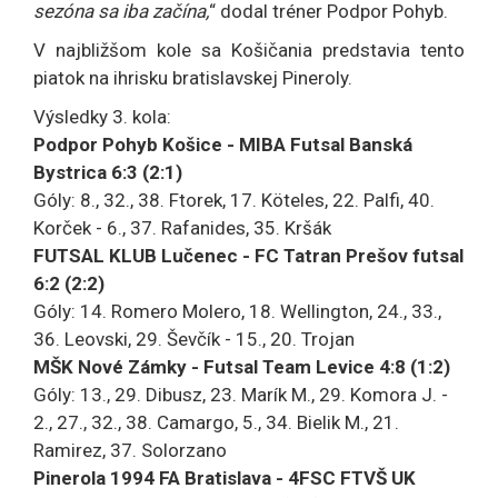
sezóna sa iba začína,
“ dodal tréner Podpor Pohyb.
V najbližšom kole sa Košičania predstavia tento
piatok na ihrisku bratislavskej Pineroly.
Výsledky 3. kola:
Podpor Pohyb Košice - MIBA Futsal Banská
Bystrica 6:3 (2:1)
Góly: 8., 32., 38. Ftorek, 17. Köteles, 22. Palfi, 40.
Korček - 6., 37. Rafanides, 35. Kršák
FUTSAL KLUB Lučenec - FC Tatran Prešov futsal
6:2 (2:2)
Góly: 14. Romero Molero, 18. Wellington, 24., 33.,
36. Leovski, 29. Ševčík - 15., 20. Trojan
MŠK Nové Zámky - Futsal Team Levice 4:8 (1:2)
Góly: 13., 29. Dibusz, 23. Marík M., 29. Komora J. -
2., 27., 32., 38. Camargo, 5., 34. Bielik M., 21.
Ramirez, 37. Solorzano
Pinerola 1994 FA Bratislava - 4FSC FTVŠ UK