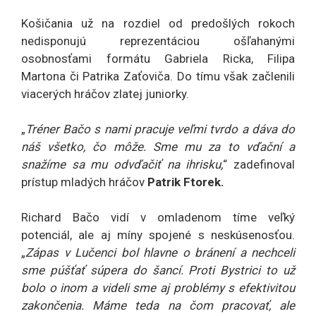
Košičania už na rozdiel od predošlých rokoch
nedisponujú reprezentáciou ošľahanými
osobnosťami formátu Gabriela Ricka, Filipa
Martona či Patrika Zaťoviča. Do tímu však začlenili
viacerých hráčov zlatej juniorky.
„
Tréner Bačo s nami pracuje veľmi tvrdo a dáva do
náš všetko, čo môže. Sme mu za to vďační a
snažíme sa mu odvďačiť na ihrisku,
“ zadefinoval
prístup mladých hráčov
Patrik Ftorek.
Richard Bačo vidí v omladenom tíme veľký
potenciál, ale aj míny spojené s neskúsenosťou.
„
Zápas v Lučenci bol hlavne o bránení a nechceli
sme púšťať súpera do šancí. Proti Bystrici to už
bolo o inom a videli sme aj problémy s efektivitou
zakončenia. Máme teda na čom pracovať, ale