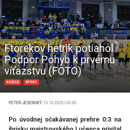
Ftorekov hetrik potiahol
Podpor Pohyb k prvému
víťazstvu (FOTO)
KOŠICE
ŠPORT
PETER JESENSKÝ
,
15.10.2025 | 05:00
Po úvodnej očakávanej prehre 0:3 na
ihrisku majstrovského Lučenca privítal