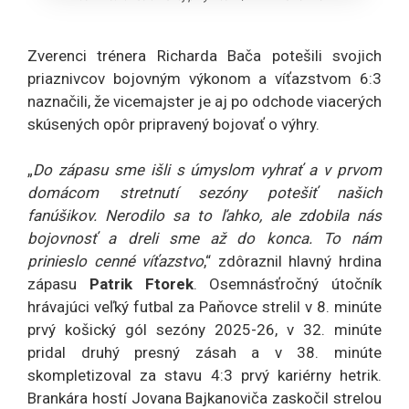
Zverenci trénera Richarda Bača potešili svojich
priaznivcov bojovným výkonom a víťazstvom 6:3
naznačili, že vicemajster je aj po odchode viacerých
skúsených opôr pripravený bojovať o výhry.
„
Do zápasu sme išli s úmyslom vyhrať a v prvom
domácom stretnutí sezóny potešiť našich
fanúšikov. Nerodilo sa to ľahko, ale zdobila nás
bojovnosť a dreli sme až do konca. To nám
prinieslo cenné víťazstvo
,“ zdôraznil hlavný hrdina
zápasu
Patrik Ftorek
. Osemnásťročný útočník
hrávajúci veľký futbal za Paňovce strelil v 8. minúte
prvý košický gól sezóny 2025-26, v 32. minúte
pridal druhý presný zásah a v 38. minúte
skompletizoval za stavu 4:3 prvý kariérny hetrik.
Brankára hostí Jovana Bajkanoviča zaskočil strelou