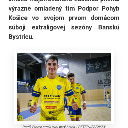
výrazne omladený tím Podpor Pohyb
Košice vo svojom prvom domácom
súboji extraligovej sezóny Banskú
Bystricu.
Patrik Ftorek strelil svoj prvý hetrik
/
PETER JESENSKÝ