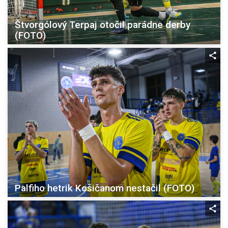
Štvorgólový Terpaj otočil parádne derby
(FOTO)
Palfiho hetrik Košičanom nestačil (FOTO)