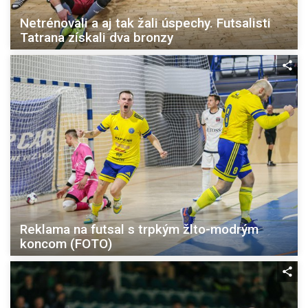
Netrénovali a aj tak žali úspechy. Futsalisti
Tatrana získali dva bronzy
Reklama na futsal s trpkým žlto-modrým
koncom (FOTO)