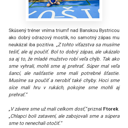
Skúsený tréner vníma triumf nad Banskou Bystricou
ako dobrý odrazový mostík, no samotný zápas mu
neukázal iba pozitíva.
„Z tohto víťazstva sa musíme
tešiť, ale aj poučiť. Bol to dobrý zápas, ale ukázalo
sa aj to, že mladé mužstvo robí veľa chýb. Tak ako
sme vyhrali, mohli sme aj prehrať. Súper mal veľa
šancí, ale našťastie sme mali potrebné šťastie.
Musíme sa poučiť a nerobiť také chyby. Hoci sme
síce mali hru v rukách, pokojne sme mohli aj
prehrať.“
„V závere sme už mali celkom dosť,“
priznal
Ftorek
.
„
Chlapci boli zatavení, ale zabojovali sme a súpera
sme to nenechali otočiť.“