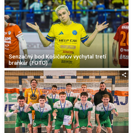
Senzačný bod Košičanov vychytal tretí
brankár (FOTO)