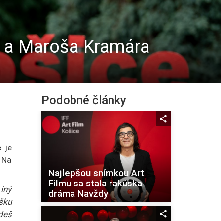
j a Maroša Kramára
Podobné články
é je
 Na
Najlepšou snímkou Art
Filmu sa stala rakúska
 iný
dráma Navždy
ošku
ídeš