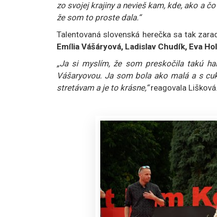
zo svojej krajiny a nevieš kam, kde, ako a čo
že som to proste dala.“
Talentovaná slovenská herečka sa tak zara
Emília Vášáryová, Ladislav Chudík, Eva H
„Ja si myslím, že som preskočila takú ha
Vášaryovou. Ja som bola ako malá a s cukr
stretávam a je to krásne,“
reagovala Lišková