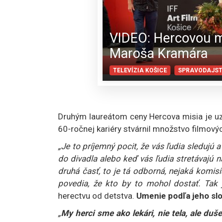
VIDEO: Hercovou mi
Maroša Kramára
TELEVÍZIA KOŠICE
SPRAVODAJS
Druhým laureátom ceny Hercova misia je u
60-ročnej kariéry stvárnil množstvo filmovýc
„Je to príjemný pocit, že vás ľudia sledujú a 
do divadla alebo keď vás ľudia stretávajú na
druhá časť, to je tá odborná, nejaká komisia 
povedia, že kto by to mohol dostať. Tak 
herectvu od detstva.
Umenie podľa jeho slo
„
My herci sme ako lekári, nie tela, ale duše