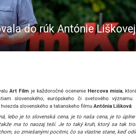
vala do rúk Antónie Liškove
valu
Art Film
je každoročné ocenenie
Hercova misia
, ktor
iam slovenského, európskeho či svetového významu.
j hviezda slovenského a talianskeho filmu
Antónia Lišková
:
, lebo je to slovenská cena, je to naša cena, je to úplne
takže ma to naozaj teší. Je to taký kruh, ktorý sa tak tr
rachom, so zmiešanými pocitmi, čo sa vlastne stane, keď od