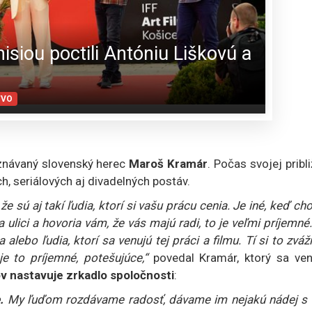
siou poctili Antóniu Liškovú a
TVO
znávaný slovenský herec
Maroš Kramár
. Počas svojej pribl
h, seriálových aj divadelných postáv.
že sú aj takí ľudia, ktorí si vašu prácu cenia. Je iné, keď ch
 ulici a hovoria vám, že vás majú radi, to je veľmi príjemné
alebo ľudia, ktorí sa venujú tej práci a filmu. Tí si to zváž
je to príjemné, potešujúce,“
povedal Kramár, ktorý sa ven
v nastavuje zrkadlo spoločnosti
:
.
My ľuďom rozdávame radosť, dávame im nejakú nádej s 