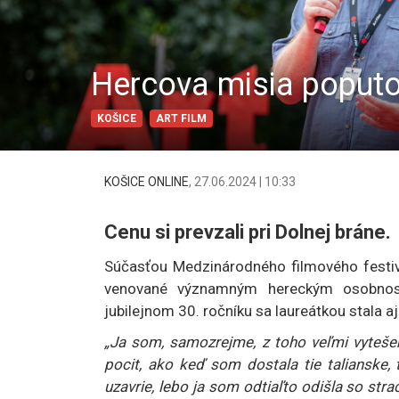
Hercova misia poputo
KOŠICE
ART FILM
KOŠICE ONLINE
,
27.06.2024 | 10:33
Cenu si prevzali pri Dolnej bráne.
Súčasťou Medzinárodného filmového festi
venované významným hereckým osobnost
jubilejnom 30. ročníku sa laureátkou stala a
„Ja som, samozrejme, z toho veľmi vytešená
pocit, ako keď som dostala tie talianske, 
uzavrie, lebo ja som odtiaľto odišla so st