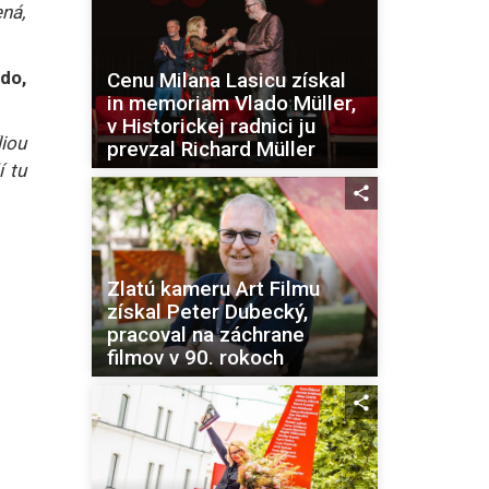
ená,
do,
Cenu Milana Lasicu získal
in memoriam Vlado Müller,
v Historickej radnici ju
iou
prevzal Richard Müller
 tu
Zlatú kameru Art Filmu
získal Peter Dubecký,
pracoval na záchrane
filmov v 90. rokoch