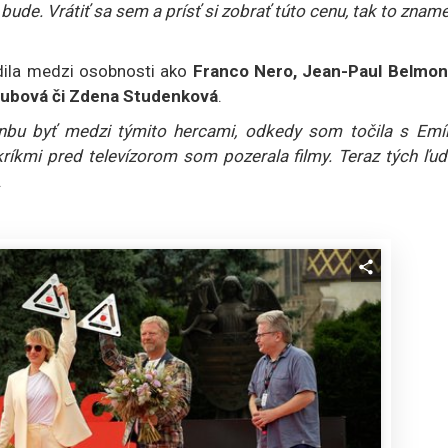
 bude. Vrátiť sa sem a prísť si zobrať túto cenu, tak to znam
dila medzi osobnosti ako
Franco Nero, Jean-Paul Belmon
olubová či Zdena Studenková
.
nbu byť medzi týmito hercami, odkedy som točila s Emíl
íkmi pred televízorom som pozerala filmy. Teraz tých ľudí
.