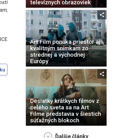
televíznych obrazoviek
osti
am,
ICE
Art Film ponúka priestor aj
kvalitným snímkam zo
strednej a východnej
Európy
oku
Desiatky krátkych filmov z
celého sveta sa na Art
Filme predstavia v šiestich
súťažných blokoch
Ďalšie články