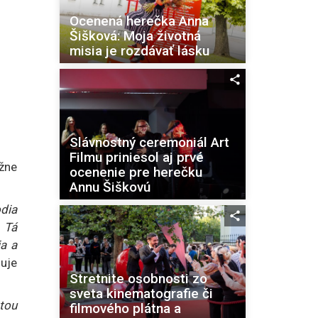
Ocenená herečka Anna
Šišková: Moja životná
misia je rozdávať lásku
Slávnostný ceremoniál Art
Filmu priniesol aj prvé
ižne
ocenenie pre herečku
Annu Šiškovú
odia
. Tá
ia a
uje
Stretnite osobnosti zo
sveta kinematografie či
tou
filmového plátna a