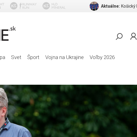
Aktuálne:
Košický
The Blow 
pa
Svet
Šport
Vojna na Ukrajine
Voľby 2026