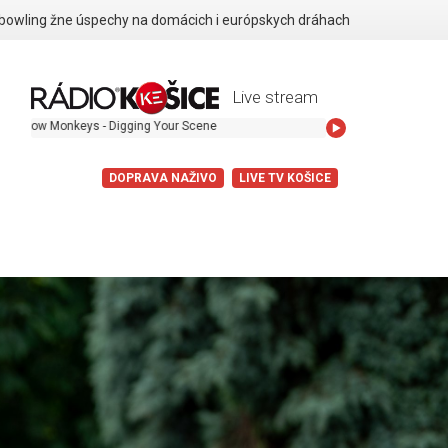
 bowling žne úspechy na domácich i európskych dráhach
Live stream
Monkeys - Digging Your Scene
DOPRAVA NAŽIVO
LIVE TV KOŠICE