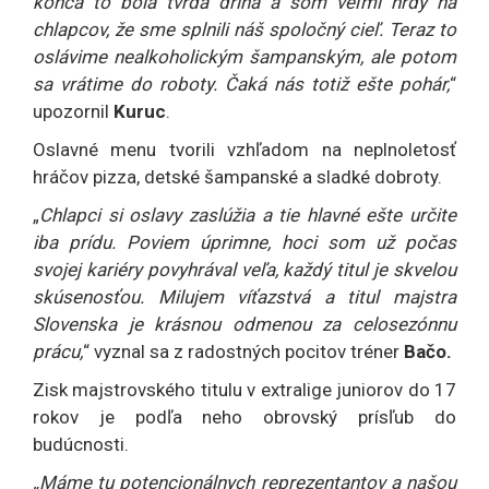
konca to bola tvrdá drina a som veľmi hrdý na
chlapcov, že sme splnili náš spoločný cieľ. Teraz to
oslávime nealkoholickým šampanským, ale potom
sa vrátime do roboty. Čaká nás totiž ešte pohár,
“
upozornil
Kuruc
.
Oslavné menu tvorili vzhľadom na neplnoletosť
hráčov pizza, detské šampanské a sladké dobroty.
„
Chlapci si oslavy zaslúžia a tie hlavné ešte určite
iba prídu. Poviem úprimne, hoci som už počas
svojej kariéry povyhrával veľa, každý titul je skvelou
skúsenosťou. Milujem víťazstvá a titul majstra
Slovenska je krásnou odmenou za celosezónnu
prácu,
“ vyznal sa z radostných pocitov tréner
Bačo.
Zisk majstrovského titulu v extralige juniorov do 17
rokov je podľa neho obrovský prísľub do
budúcnosti.
„Máme tu potencionálnych reprezentantov a našou