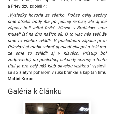
a Prievidzu zdolali 4:1.
„Výsledky hovoria za všetko. Počas celej sezóny
sme stratili body iba po jedinej remíze, ale aj iné
zápasy boli veľmi ťažké. Hlavne v Bratislave sme
museli ísť na dno našich síl. O to viac nás teší, že
sme to všetko zvládli. V poslednom zápase proti
Prievidzi si mohli zahrať aj mladí chlapci a teší ma,
že sme to zvládli aj v hlavách. Prístup bol
zodpovedný do poslednej sekundy sezóny a tento
titul je pre celý náš klub skvelou vizitkou,“
vyslovil
sa so zlatým pohárom v ruke brankár a kapitán tímu
Matúš Kuruc.
Galéria k článku