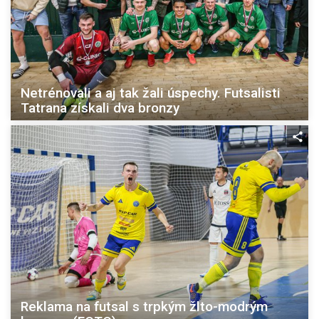
Netrénovali a aj tak žali úspechy. Futsalisti
Tatrana získali dva bronzy
Reklama na futsal s trpkým žlto-modrým