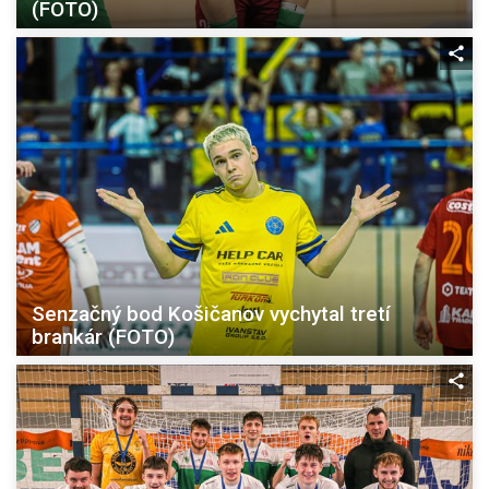
(FOTO)
Senzačný bod Košičanov vychytal tretí
brankár (FOTO)