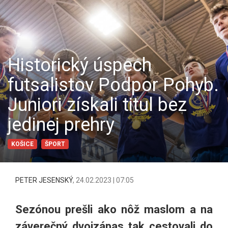
Historický úspech
futsalistov Podpor Pohyb.
Juniori získali titul bez
jedinej prehry
KOŠICE
ŠPORT
PETER JESENSKÝ
,
24.02.2023 | 07:05
Sezónou prešli ako nôž maslom a na
záverečný dvojzápas tak cestovali do