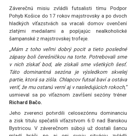
Záverečnú misiu zvládli futsalisti tímu Podpor
Pohyb Košice do 17 rokov majstrovsky a po dvoch
hladkých víťazstvách sa vracali domov ovenčení
zlatými medailami a popíjajúc nealkoholické
šampanské z majstrovskej trofeje.
„Mám z toho veľmi dobrý pocit a tieto posledné
zápasy boli čerešničkou na torte. Potrebovali sme
v nich získať bod, ale získali sme všetkých šesť.
Táto dominantná sezóna je výsledkom skvelej
partie, ktorá sa zišla. Chlapcov futsal baví a ostáva
veriť, že mu ostanú verní aj v nasledujúcich rokoch,“
usmieval sa po víťaznom zavŕšení sezóny tréner
Richard Bačo.
Jeho zverenci potvrdili celosezónnu dominanciu
a zisk titulu spečatili víťazstvom 6:0 nad Banskou
Bystricou. V záverečnom súboji už dostali šancu
mladí hráči, no aj oni svoju situáciu zvládli