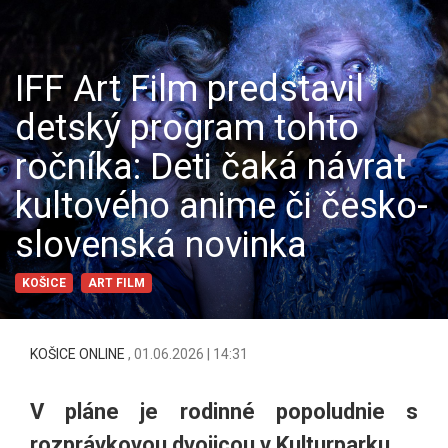
IFF Art Film predstavil
detský program tohto
ročníka: Deti čaká návrat
kultového anime či česko-
slovenská novinka
KOŠICE
ART FILM
KOŠICE ONLINE
,
01.06.2026 | 14:31
V pláne je rodinné popoludnie s
rozprávkovou dvojicou v Kulturparku.