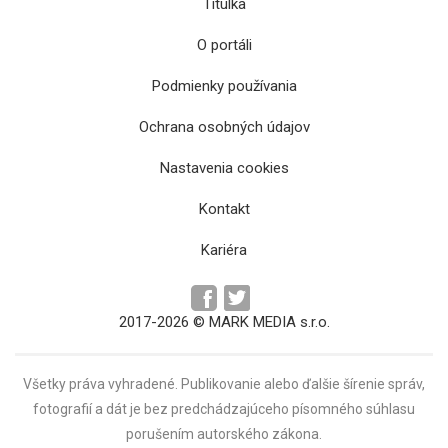
Titulka
O portáli
Podmienky používania
Ochrana osobných údajov
Múzeum rusínskej kultúry v Prešove sa
naďalej zachová v sieti Slovenského
Nastavenia cookies
národného múzea
Kontakt
Kariéra
2017-2026 © MARK MEDIA s.r.o.
Všetky práva vyhradené. Publikovanie alebo ďalšie šírenie správ,
fotografií a dát je bez predchádzajúceho písomného súhlasu
porušením autorského zákona.