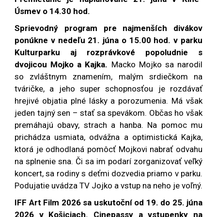
Úsmev o 14.30 hod.
Sprievodný program pre najmenších divákov
ponúkne v nedeľu 21. júna o 15.00 hod. v parku
Kulturparku aj rozprávkové popoludnie s
dvojicou Mojko a Kajka.
Macko Mojko sa narodil
so zvláštnym znamením, malým srdiečkom na
tváričke, a jeho super schopnosťou je rozdávať
hrejivé objatia plné lásky a porozumenia. Má však
jeden tajný sen – stať sa spevákom. Občas ho však
premáhajú obavy, strach a hanba. Na pomoc mu
prichádza usmiata, odvážna a optimistická Kajka,
ktorá je odhodlaná pomôcť Mojkovi nabrať odvahu
na splnenie sna. Či sa im podarí zorganizovať veľký
koncert, sa rodiny s deťmi dozvedia priamo v parku.
Podujatie uvádza TV Jojko a vstup na neho je voľný.
IFF Art Film 2026 sa uskutoční od 19. do 25. júna
2026 v Košiciach. Cinepassy a vstupenky na