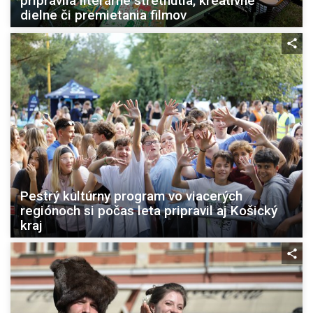
pripravila literárne stretnutia, kreatívne
dielne či premietania filmov
Pestrý kultúrny program vo viacerých
regiónoch si počas leta pripravil aj Košický
kraj