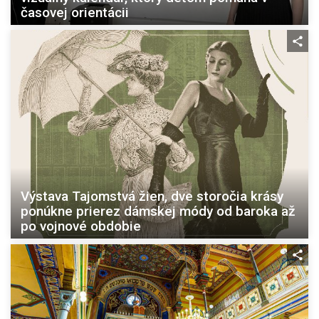
časovej orientácii
Výstava Tajomstvá žien, dve storočia krásy
ponúkne prierez dámskej módy od baroka až
po vojnové obdobie