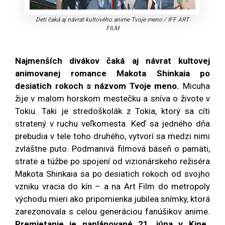
Deti čaká aj návrat kultového anime Tvoje meno
/
IFF ART
FILM
Najmenších divákov čaká aj návrat kultovej
animovanej romance Makota Shinkaia po
desiatich rokoch s názvom Tvoje meno.
Micuha
žije v malom horskom mestečku a sníva o živote v
Tokiu. Taki je stredoškolák z Tokia, ktorý sa cíti
stratený v ruchu veľkomesta. Keď sa jedného dňa
prebudia v tele toho druhého, vytvorí sa medzi nimi
zvláštne puto. Podmanivá filmová báseň o pamäti,
strate a túžbe po spojení od vizionárskeho režiséra
Makota Shinkaia sa po desiatich rokoch od svojho
vzniku vracia do kín – a na Art Film do metropoly
východu mieri ako pripomienka jubilea snímky, ktorá
zarezonovala s celou generáciou fanúšikov anime.
Premietanie je naplánované 21. júna v Kine