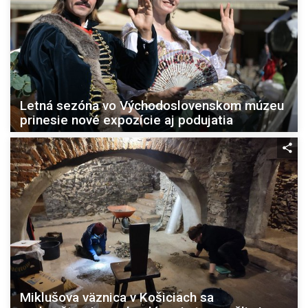
Letná sezóna vo Východoslovenskom múzeu
prinesie nové expozície aj podujatia
Miklušova väznica v Košiciach sa