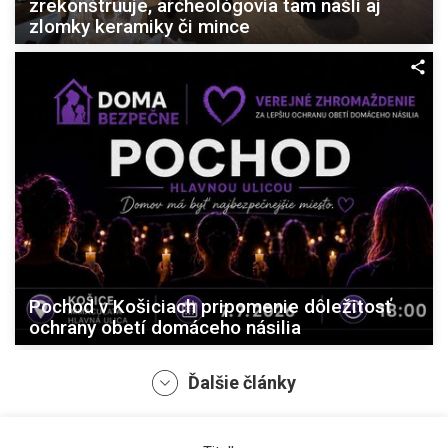
zrekonštruuje, archeológovia tam našli aj
zlomky keramiky či mince
Pochod v Košiciach pripomenie dôležitosť
ochrany obetí domáceho násilia
Ďalšie články