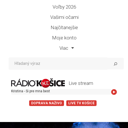
Voľby 2026
Vašimi očami
Najčítanejšie
Moje konto
Viac
Live stream
stina - Si pre mna best
DOPRAVA NAŽIVO
LIVE TV KOŠICE