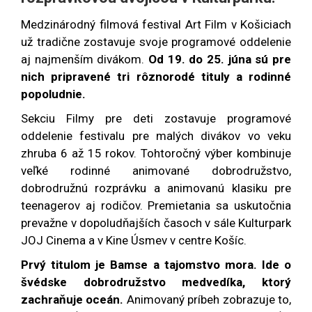
Medzinárodný filmová festival Art Film v Košiciach
už tradične zostavuje svoje programové oddelenie
aj najmenším divákom.
Od 19. do 25. júna sú pre
nich pripravené tri rôznorodé tituly a rodinné
popoludnie.
Sekciu Filmy pre deti zostavuje programové
oddelenie festivalu pre malých divákov vo veku
zhruba 6 až 15 rokov. Tohtoročný výber kombinuje
veľké rodinné animované dobrodružstvo,
dobrodružnú rozprávku a animovanú klasiku pre
teenagerov aj rodičov. Premietania sa uskutočnia
prevažne v dopoludňajších časoch v sále Kulturpark
JOJ Cinema a v Kine Úsmev v centre Košíc.
Prvý titulom je Bamse a tajomstvo mora. Ide o
švédske dobrodružstvo medvedíka, ktorý
zachraňuje oceán.
Animovaný príbeh zobrazuje to,