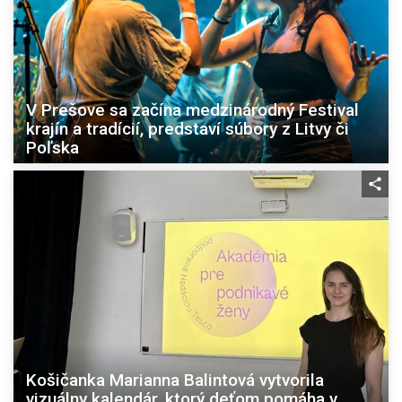
V Prešove sa začína medzinárodný Festival
krajín a tradícií, predstaví súbory z Litvy či
Poľska
Košičanka Marianna Balintová vytvorila
vizuálny kalendár, ktorý deťom pomáha v