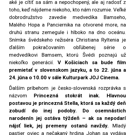
aké je cítiť sa sám a nepochopený, ale aj radosť z
toho, keď nájdeme niekoho, kto nám rozumie. Veľké
dobrodružstvo zavedie medvedíka Bamseho,
Malého Hopa a Panciernika na otvorené more, na
druhú stranu zemegule i hlboko na dno oceánu.
Snímka švédskeho režiséra Christiana Ryltenia je
ďalším pokračovaním obľúbenej série o
medvedíkovi Bamsem, ktorú Švédi poznajú už
niekoľko generácií.
V Košiciach sa bude film
premietať v slovenskom jazyku, a to 22. júna a
24. júna o 10.00 v sále Kulturpark JOJ Cinema.
Ďalším príbehom je česko-slovenská rozprávka s
názvom
Princezná stokrát inak. Hlavnou
postavou je princezná Stella, ktorá sa každý deň
zobudí do inej podoby. Do osemnástich
narodenín jej ostáva týždeň – ak sa nepodarí
nájsť liek, jej premeny ostanú navždy.
Mladý
pastier oviec a nečakaný hrdina Johan sa vydáva