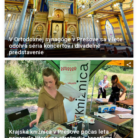
V Ortodoxnej synagóge v Prešove sa v lete
odohrá séria koncertov i divadelné
predstavenie
Krajská knižnica v Prešove počas leta