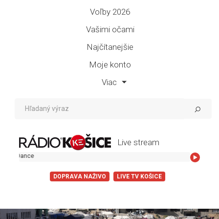
Voľby 2026
Vašimi očami
Najčítanejšie
Moje konto
Viac
Live stream
Lady Gaga - T
DOPRAVA NAŽIVO
LIVE TV KOŠICE