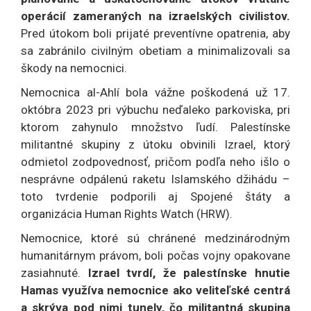
operácií zameraných na izraelských civilistov.
Pred útokom boli prijaté preventívne opatrenia, aby
sa zabránilo civilným obetiam a minimalizovali sa
škody na nemocnici.
Nemocnica al-Ahlí bola vážne poškodená už 17.
októbra 2023 pri výbuchu neďaleko parkoviska, pri
ktorom zahynulo množstvo ľudí. Palestínske
militantné skupiny z útoku obvinili Izrael, ktorý
odmietol zodpovednosť, pričom podľa neho išlo o
nesprávne odpálenú raketu Islamského džihádu –
toto tvrdenie podporili aj Spojené štáty a
organizácia Human Rights Watch (HRW).
Nemocnice, ktoré sú chránené medzinárodným
humanitárnym právom, boli počas vojny opakovane
zasiahnuté.
Izrael tvrdí, že palestínske hnutie
Hamas využíva nemocnice ako veliteľské centrá
a skrýva pod nimi tunely, čo militantná skupina