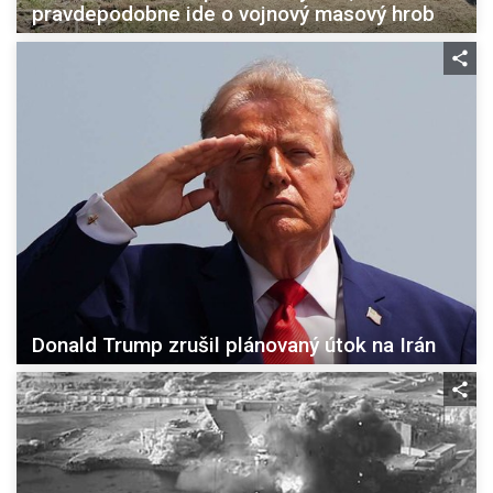
pravdepodobne ide o vojnový masový hrob
Donald Trump zrušil plánovaný útok na Irán