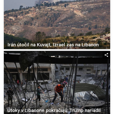
Irán útočil na Kuvajt, Izrael zas na Libanon
Útoky v Libanone pokračujú: Trump nariadil