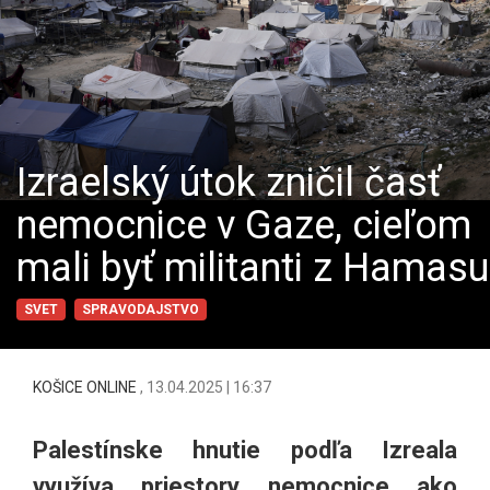
Izraelský útok zničil časť
nemocnice v Gaze, cieľom
mali byť militanti z Hamasu
SVET
SPRAVODAJSTVO
KOŠICE ONLINE
,
13.04.2025 | 16:37
Palestínske hnutie podľa Izreala
využíva priestory nemocnice ako