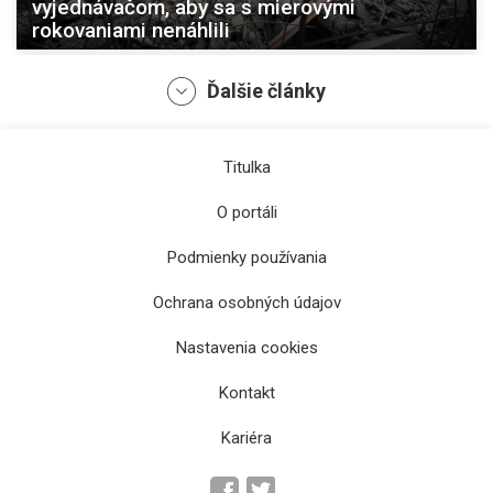
vyjednávačom, aby sa s mierovými
rokovaniami nenáhlili
Ďalšie články
Titulka
O portáli
Podmienky používania
Ochrana osobných údajov
V Litve sa spustila krátka pohotovosť,
dôvodom bola hrozba prieniku bezpilotných
Nastavenia cookies
lietadiel
Kontakt
Kariéra