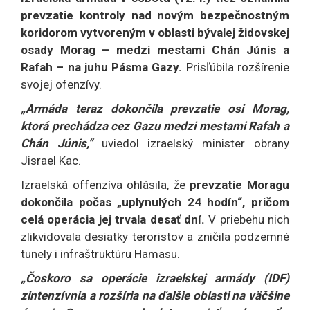
prevzatie kontroly nad novým bezpečnostným
koridorom vytvoreným v oblasti bývalej židovskej
osady Morag – medzi mestami Chán Júnis a
Rafah – na juhu Pásma Gazy.
Prisľúbila rozšírenie
svojej ofenzívy.
„Armáda teraz dokončila prevzatie osi Morag,
ktorá prechádza cez Gazu medzi mestami Rafah a
Chán Júnis,“
uviedol izraelský minister obrany
Jisrael Kac.
Izraelská offenzíva ohlásila, že
prevzatie Moragu
dokončila počas „uplynulých 24 hodín“, pričom
celá operácia jej trvala desať dní.
V priebehu nich
zlikvidovala desiatky teroristov a zničila podzemné
tunely i infraštruktúru Hamasu.
„Čoskoro sa operácie izraelskej armády (IDF)
zintenzívnia a rozšíria na ďalšie oblasti na väčšine