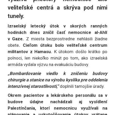
veliteľské centrá a skrýva pod nimi
tunely.
Izraelský letecký útok v skorých ranných
hodinách dnes zničil časť nemocnice al-Ahlí
v Gaze.
Z miesta bezprostredne nehlásili žiadne
obete
. Cieľom útoku bolo veliteľské centrum
militantov z Hamasu.
K útokom došlo krátko po
polnoci, len niekoľko minút po tom, ako izraelská
armáda vydala výzvu na evakuáciu budovy.
„Bombardovanie viedlo k zničeniu budovy
chirurgie a stanice na výrobu kyslíka pre oddelenia
intenzívnej starostlivosti,“
doplnili tamojšie úrady.
Okrem pacientov a lekárskeho personálu sa v
budove údajne nachádzali aj vysídlení
Palestínčania, ktorí nemocnicu využívali na
plánovanie a uskutočňovanie útokov vrátane