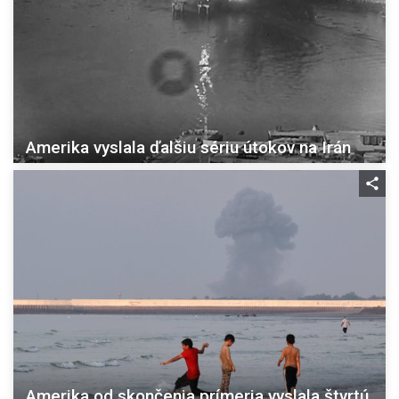
Amerika vyslala ďalšiu sériu útokov na Irán
Amerika od skončenia prímeria vyslala štvrtú