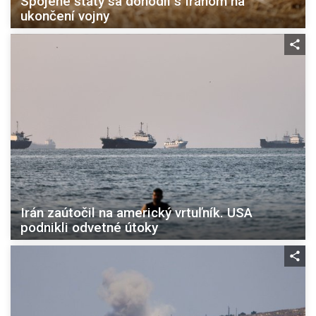
Spojené štáty sa dohodli s Iránom na
ukončení vojny
Irán zaútočil na americký vrtuľník. USA
podnikli odvetné útoky