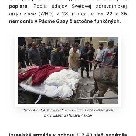
popiera.
Podľa údajov Svetovej zdravotníckej
organizácie (WHO) z 28. marca je
len 22 z 36
nemocníc v Pásme Gazy čiastočne funkčných.
Izraelský útok zničil časť nemocnice v Gaze, cieľom mali
byť militanti z Hamasu
/
TASR
Izraelská armáda v sobotu (12.4.) tiež oznámila