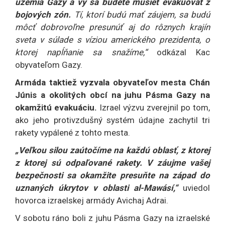
územia Gazy a vy sa budete musieť evakuovať z
bojových zón.
Tí, ktorí budú mať záujem, sa budú
môcť dobrovoľne presunúť aj do rôznych krajín
sveta v súlade s víziou amerického prezidenta, o
ktorej napĺňanie sa snažíme,“
odkázal Kac
obyvateľom Gazy.
Armáda taktiež vyzvala obyvateľov mesta Chán
Júnis a okolitých obcí na juhu Pásma Gazy na
okamžitú evakuáciu.
Izrael výzvu zverejnil po tom,
ako jeho protivzdušný systém údajne zachytil tri
rakety vypálené z tohto mesta.
„Veľkou silou zaútočíme na každú oblasť, z ktorej
z ktorej sú odpaľované rakety. V záujme vašej
bezpečnosti sa okamžite presuňte na západ do
uznaných úkrytov v oblasti al-Mawásí,“
uviedol
hovorca izraelskej armády Avichaj Adrai.
V sobotu ráno boli z juhu Pásma Gazy na izraelské