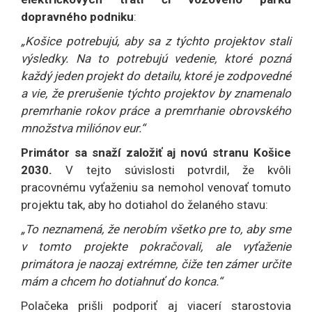
dopravného podniku
:
„Košice potrebujú, aby sa z týchto projektov stali
výsledky. Na to potrebujú vedenie, ktoré pozná
každý jeden projekt do detailu, ktoré je zodpovedné
a vie, že prerušenie týchto projektov by znamenalo
premrhanie rokov práce a premrhanie obrovského
množstva miliónov eur.“
Primátor sa snaží založiť aj novú stranu Košice
2030.
V tejto súvislosti potvrdil, že kvôli
pracovnému vyťaženiu sa nemohol venovať tomuto
projektu tak, aby ho dotiahol do želaného stavu:
„To neznamená, že nerobím všetko pre to, aby sme
v tomto projekte pokračovali, ale vyťaženie
primátora je naozaj extrémne, čiže ten zámer určite
mám a chcem ho dotiahnuť do konca.“
Polačeka prišli podporiť aj viacerí starostovia