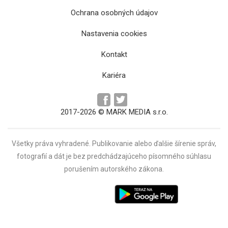
Ochrana osobných údajov
O post starostu sídliska Nad jazerom
Nastavenia cookies
zabojuje aj Bernard Berberich
Kontakt
Kariéra
2017-2026 © MARK MEDIA s.r.o.
Všetky práva vyhradené. Publikovanie alebo ďalšie šírenie správ,
fotografií a dát je bez predchádzajúceho písomného súhlasu
porušením autorského zákona.
Ondrej Brendza chce pokračovať vo vedení
Stropkova