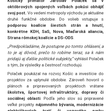
Košický primátor Jaroslav Polaček sa v
októbrových spojených voľbách pokúsi obhájiť
svoj post.
Vo vedení metropoly východu je aktuálne
druhé funkčné obdobie. Do volieb vstupuje s
podporou koalície šiestich strán a hnutí,
konkrétne KDH, SaS, Nova, Maďarská aliancia,
Strana rómskej koalície a DS-ODS
.
„Predpokladáme, že postupne po tomto ohlásení, a
to je aj dôvod, prečo to robíme teraz, sa k nám
pridajú aj ďalšie politické subjekty,“
vyhlásil Polaček
s tým, že výsledky a čestnosť rozhodujú.
Polaček poukázal na rozvoj Košíc a investície do
projektov za uplynulé obdobie. Zároveň hovoril o
plánoch a pripravovaných projektoch vrátane
školstva, športovej infraštruktúry, dopravy či
sociálnej oblasti
. Podľa jeho slov sú pripravené
veľké projekty
nájomného bývania, modernizácie
električkových tratí či vozového parku