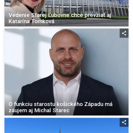
Vedenie Starej Ľubovne chce prevziať aj
Katarína Tomková
O funkciu starostu košického Západu má
záujem aj Michal Starec