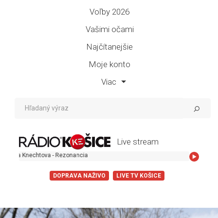
Voľby 2026
Vašimi očami
Najčítanejšie
Moje konto
Viac
Live stream
na Knechtova - Rezonancia
DOPRAVA NAŽIVO
LIVE TV KOŠICE