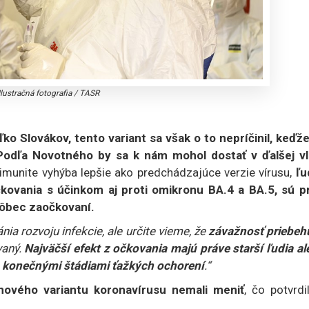
Ilustračná fotografia
/
TASR
o Slovákov, tento variant sa však o to nepríčinil, keďže
 Podľa Novotného by sa k nám mohol dostať v ďalšej vl
 imunite vyhýba lepšie ako predchádzajúce verzie vírusu,
ľu
očkovania s účinkom aj proti omikronu BA.4 a BA.5, sú pr
 vôbec zaočkovaní.
a rozvoju infekcie, ale určite vieme, že
závažnosť priebehu
vaný.
Najväčší efekt z očkovania majú práve starší ľudia a
 s konečnými štádiami ťažkých ochorení
.“
ového variantu koronavírusu nemali meniť
, čo potvrdi