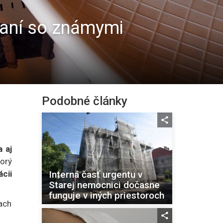
vnaní so známymi
Podobné články
 aj
orý
Interná časť urgentu v
cii
Starej nemocnici dočasne
funguje v iných priestoroch
ach