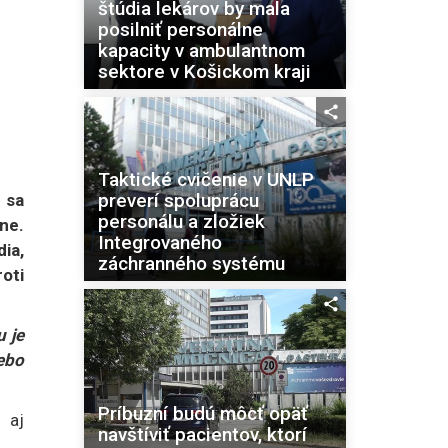
štúdia lekárov by mala
posilniť personálne
kapacity v ambulantnom
sektore v Košickom kraji
Taktické cvičenie v UNLP
preverí spoluprácu
 sa
personálu a zložiek
ne.
Integrovaného
dia,
záchranného systému
oti
 je
lebo
Príbuzní budú môcť opäť
l aj
navštíviť pacientov, ktorí