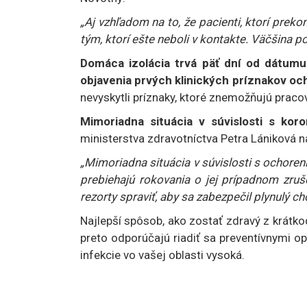
„Aj vzhľadom na to, že pacienti, ktorí preko
tým, ktorí ešte neboli v kontakte. Väčšina
Domáca izolácia trvá päť dní od dátum
objavenia prvých klinických príznakov oc
nevyskytli príznaky, ktoré znemožňujú pracov
Mimoriadna situácia v súvislosti s kor
ministerstva zdravotníctva Petra Lániková n
„Mimoriadna situácia v súvislosti s ochore
prebiehajú rokovania o jej prípadnom zruše
rezorty spraviť, aby sa zabezpečil plynulý c
Najlepší spôsob, ako zostať zdravý z krátko
preto odporúčajú riadiť sa preventívnymi o
infekcie vo vašej oblasti vysoká.