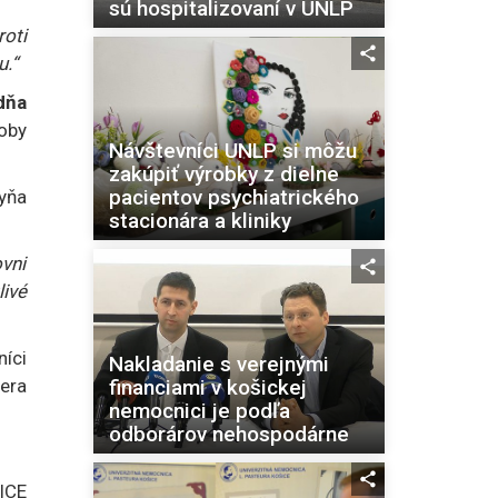
sú hospitalizovaní v UNLP
roti
u.“
dňa
soby
Návštevníci UNLP si môžu
zakúpiť výrobky z dielne
pacientov psychiatrického
yňa
stacionára a kliniky
ovni
livé
níci
Nakladanie s verejnými
iera
financiami v košickej
nemocnici je podľa
odborárov nehospodárne
ICE