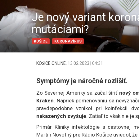
Je nový variant koron
mutáciami?
KOŠICE
KORONAVÍRUS
KOŠICE ONLINE
,
13.02.2023 | 04:31
Symptómy je náročné rozlíšiť.
Zo Severnej Ameriky sa začal šíriť
nový om
Kraken
. Napriek pomenovaniu sa nevyznaču
pravdepodobne vznikol pri koinfekcii d
nakazených zvyšuje
. Zatiaľ to však nie j
Primár Kliniky infektológie a cestovnej 
Martin Novotný pre Rádio Košice uviedol, že