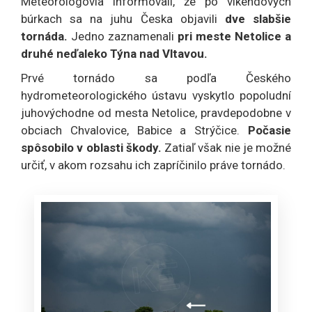
Meteorológovia informovali, že po víkendových
búrkach sa na juhu Česka objavili
dve slabšie
tornáda.
Jedno zaznamenali
pri meste Netolice a
druhé neďaleko Týna nad Vltavou.
Prvé tornádo sa podľa Českého
hydrometeorologického ústavu vyskytlo popoludní
juhovýchodne od mesta Netolice, pravdepodobne v
obciach Chvalovice, Babice a Strýčice.
Počasie
spôsobilo v oblasti škody.
Zatiaľ však nie je možné
určiť, v akom rozsahu ich zapríčinilo práve tornádo.