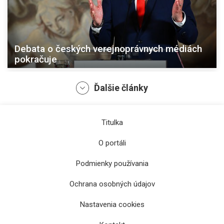
Debata o českých verejnoprávnych médiách
pokračuje
Ďalšie články
Titulka
O portáli
Podmienky používania
Ochrana osobných údajov
Stredoškoláčku v Pardubiciach smrteľne
Nastavenia cookies
dobodal starší študent