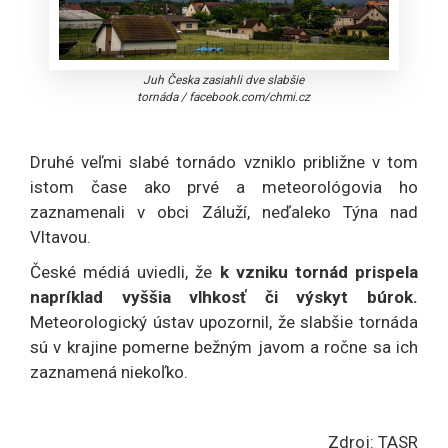
Juh Česka zasiahli dve slabšie
tornáda
/
facebook.com/chmi.cz
Druhé veľmi slabé tornádo vzniklo približne v tom
istom čase ako prvé a meteorológovia ho
zaznamenali v obci Záluží, neďaleko Týna nad
Vltavou.
České médiá uviedli, že
k vzniku tornád prispela
napríklad vyššia vlhkosť či výskyt búrok.
Meteorologický ústav upozornil, že slabšie tornáda
sú v krajine pomerne bežným javom a ročne sa ich
zaznamená niekoľko.
Zdroj: TASR