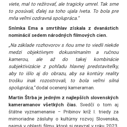
viete, mal to režírovať, ale tragicky umrel. Tak sme
to posúvali, ďalej sa toho ujala Iveta. To bola pre
mňa veľmi ozdravná spolupráca.“
Snímka Ema a smrtihlav získala z dvanástich
nominácií sedem národných filmových cien.
„Na základe rozhovorov s ňou sme to viedli niekde
medzi objektívnym dokusnímaním a ručnou
kamerou, ale až do takej kombinácie
subjektivizácie z pohľadu hlavnej predstaviteľky,
aby to išlo aj do obrazu, aby sa kontúry reality
trošku inak rozostrovali, to bola veľmi silná
spolupráca,“
dodal ocenený kameraman.
Martin Štrba je jedným z najlepších slovenských
kameramanov všetkých čias.
Svedčí o tom aj
štátne vyznamenanie – Pribinov kríž I. triedy za
mimoriadne zásluhy o kultúrny rozvoj Slovenska,
najmä v oblasti filmu, ktoré si prevzal v roku 2023.