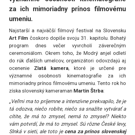
za ich mimoriadny prínos filmovému
umeniu.
Najstarší a najväčší filmový festival na Slovensku
Art Film
čoskoro dopíše svoju 31. kapitolu. Bohatý
program dnes večer vyvrcholí záverečným
ceremoniálom. Okrem toho, že Modrý anjel odletí
do rúk ďalších umelcov, organizátori odovzdajú aj
ocenenie
Zlatá kamera
, ktoré je určené pre
významné osobnosti kinematografie za ich
mimoriadny prínos filmovému umeniu. Tento rok ho
získa slovenský kameraman
Martin Štrba
:
„Veľmi ma to príjemne a intenzívne prekvapilo, že je
tá odozva, niečo robíte, niečo sa snažíte vytvárať a
cítite, že má to zmysel, nemá to zmysel? Niekto
vám potvrdí, že má to zmysel. Sú rôzne České levy,
Slnká v sieti, ale toto je
cena za prínos slovenskej