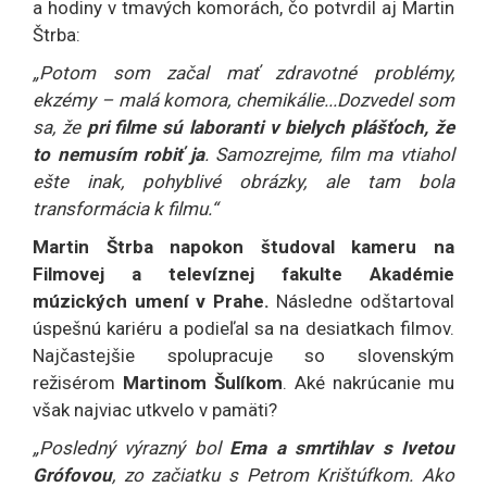
a hodiny v tmavých komorách, čo potvrdil aj Martin
Štrba:
„Potom som začal mať zdravotné problémy,
ekzémy – malá komora, chemikálie...Dozvedel som
sa, že
pri filme sú laboranti v bielych plášťoch, že
to nemusím robiť ja
. Samozrejme, film ma vtiahol
ešte inak, pohyblivé obrázky, ale tam bola
transformácia k filmu.“
Martin Štrba napokon študoval kameru na
Filmovej a televíznej fakulte Akadémie
múzických umení v Prahe.
Následne odštartoval
úspešnú kariéru a podieľal sa na desiatkach filmov.
Najčastejšie spolupracuje so slovenským
režisérom
Martinom Šulíkom
. Aké nakrúcanie mu
však najviac utkvelo v pamäti?
„Posledný výrazný bol
Ema a smrtihlav s Ivetou
Grófovou
, zo začiatku s Petrom Krištúfkom. Ako