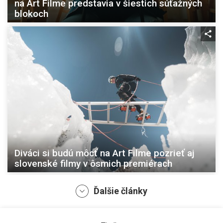
na Art Filme predstavia v šiestich súťažných
blokoch
Diváci si budú môcť na Art Filme pozrieť aj
slovenské filmy v ôsmich premiérach
Ďalšie články