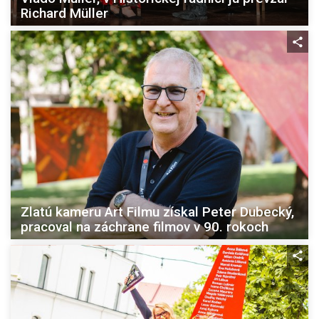
Richard Müller
Zlatú kameru Art Filmu získal Peter Dubecký,
pracoval na záchrane filmov v 90. rokoch