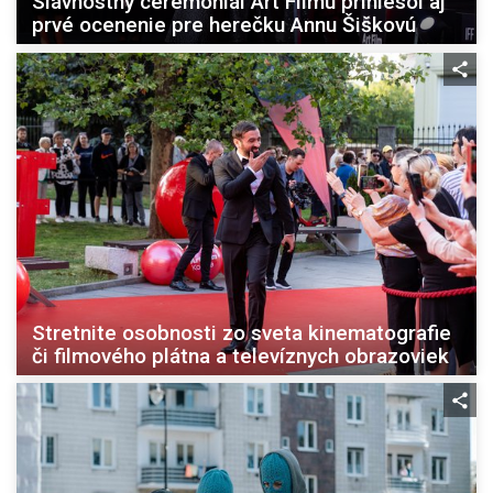
Slávnostný ceremoniál Art Filmu priniesol aj
prvé ocenenie pre herečku Annu Šiškovú
Stretnite osobnosti zo sveta kinematografie
či filmového plátna a televíznych obrazoviek