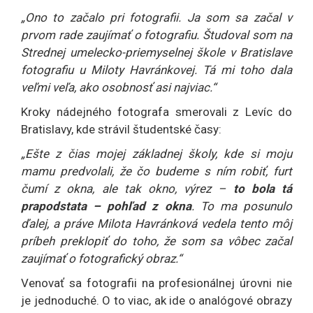
„Ono to začalo pri fotografii. Ja som sa začal v
prvom rade zaujímať o fotografiu. Študoval som na
Strednej umelecko-priemyselnej škole v Bratislave
fotografiu u Miloty Havránkovej. Tá mi toho dala
veľmi veľa, ako osobnosť asi najviac.“
Kroky nádejného fotografa smerovali z Levíc do
Bratislavy, kde strávil študentské časy:
„Ešte z čias mojej základnej školy, kde si moju
mamu predvolali, že čo budeme s ním robiť, furt
čumí z okna, ale tak okno, výrez –
to bola tá
prapodstata – pohľad z okna
. To ma posunulo
ďalej, a práve Milota Havránková vedela tento môj
príbeh preklopiť do toho, že som sa vôbec začal
zaujímať o fotografický obraz.“
Venovať sa fotografii na profesionálnej úrovni nie
je jednoduché. O to viac, ak ide o analógové obrazy