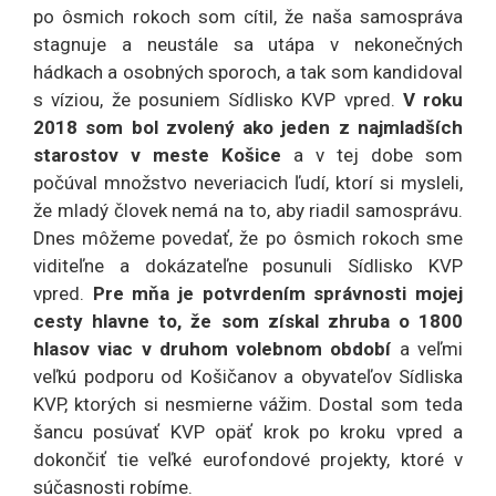
po ôsmich rokoch som cítil, že naša samospráva
stagnuje a neustále sa utápa v nekonečných
hádkach a osobných sporoch, a tak som kandidoval
s víziou, že posuniem Sídlisko KVP vpred.
V roku
2018 som bol zvolený ako jeden z najmladších
starostov v meste Košice
a v tej dobe som
počúval množstvo neveriacich ľudí, ktorí si mysleli,
že mladý človek nemá na to, aby riadil samosprávu.
Dnes môžeme povedať, že po ôsmich rokoch sme
viditeľne a dokázateľne posunuli Sídlisko KVP
vpred.
Pre mňa je potvrdením správnosti mojej
cesty hlavne to, že som získal zhruba o 1800
hlasov viac v druhom volebnom období
a veľmi
veľkú podporu od Košičanov a obyvateľov Sídliska
KVP, ktorých si nesmierne vážim. Dostal som teda
šancu posúvať KVP opäť krok po kroku vpred a
dokončiť tie veľké eurofondové projekty, ktoré v
súčasnosti robíme.