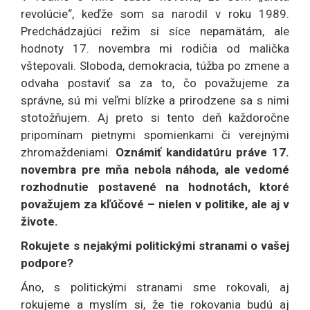
revolúcie“, keďže som sa narodil v roku 1989.
Predchádzajúci režim si síce nepamätám, ale
hodnoty 17. novembra mi rodičia od malička
vštepovali. Sloboda, demokracia, túžba po zmene a
odvaha postaviť sa za to, čo považujeme za
správne, sú mi veľmi blízke a prirodzene sa s nimi
stotožňujem. Aj preto si tento deň každoročne
pripomínam pietnymi spomienkami či verejnými
zhromaždeniami.
Oznámiť kandidatúru práve 17.
novembra pre mňa nebola náhoda, ale vedomé
rozhodnutie postavené na hodnotách, ktoré
považujem za kľúčové – nielen v politike, ale aj v
živote.
Rokujete s nejakými politickými stranami o vašej
podpore?
Áno, s politickými stranami sme rokovali, aj
rokujeme a myslím si, že tie rokovania budú aj