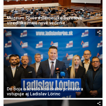
Múzeum Spiša a Gemerské osvetové
stredisko majú nové vedenie
Do boja o kreslo košického primátora
vstupuje aj Ladislav Lörinc