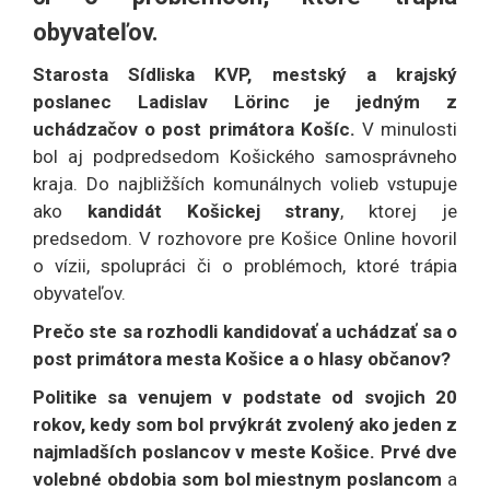
obyvateľov.
Starosta Sídliska KVP, mestský a krajský
poslanec Ladislav Lörinc je jedným z
uchádzačov o post primátora Košíc.
V minulosti
bol aj podpredsedom Košického samosprávneho
kraja. Do najbližších komunálnych volieb vstupuje
ako
kandidát Košickej strany
, ktorej je
predsedom. V rozhovore pre Košice Online hovoril
o vízii, spolupráci či o problémoch, ktoré trápia
obyvateľov.
Prečo ste sa rozhodli kandidovať a uchádzať sa o
post primátora mesta Košice a o hlasy občanov?
Politike sa venujem v podstate od svojich 20
rokov, kedy som bol prvýkrát zvolený ako jeden z
najmladších poslancov v meste Košice. Prvé dve
volebné obdobia som bol miestnym poslancom
a