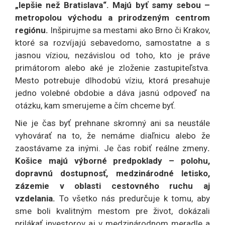
„lepšie než Bratislava“. Majú byť samy sebou –
metropolou východu a prirodzeným centrom
regiónu.
Inšpirujme sa mestami ako Brno či Krakov,
ktoré sa rozvíjajú sebavedomo, samostatne a s
jasnou víziou, nezávislou od toho, kto je práve
primátorom alebo aké je zloženie zastupiteľstva.
Mesto potrebuje dlhodobú víziu, ktorá presahuje
jedno volebné obdobie a dáva jasnú odpoveď na
otázku, kam smerujeme a čím chceme byť.
Nie je čas byť prehnane skromný ani sa neustále
vyhovárať na to, že nemáme diaľnicu alebo že
zaostávame za inými. Je čas robiť reálne zmeny
.
Košice majú výborné predpoklady – polohu,
dopravnú dostupnosť, medzinárodné letisko,
zázemie v oblasti cestovného ruchu aj
vzdelania.
To všetko nás predurčuje k tomu, aby
sme boli kvalitným mestom pre život, dokázali
prilákať investorov aj v medzinárodnom meradle a