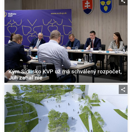
Kým Sídlisko KVP už má schválený rozpočet,
Juh zatiaľ nie