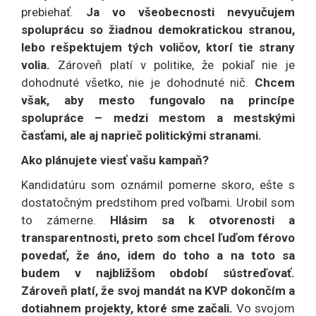
prebiehať.
Ja vo všeobecnosti nevyučujem
spoluprácu so žiadnou demokratickou stranou,
lebo rešpektujem tých voličov, ktorí tie strany
volia.
Zároveň platí v politike, že pokiaľ nie je
dohodnuté všetko, nie je dohodnuté nič.
Chcem
však, aby mesto fungovalo na princípe
spolupráce – medzi mestom a mestskými
časťami, ale aj naprieč politickými stranami.
Ako plánujete viesť vašu kampaň?
Kandidatúru som oznámil pomerne skoro, ešte s
dostatočným predstihom pred voľbami. Urobil som
to zámerne.
Hlásim sa k otvorenosti a
transparentnosti, preto som chcel ľuďom férovo
povedať, že áno, idem do toho a na toto sa
budem v najbližšom období sústreďovať.
Zároveň platí, že svoj mandát na KVP dokončím a
dotiahnem projekty, ktoré sme začali.
Vo svojom