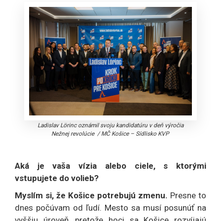
Ladislav Lörinc oznámil svoju kandidatúru v deň výročia
Nežnej revolúcie
/
MČ Košice – Sídlisko KVP
Aká je vaša vízia alebo ciele, s ktorými
vstupujete do volieb?
Myslím si, že Košice potrebujú zmenu.
Presne to
dnes počúvam od ľudí. Mesto sa musí posunúť na
vyššiu úroveň, pretože hoci sa Košice rozvíjajú