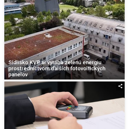
Sídlisko KVP si vyrába zelenú energiu
prostredníctvom ďalších fotovoltických
panelov