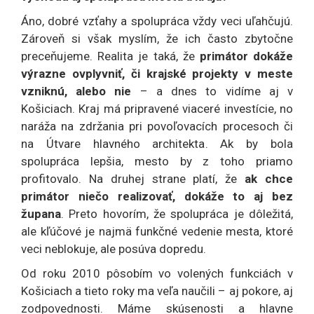
Áno, dobré vzťahy a spolupráca vždy veci uľahčujú.
Zároveň si však myslím, že ich často zbytočne
preceňujeme. Realita je taká, že
primátor dokáže
výrazne ovplyvniť, či krajské projekty v meste
vzniknú, alebo nie
– a dnes to vidíme aj v
Košiciach. Kraj má pripravené viaceré investície, no
naráža na zdržania pri povoľovacích procesoch či
na Útvare hlavného architekta. Ak by bola
spolupráca lepšia, mesto by z toho priamo
profitovalo. Na druhej strane platí, že
ak chce
primátor niečo realizovať, dokáže to aj bez
župana
. Preto hovorím, že spolupráca je dôležitá,
ale kľúčové je najmä funkčné vedenie mesta, ktoré
veci neblokuje, ale posúva dopredu.
Od roku 2010 pôsobím vo volených funkciách v
Košiciach a tieto roky ma veľa naučili – aj pokore, aj
zodpovednosti. Máme skúsenosti a hlavne