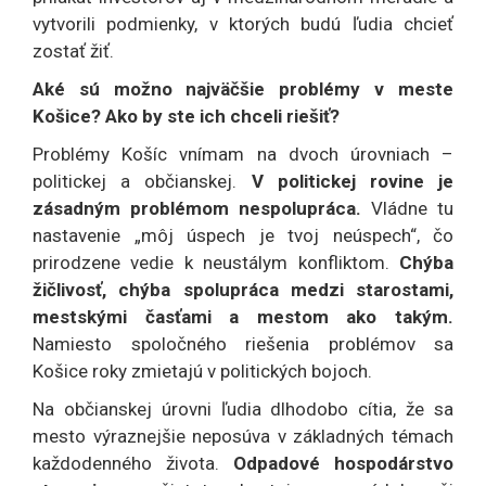
vytvorili podmienky, v ktorých budú ľudia chcieť
zostať žiť.
Aké sú možno najväčšie problémy v meste
Košice? Ako by ste ich chceli riešiť?
Problémy Košíc vnímam na dvoch úrovniach –
politickej a občianskej.
V politickej rovine je
zásadným problémom nespolupráca.
Vládne tu
nastavenie „môj úspech je tvoj neúspech“, čo
prirodzene vedie k neustálym konfliktom.
Chýba
žičlivosť, chýba spolupráca medzi starostami,
mestskými časťami a mestom ako takým.
Namiesto spoločného riešenia problémov sa
Košice roky zmietajú v politických bojoch.
Na občianskej úrovni ľudia dlhodobo cítia, že sa
mesto výraznejšie neposúva v základných témach
každodenného života.
Odpadové hospodárstvo