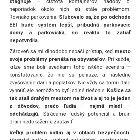
stagnuje
– čistota kontajnerov, nádoby či
neporiadok okolo nich sú stále problémom.
Rovnako parkovanie.
Sľubovalo sa, že po odchode
EEI bude systém lepší, pribudnú parkovacie
domy a parkoviská, no realita to zatiaľ
nepotvrdila.
Zároveň sa mi dlhodobo nepáči prístup, keď
mesto
svoje problémy prenáša na obyvateľov
. Pri každej
kríze sme boli svedkami toho istého scenára –
konštatovanie, že nie sú peniaze, a následne
zvyšovanie daní a poplatkov. Nie vždy sa tomu dalo
vyhnúť, ale nemôže to byť jediné riešenie.
Košice sa
tak stali drahým mestom na život a aj to je jeden
z dôvodov, prečo ľudia – najmä mladí –
odchádzajú.
Strácame ľudský potenciál a brain
drain nedokážeme zastaviť.
Veľký problém vidím aj v oblasti bezpečnosti.