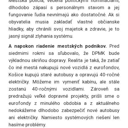
Mestská polícia, vedená politickými nomináciami,
dlhodobo zápasí s personálnym stavom a jej
fungovanie ľudia nevnímajú ako dostatočné. Ak si
obyvatelia musia zakladať vlastné občianske
hliadky, aby chránili svoj majetok a zdravie, je to
jasný signál zlyhania systému.
A napokon riadenie mestských podnikov.
Pred
siedmimi rokmi sa sľubovalo, že DPMK bude
výkladnou skriňou dopravy. Realita je taká, že zatiaľ
čo iné mestá nakupujú nové vozidlá z eurofondov,
Košice kupujú staré autobusy a opravujú 40-ročné
električky. Môžeme im vymeniť kabínu, ale stále
zostanú 40-ročnými vozidlami. Zároveň sa
predražujú veľké dopravné projekty, prišli sme o
eurofondy z minulého obdobia a z aktuálneho
nedokážeme dlhodobo zabezpečiť nové autobusy
ani električky. Namiesto systémových riešení len
hasíme problémy.