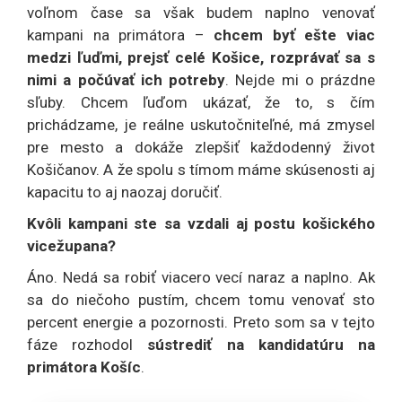
voľnom čase sa však budem naplno venovať
kampani na primátora –
chcem byť ešte viac
medzi ľuďmi, prejsť celé Košice, rozprávať sa s
nimi a počúvať ich potreby
. Nejde mi o prázdne
sľuby. Chcem ľuďom ukázať, že to, s čím
prichádzame, je reálne uskutočniteľné, má zmysel
pre mesto a dokáže zlepšiť každodenný život
Košičanov. A že spolu s tímom máme skúsenosti aj
kapacitu to aj naozaj doručiť.
Kvôli kampani ste sa vzdali aj postu košického
vicežupana?
Áno. Nedá sa robiť viacero vecí naraz a naplno. Ak
sa do niečoho pustím, chcem tomu venovať sto
percent energie a pozornosti. Preto som sa v tejto
fáze rozhodol
sústrediť na kandidatúru na
primátora Košíc
.