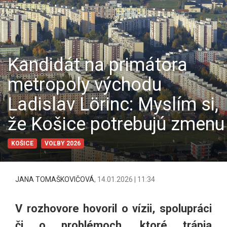
Kandidát na primátora
metropoly východu
Ladislav Lörinc: Myslím si,
že Košice potrebujú zmenu
KOŠICE
VOĽBY 2026
JANA TOMAŠKOVIČOVÁ
,
14.01.2026 | 11:34
V rozhovore hovoril o vízii, spolupráci
či o problémoch, ktoré trápia