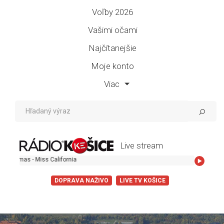
Voľby 2026
Vašimi očami
Najčítanejšie
Moje konto
Viac
Live stream
Dante Thomas
DOPRAVA NAŽIVO
LIVE TV KOŠICE