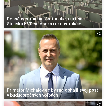
Denné centrum na Cottbuskej ulici na
Sídlisku KVP sa dočká rekonštrukcie
Primátor Michaloviec by rád obhájil svoj post
v budúcoročných voľbách