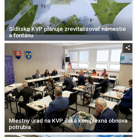
Sídlisko KVP plánuje zrevitalizovať námestie
a fontánu
Miestny úrad na KVP čaká komplexná obnova
potrubia