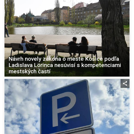
Návrh novely zákona o meste Košice podľa
Ladislava Lörinca nesúvisí s kompetenciami
mestských častí