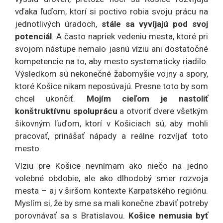
vďaka ľuďom, ktorí si poctivo robia svoju prácu na
jednotlivých úradoch,
stále sa vyvíjajú pod svoj
potenciál
. A často napriek vedeniu mesta, ktoré pri
svojom nástupe nemalo jasnú víziu ani dostatočné
kompetencie na to, aby mesto systematicky riadilo.
Výsledkom sú nekonečné žabomyšie vojny a spory,
ktoré Košice nikam neposúvajú. Presne toto by som
chcel ukončiť.
Mojím cieľom je nastoliť
konštruktívnu spoluprácu
a otvoriť dvere všetkým
šikovným ľuďom, ktorí v Košiciach sú, aby mohli
pracovať, prinášať nápady a reálne rozvíjať toto
mesto.
Víziu pre Košice nevnímam ako niečo na jedno
volebné obdobie, ale ako dlhodobý smer rozvoja
mesta – aj v širšom kontexte Karpatského regiónu.
Myslím si, že by sme sa mali konečne zbaviť potreby
porovnávať sa s Bratislavou.
Košice nemusia byť