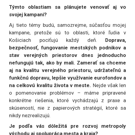
Týmto oblastiam sa plánujete venovať aj vo
svojej kampani?
Aj tieto témy budú, samozrejme, súčasťou mojej
kampane, pretože sú to oblasti, ktoré ľudia v
Košiciach pociťujú každý deň.
Doprava,
bezpečnosť, fungovanie mestských podnikov a
stav verejných priestorov dnes jednoducho
nefungujú tak, ako by mali. Zamerať sa chceme
aj na kvalitu verejného priestoru, udržateľnú a
funkčnú dopravu, lepšie využívanie eurofondov a
na celkovú kvalitu života v meste.
Nejde však len
o pomenovanie problémov – máme pripravené
konkrétne riešenia, ktoré vychádzajú z praxe a
skúseností, nie z papierových stratégií, ktoré sa
nikdy nezrealizujú.
Je podľa vás dôležitá pre rozvoj metropoly
východu aj spolupráca mesta a kraja?