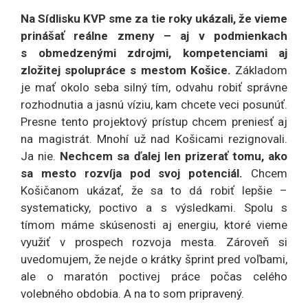
Na Sídlisku KVP sme za tie roky ukázali, že vieme
prinášať reálne zmeny – aj v podmienkach
s obmedzenými zdrojmi, kompetenciami aj
zložitej spolupráce s mestom Košice.
Základom
je mať okolo seba silný tím, odvahu robiť správne
rozhodnutia a jasnú víziu, kam chcete veci posunúť.
Presne tento projektový prístup chcem preniesť aj
na magistrát. Mnohí už nad Košicami rezignovali.
Ja nie.
Nechcem sa ďalej len prizerať tomu, ako
sa mesto rozvíja pod svoj potenciál.
Chcem
Košičanom ukázať, že sa to dá robiť lepšie –
systematicky, poctivo a s výsledkami. Spolu s
tímom máme skúsenosti aj energiu, ktoré vieme
využiť v prospech rozvoja mesta. Zároveň si
uvedomujem, že nejde o krátky šprint pred voľbami,
ale o maratón poctivej práce počas celého
volebného obdobia. A na to som pripravený.