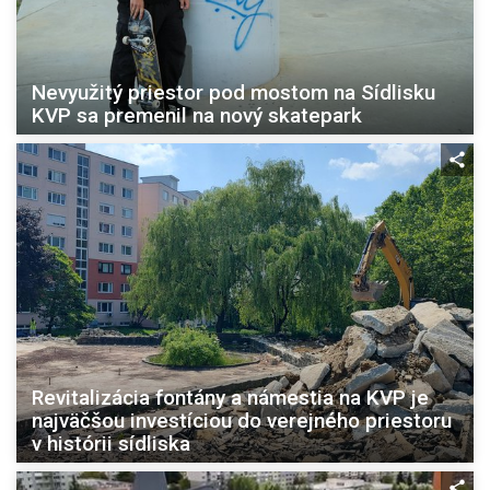
Nevyužitý priestor pod mostom na Sídlisku
KVP sa premenil na nový skatepark
Revitalizácia fontány a námestia na KVP je
najväčšou investíciou do verejného priestoru
v histórii sídliska