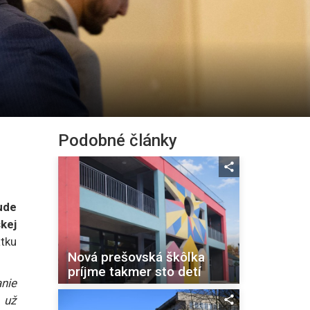
Podobné články
ude
kej
tku
Nová prešovská škôlka
príjme takmer sto detí
anie
 už