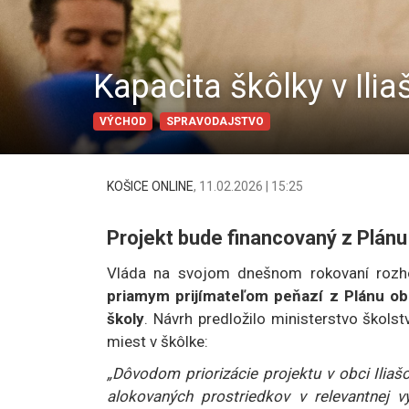
Kapacita škôlky v Ilia
VÝCHOD
SPRAVODAJSTVO
KOŠICE ONLINE
,
11.02.2026 | 15:25
Projekt bude financovaný z Plánu
Vláda na svojom dnešnom rokovaní rozho
priamym prijímateľom peňazí z Plánu obn
školy
. Návrh predložilo ministerstvo škol
miest v škôlke:
„Dôvodom priorizácie projektu v obci Iliašov
alokovaných prostriedkov v relevantnej v