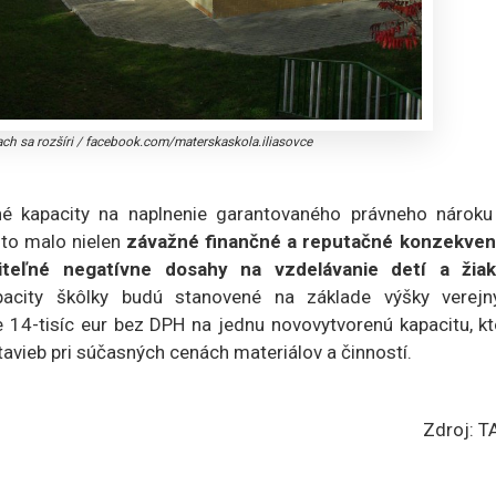
ach sa rozšíri
/
facebook.com/materskaskola.iliasovce
né kapacity na naplnenie garantovaného právneho nároku
 to malo nielen
závažné finančné a reputačné konzekven
liteľné negatívne dosahy na vzdelávanie detí a žia
pacity škôlky budú stanovené na základe výšky verejn
 14-tisíc eur bez DPH na jednu novovytvorenú kapacitu, kt
tavieb pri súčasných cenách materiálov a činností.
Zdroj: T