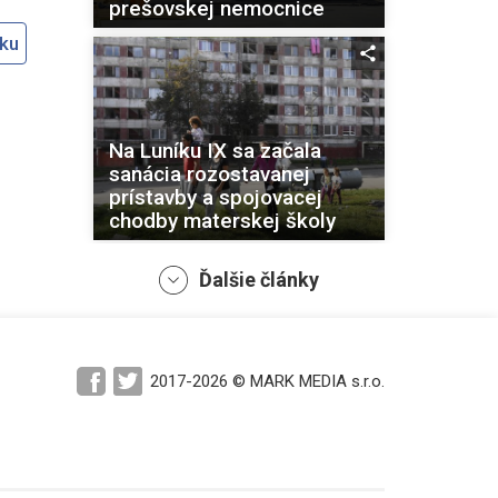
prešovskej nemocnice
oku
Na Luníku IX sa začala
sanácia rozostavanej
prístavby a spojovacej
chodby materskej školy
Ďalšie články
Koncepčná reforma
krízového riadenia a
2017-2026 © MARK MEDIA s.r.o.
civilnej ochrany prináša
efektívne riadenie síl a
prostriedkov