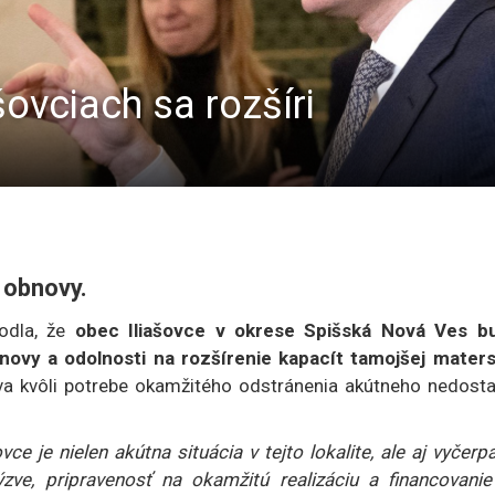
šovciach sa rozšíri
 obnovy.
dla, že
obec Iliašovce v okrese Spišská Nová Ves b
ovy a odolnosti na rozšírenie kapacít tamojšej maters
stva kvôli potrebe okamžitého odstránenia akútneho nedosta
ce je nielen akútna situácia v tejto lokalite, ale aj vyčerp
ýzve, pripravenosť na okamžitú realizáciu a financovanie