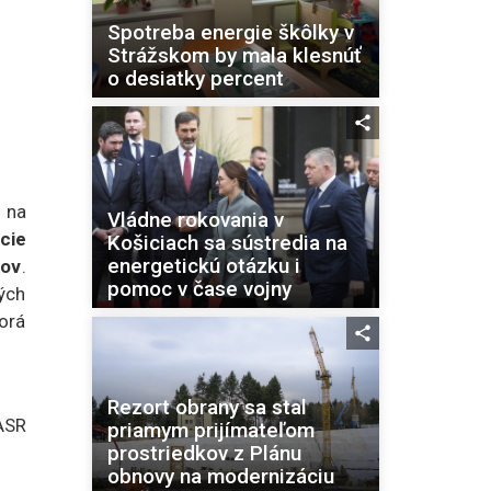
Spotreba energie škôlky v
Strážskom by mala klesnúť
o desiatky percent
 na
Vládne rokovania v
cie
Košiciach sa sústredia na
energetickú otázku i
kov
.
pomoc v čase vojny
ých
orá
Rezort obrany sa stal
ASR
priamym prijímateľom
prostriedkov z Plánu
obnovy na modernizáciu