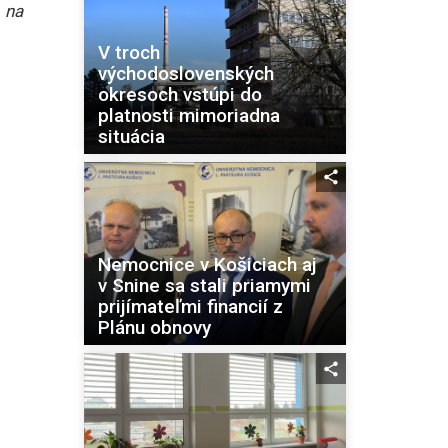
 na
V troch
východoslovenských
okresoch vstúpi do
platnosti mimoriadna
situácia
Nemocnice v Košiciach aj
v Snine sa stali priamymi
prijímateľmi financií z
Plánu obnovy