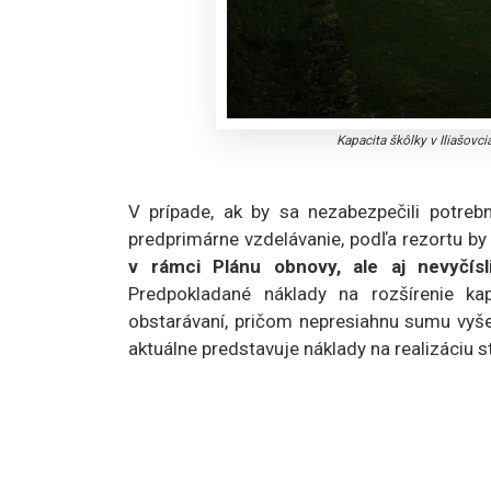
Kapacita škôlky v Iliašovci
V prípade, ak by sa nezabezpečili potreb
predprimárne vzdelávanie, podľa rezortu by
v rámci Plánu obnovy, ale aj nevyčís
Predpokladané náklady na rozšírenie ka
obstarávaní, pričom nepresiahnu sumu vyše
aktuálne predstavuje náklady na realizáciu s