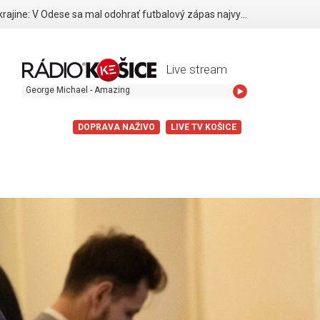
Vojna na Ukrajine: V Odese sa mal odohrať futbalový zápas najvyššej ligy, zastavili ho ruské drony
Live stream
orge Michael - Amazing
DOPRAVA NAŽIVO
LIVE TV KOŠICE