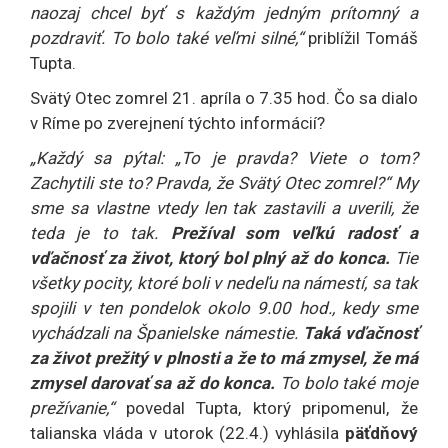
naozaj chcel byť s každým jedným prítomný a
pozdraviť. To bolo také veľmi silné,“
priblížil Tomáš
Tupta.
Svätý Otec zomrel 21. apríla o 7.35 hod. Čo sa dialo
v Ríme po zverejnení týchto informácií?
„Každý sa pýtal: „To je pravda? Viete o tom?
Zachytili ste to? Pravda, že Svätý Otec zomrel?“ My
sme sa vlastne vtedy len tak zastavili a uverili, že
teda je to tak.
Prežíval som veľkú radosť a
vďačnosť za život, ktorý bol plný až do konca.
Tie
všetky pocity, ktoré boli v nedeľu na námestí, sa tak
spojili v ten pondelok okolo 9.00 hod., kedy sme
vychádzali na Španielske námestie.
Taká vďačnosť
za život prežitý v plnosti a že to má zmysel, že má
zmysel darovať sa až do konca.
To bolo také moje
prežívanie,“
povedal Tupta, ktorý pripomenul, že
talianska vláda v utorok (22.4.) vyhlásila
päťdňový