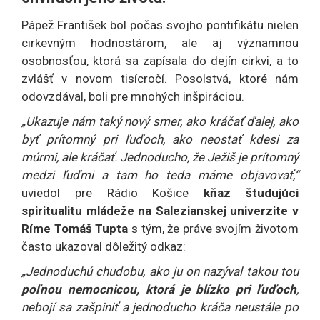
Pápež František bol počas svojho pontifikátu nielen
cirkevným hodnostárom, ale aj významnou
osobnosťou, ktorá sa zapísala do dejín cirkvi, a to
zvlášť v novom tisícročí. Posolstvá, ktoré nám
odovzdával, boli pre mnohých inšpiráciou.
„Ukazuje nám taký nový smer, ako kráčať ďalej, ako
byť prítomný pri ľuďoch, ako neostať kdesi za
múrmi, ale kráčať. Jednoducho, že Ježiš je prítomný
medzi ľuďmi a tam ho teda máme objavovať,“
uviedol pre Rádio Košice
kňaz študujúci
spiritualitu mládeže na Salezianskej univerzite v
Ríme Tomáš Tupta
s tým, že práve svojím životom
často ukazoval dôležitý odkaz:
„Jednoduchú chudobu, ako ju on nazýval takou tou
poľnou nemocnicou, ktorá je blízko pri ľuďoch
,
nebojí sa zašpiniť a jednoducho kráča neustále po