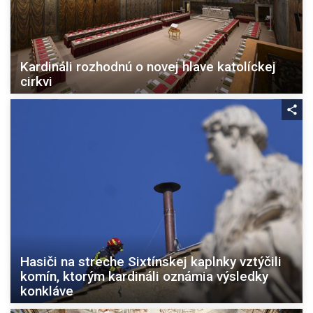
Kardináli rozhodnú o novej hlave katolíckej
cirkvi
Hasiči na streche Sixtínskej kaplnky vztýčili
komín, ktorým kardináli oznámia výsledky
konkláve