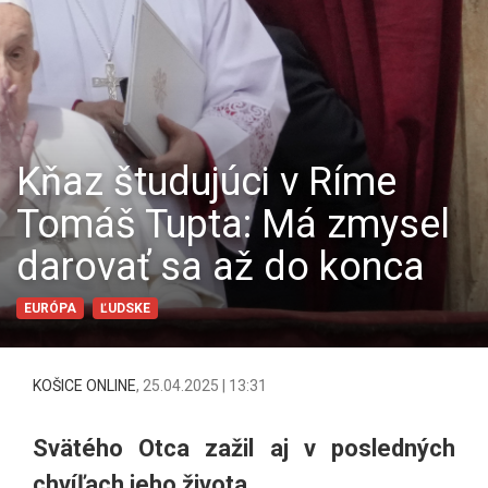
Kňaz študujúci v Ríme
Tomáš Tupta: Má zmysel
darovať sa až do konca
EURÓPA
ĽUDSKE
KOŠICE ONLINE
,
25.04.2025 | 13:31
Svätého Otca zažil aj v posledných
chvíľach jeho života.