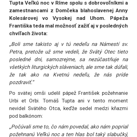
Tupta Veľkú noc v Ríme spolu s dobrovoľníkmi a
zamestnancami z Domčeka blahoslavenej Anny
Kolesárovej vo Vysokej nad Uhom. Pápeža
Františka teda mal možnosť zažiť aj v posledných
chvíľach života:
„Boli sme takisto aj v tú nedeľu na Námestí sv.
Petra, pretože už sme vedeli, že Svätý Otec tieto
posledné dni, samozrejme, sa nezúčastňuje na
všetkých liturgických sláveniach, ale sme tak dúfali,
že tak ako na Kvetnú nedeľu, že nás príde
pozdraviť.“
Po svätej omši udelil pápež František požehnanie
Urbi et Orbi. Tomáš Tupta ani v tento moment
nevidel Svätého Otca, keďže sedel medzi kňazmi
pod balkónom:
„Počúvali sme to, čo nám povedal, ako nám poprial
požehnanú Veľkú noc a ten hlas bol taký slabučký,