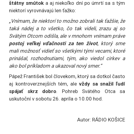
štátny smútok
a aj niekoľko dní po úmrtí sa s tým
niektorí vyrovnávajú len ťažko:
„Vnímam, že niektorí to možno zobrali tak ťažšie, že
taká nádej a to všetko, čo tak videli, zrazu aj so
Svätým Otcom odišla, ale v mnohom vnímam práve
postoj veľkej vďačnosti za ten život
, ktorý sme
mali možnosť vidieť so všetkými tými vecami, ktoré
prinášal, rozhodnutiami, tým, ako viedol cirkev a
ako bol príkladom a ukazoval nový smer.“
Pápež František bol človekom, ktorý sa dotkol často
aj kontroverznejších tém, ale
vždy sa snažil ľudí
spájať skrz dobro
. Pohreb Svätého Otca sa
uskutoční v sobotu 26. apríla o 10.00 hod.
Autor: RÁDIO KOŠICE