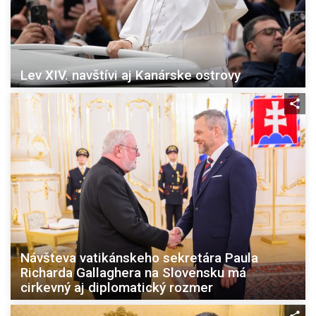
Lev XIV. navštívi aj Kanárske ostrovy
Návšteva vatikánskeho sekretára Paula
Richarda Gallaghera na Slovensku má
cirkevný aj diplomatický rozmer