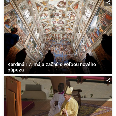
Kardináli 7. mája začnú s voľbou nového
pápeža