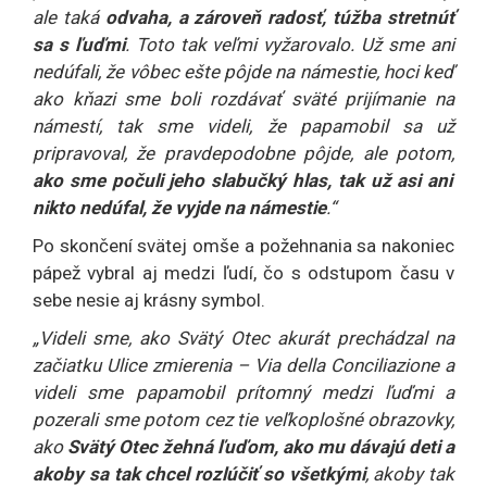
ale taká
odvaha, a zároveň radosť, túžba stretnúť
sa s ľuďmi
. Toto tak veľmi vyžarovalo. Už sme ani
nedúfali, že vôbec ešte pôjde na námestie, hoci keď
ako kňazi sme boli rozdávať sväté prijímanie na
námestí, tak sme videli, že papamobil sa už
pripravoval, že pravdepodobne pôjde, ale potom,
ako sme počuli jeho slabučký hlas, tak už asi ani
nikto nedúfal, že vyjde na námestie
.“
Po skončení svätej omše a požehnania sa nakoniec
pápež vybral aj medzi ľudí, čo s odstupom času v
sebe nesie aj krásny symbol.
„Videli sme, ako Svätý Otec akurát prechádzal na
začiatku Ulice zmierenia – Via della Conciliazione a
videli sme papamobil prítomný medzi ľuďmi a
pozerali sme potom cez tie veľkoplošné obrazovky,
ako
Svätý Otec žehná ľuďom, ako mu dávajú deti a
akoby sa tak chcel rozlúčiť so všetkými
, akoby tak