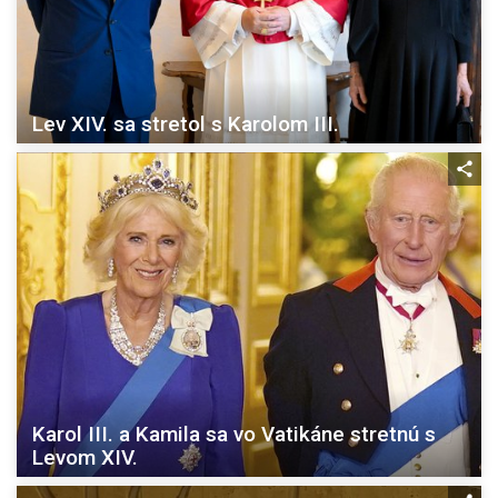
Lev XIV. sa stretol s Karolom III.
Karol III. a Kamila sa vo Vatikáne stretnú s
Levom XIV.