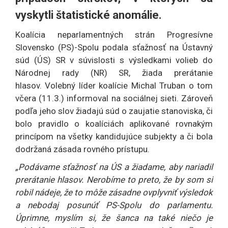
vyskytli štatistické anomálie.
Koalícia neparlamentných strán Progresívne
Slovensko (PS)-Spolu podala sťažnosť na Ústavný
súd (ÚS) SR v súvislosti s výsledkami volieb do
Národnej rady (NR) SR, žiada prerátanie
hlasov. Volebný líder koalície Michal Truban o tom
včera (11.3.) informoval na sociálnej sieti. Zároveň
podľa jeho slov žiadajú súd o zaujatie stanoviska, či
bolo pravidlo o koalíciách aplikované rovnakým
princípom na všetky kandidujúce subjekty a či bola
dodržaná zásada rovného prístupu.
„Podávame sťažnosť na ÚS a žiadame, aby nariadil
prerátanie hlasov. Nerobíme to preto, že by som si
robil nádeje, že to môže zásadne ovplyvniť výsledok
a nebodaj posunúť PS-Spolu do parlamentu.
Úprimne, myslím si, že šanca na také niečo je