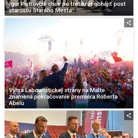
Igor Petrovčik chce po tretíkrát obhájiť post
starostu Starého Mesta
Výhra Labouristickej strany na Malte
znamená pokračovanie premiéra Roberta
Abelu