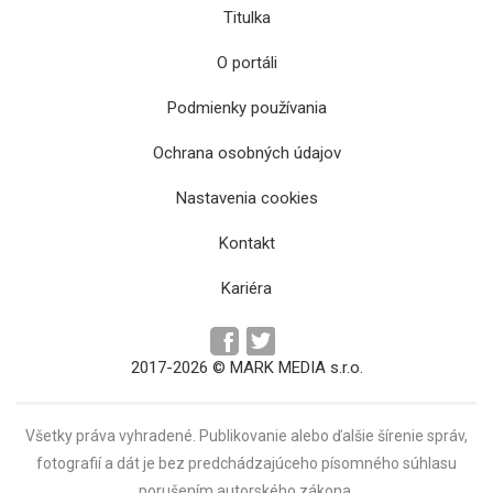
Titulka
O portáli
Podmienky používania
Ochrana osobných údajov
Víťazstvo hnutia ANO by mohlo posilniť
Nastavenia cookies
česko-slovenské vzťahy
Kontakt
Kariéra
2017-2026 © MARK MEDIA s.r.o.
Všetky práva vyhradené. Publikovanie alebo ďalšie šírenie správ,
fotografií a dát je bez predchádzajúceho písomného súhlasu
porušením autorského zákona.