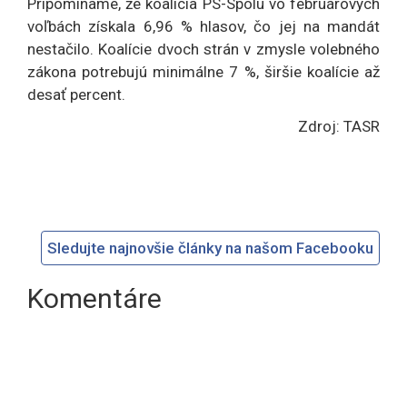
Pripomíname, že koalícia PS-Spolu vo februárových
voľbách získala 6,96 % hlasov, čo jej na mandát
nestačilo. Koalície dvoch strán v zmysle volebného
zákona potrebujú minimálne 7 %, širšie koalície až
desať percent.
Zdroj: TASR
Sledujte najnovšie články na našom Facebooku
Komentáre