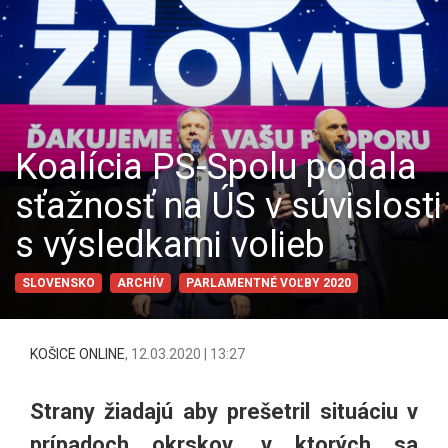
Koalícia PS-Spolu podala
sťažnosť na ÚS v súvislosti
s výsledkami volieb
SLOVENSKO
ARCHÍV
PARLAMENTNÉ VOĽBY 2020
KOŠICE ONLINE
,
12.03.2020 | 13:27
Strany žiadajú aby prešetril situáciu v
prípadoch okrskov, v ktorých sa