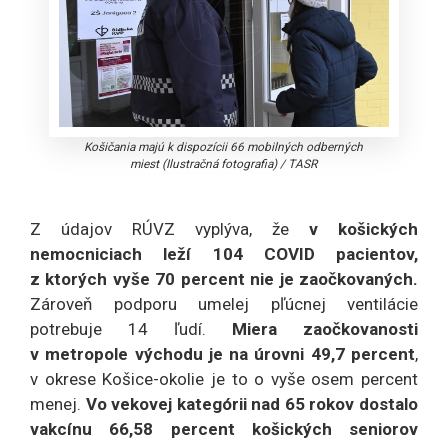
Košičania majú k dispozícii 66 mobilných odberných
miest (Ilustračná fotografia)
/
TASR
Z údajov RÚVZ vyplýva, že
v košických
nemocniciach leží 104 COVID pacientov,
z ktorých vyše 70 percent nie je zaočkovaných.
Zároveň podporu umelej pľúcnej ventilácie
potrebuje 14 ľudí.
Miera zaočkovanosti
v metropole východu je na úrovni 49,7 percent
,
v okrese Košice-okolie je to o vyše osem percent
menej.
Vo vekovej kategórii nad 65 rokov dostalo
vakcínu 66,58 percent košických seniorov