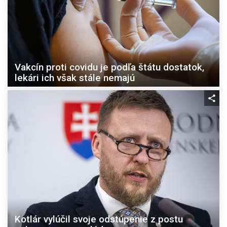
Vakcín proti covidu je podľa štátu dostatok,
lekári ich však stále nemajú
Kotlár vylúčil svoje odstúpenie z postu