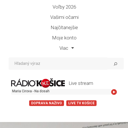
Voľby 2026
Vašimi očami
Najčítanejšie
Moje konto
Viac
Live stream
aria Cirova - Na dosah
DOPRAVA NAŽIVO
LIVE TV KOŠICE