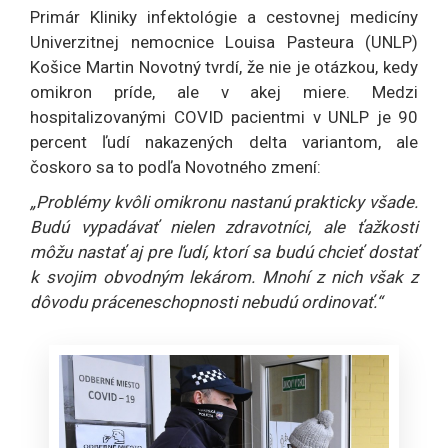
Primár Kliniky infektológie a cestovnej medicíny
Univerzitnej nemocnice Louisa Pasteura (UNLP)
Košice Martin Novotný tvrdí, že nie je otázkou, kedy
omikron príde, ale v akej miere. Medzi
hospitalizovanými COVID pacientmi v UNLP je 90
percent ľudí nakazených delta variantom, ale
čoskoro sa to podľa Novotného zmení:
„Problémy kvôli omikronu nastanú prakticky všade.
Budú vypadávať nielen zdravotníci, ale ťažkosti
môžu nastať aj pre ľudí, ktorí sa budú chcieť dostať
k svojim obvodným lekárom. Mnohí z nich však z
dôvodu práceneschopnosti nebudú ordinovať.“