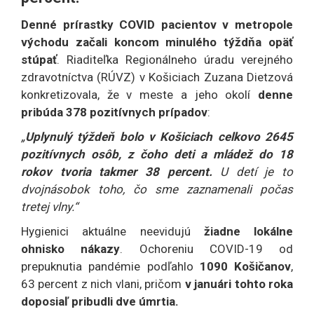
Denné prírastky COVID pacientov v metropole
východu začali koncom minulého týždňa opäť
stúpať
. Riaditeľka Regionálneho úradu verejného
zdravotníctva (RÚVZ) v Košiciach Zuzana Dietzová
konkretizovala, že v meste a jeho okolí
denne
pribúda 378 pozitívnych prípadov
:
„
Uplynulý týždeň bolo v Košiciach celkovo 2645
pozitívnych osôb, z čoho deti a mládež do 18
rokov tvoria takmer 38 percent.
U detí je to
dvojnásobok toho, čo sme zaznamenali počas
tretej vlny.“
Hygienici aktuálne neevidujú
žiadne lokálne
ohnisko nákazy
. Ochoreniu COVID-19 od
prepuknutia pandémie podľahlo
1090 Košičanov
,
63 percent z nich vlani, pričom
v januári tohto roka
doposiaľ pribudli dve úmrtia.