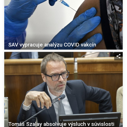
SAV vypracuje analýzu COVID vakcín
Tomáš Szalay absolvuje výsluch v súvislosti