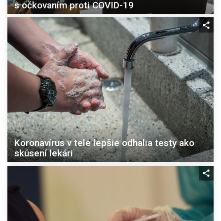
s očkovaním proti COVID-19
Koronavírus v tele lepšie odhalia testy ako
skúsení lekári