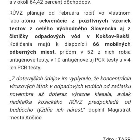
a v okolí 64,42 percent dôchodcov.
RÚVZ plánuje od februára robiť vo vlastnom
laboratóriu
sekvenácie z pozitívnych vzoriek
testov z celého východného Slovenska aj z
čističky odpadových vôd v Kokšov-Bakši
.
Košičania majú k dispozícii
66 mobilných
odberných miest
, pričom v 52 z nich robia
antigénové testy, v 10 antigénové aj PCR testy a v 4
len PCR testy.
„Z doterajších údajov im vyplynulo, že koncentrácia
vírusových látok v odpadových vodách od začiatku
novembra až doteraz výrazne klesala, avšak
riaditeľka košického RÚVZ predpokladá od
budúceho týždňa ich nárast,“
doplnil Magistrát
mesta Košice.
Zdroj: TASR