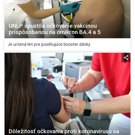
UNLP spustila očkovanie vakcínou
prispôsobenou na omikron BA.4 a 5
Je určená len pre posilňujúce booster dávky.
Dôležitosť očkovania proti koronavírusu sa