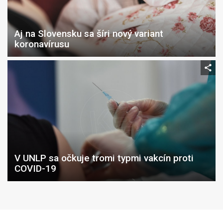
Aj na Slovensku sa šíri nový variant
koronavírusu
V UNLP sa očkuje tromi typmi vakcín proti
COVID-19