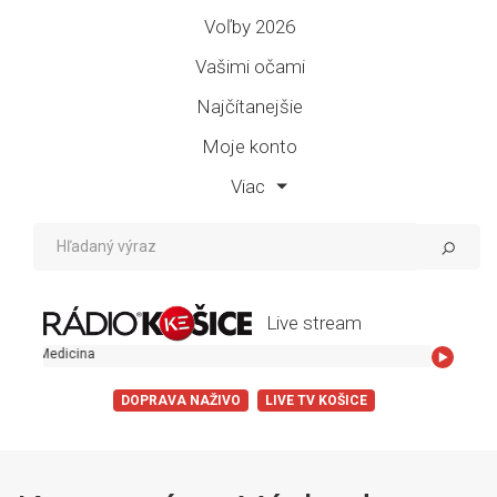
Voľby 2026
Vašimi očami
Najčítanejšie
Moje konto
Viac
Live stream
dicina
DOPRAVA NAŽIVO
LIVE TV KOŠICE