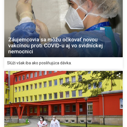
Záujemcovia sa môžu očkovať novou
vakcínou proti COVID-u aj vo svidníckej
nemocnici
Slúži však iba ako posilňujúca dávka.