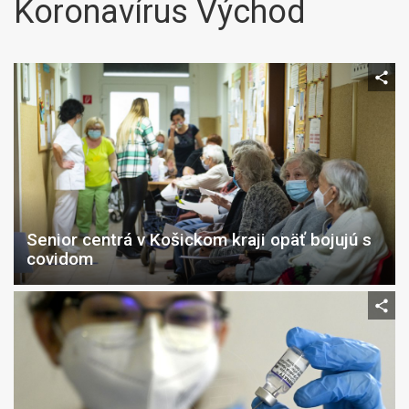
Koronavírus Východ
Senior centrá v Košickom kraji opäť bojujú s
covidom