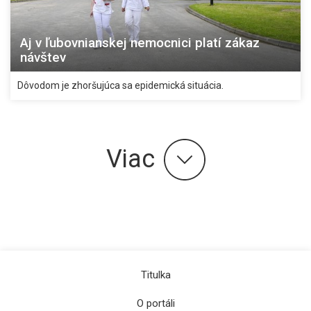
Aj v ľubovnianskej nemocnici platí zákaz
návštev
Dôvodom je zhoršujúca sa epidemická situácia.
Viac
Titulka
O portáli