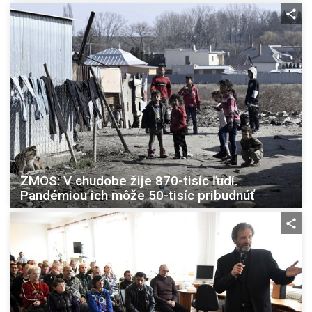
ZMOS: V chudobe žije 870-tisíc ľudí.
Pandémiou ich môže 50-tisíc pribudnúť