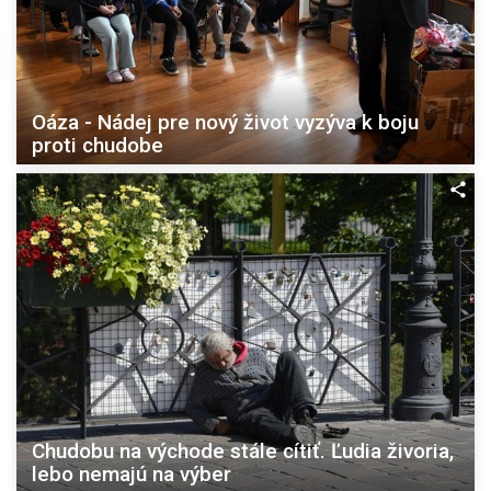
Oáza - Nádej pre nový život vyzýva k boju
proti chudobe
Chudobu na východe stále cítiť. Ľudia živoria,
lebo nemajú na výber