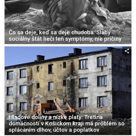
Čo sa deje, keď sa deje chudoba: Slabý
sociálny štát lieči len symptómy, nie príčiny
Hladové doliny a nízke platy: Tretina
domácností v Košickom kraji má problém so
splácaním dlhov, účtov a poplatkov