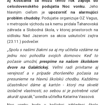
Aj Košičania sa môžu tento rok zapojiť do
celoslovenského podujatia Noc vonku.
Jeho
hlavným cieľom je
upozorniť na alarmujúci
problém chudoby.
Podujatie organizuje OZ Vagus,
v metropole východu sa k nemu pridala Ťahanovská
záhrada a Slobodná škola, v ktorej priestoroch na
sídlisku Nad Jazerom sa akcia uskutoční zajtra
(23.11.) podvečer.
„Spolu s našimi žiakmi sa aj my učitelia vzdáme na
jednu noc pohodlia svojich domovov. Keď to
počasie umožní,
prespíme na našom školskom
dvore na Galaktickej.
Veľmi radi privítame aj
verejnosť a v prípade zhoršeného počasia sa
presunieme na hlavnú školskú chodbu. Každému
účastníkovi dáme aj kartón - ktorý ma skvelé
izolačné vlastnosti, so sebou si je potrebné vziať
akurát spacák,“
uviedla učiteľka Katarína Vassová.
Noc vonku bude v košickej základnej škole