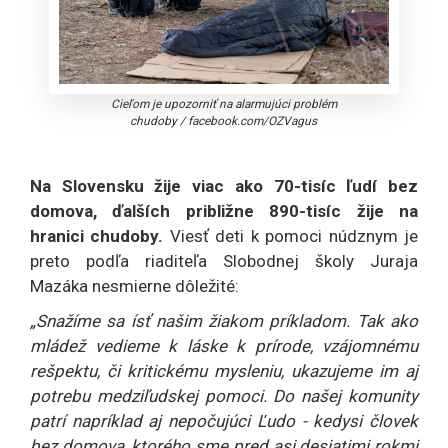
Cieľom je upozorniť na alarmujúci problém
chudoby
/
facebook.com/OZVagus
Na Slovensku žije viac ako 70-tisíc ľudí bez
domova, ďalších približne 890-tisíc žije na
hranici chudoby.
Viesť deti k pomoci núdznym je
preto podľa riaditeľa Slobodnej školy Juraja
Mazáka nesmierne dôležité:
„Snažíme sa ísť našim žiakom príkladom. Tak ako
mládež vedieme k láske k prírode, vzájomnému
rešpektu, či kritickému mysleniu, ukazujeme im aj
potrebu medziľudskej pomoci. Do našej komunity
patrí napríklad aj nepočujúci Ľudo - kedysi človek
bez domova, ktorého sme pred asi desiatimi rokmi