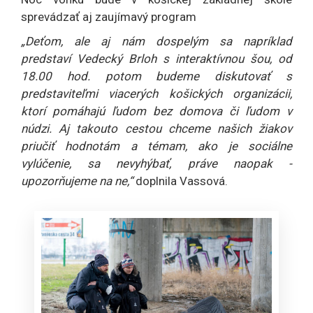
sprevádzať aj zaujímavý program
„Deťom, ale aj nám dospelým sa napríklad
predstaví Vedecký Brloh s interaktívnou šou, od
18.00 hod. potom budeme diskutovať s
predstaviteľmi viacerých košických organizácii,
ktorí pomáhajú ľudom bez domova či ľudom v
núdzi. Aj takouto cestou chceme našich žiakov
priučiť hodnotám a témam, ako je sociálne
vylúčenie, sa nevyhýbať, práve naopak -
upozorňujeme na ne,“
doplnila Vassová.