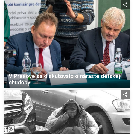
V Prešove sa diskutovalo o náraste detskej
chudoby