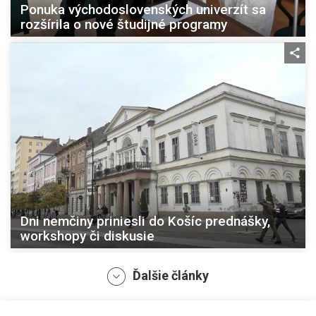
Ponuka východoslovenských univerzít sa
rozšírila o nové študijné programy
Dni nemčiny priniesli do Košíc prednášky,
workshopy či diskusie
Ďalšie články