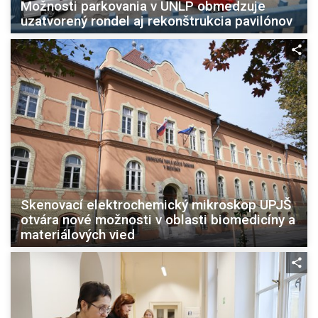
Možnosti parkovania v UNLP obmedzuje
uzatvorený rondel aj rekonštrukcia pavilónov
Skenovací elektrochemický mikroskop UPJŠ
otvára nové možnosti v oblasti biomedicíny a
materiálových vied