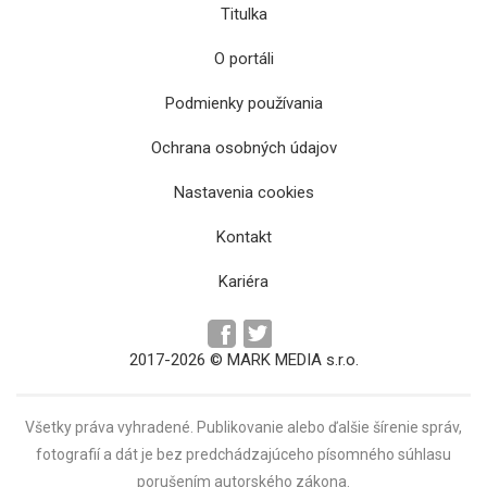
Titulka
O portáli
Podmienky používania
Ochrana osobných údajov
Košické univerzity upustili od vytvorenia
Nastavenia cookies
spoločného konzorcia
Kontakt
Kariéra
2017-2026 © MARK MEDIA s.r.o.
Všetky práva vyhradené. Publikovanie alebo ďalšie šírenie správ,
fotografií a dát je bez predchádzajúceho písomného súhlasu
Aj UPJŠ pomôže projekt zameraný na
porušením autorského zákona.