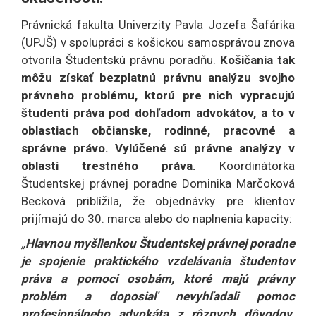
Právnická fakulta Univerzity Pavla Jozefa Šafárika
(UPJŠ) v spolupráci s košickou samosprávou znova
otvorila Študentskú právnu poradňu.
Košičania tak
môžu získať bezplatnú právnu analýzu svojho
právneho problému, ktorú pre nich vypracujú
študenti práva pod dohľadom advokátov, a to v
oblastiach občianske, rodinné, pracovné a
správne právo. Vylúčené sú právne analýzy v
oblasti trestného práva.
Koordinátorka
Študentskej právnej poradne Dominika Marčoková
Becková priblížila, že objednávky pre klientov
prijímajú do 30. marca alebo do naplnenia kapacity:
„
Hlavnou myšlienkou Študentskej právnej poradne
je spojenie praktického vzdelávania študentov
práva a pomoci osobám, ktoré majú právny
problém a doposiaľ nevyhľadali pomoc
profesionálneho advokáta z rôznych dôvodov.