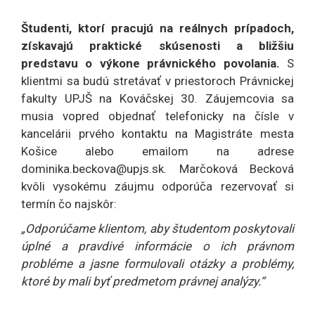
Študenti, ktorí pracujú na reálnych prípadoch,
získavajú praktické skúsenosti a bližšiu
predstavu o výkone právnického povolania.
S
klientmi sa budú stretávať v priestoroch Právnickej
fakulty UPJŠ na Kováčskej 30. Záujemcovia sa
musia vopred objednať telefonicky na čísle v
kancelárii prvého kontaktu na Magistráte mesta
Košice alebo emailom na adrese
dominika.beckova@upjs.sk. Marčoková Becková
kvôli vysokému záujmu odporúča rezervovať si
termín čo najskôr:
„Odporúčame klientom, aby študentom poskytovali
úplné a pravdivé informácie o ich právnom
probléme a jasne formulovali otázky a problémy,
ktoré by mali byť predmetom právnej analýzy.“