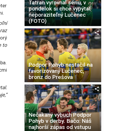
Tatran vyrovnal sériu, v
ter
pondelok si chce vypýtať
i.
neporaziteľný Lučenec
(FOTO)
oľní
oraz
torý
e to
ába.
Podpor Pohyb nestačil na
cmi
favorizovaný Lučenec,
bronz do Prešova
tal.
je,“
Nečakaný výbuch Podpor
Pohyb v derby. Bačo: Náš
najhorší zápas od vstupu