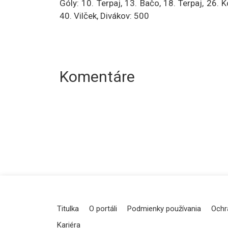
Góly: 10. Terpaj, 13. Bačo, 18. Terpaj, 26. 
40. Vilček, Divákov: 500
Komentáre
Titulka
O portáli
Podmienky používania
Ochr
Kariéra