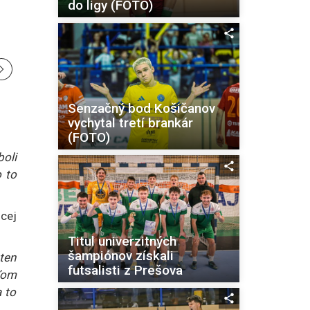
do ligy (FOTO)
Senzačný bod Košičanov
vychytal tretí brankár
(FOTO)
oli
o to
úcej
Titul univerzitných
šampiónov získali
ten
futsalisti z Prešova
ľom
 to