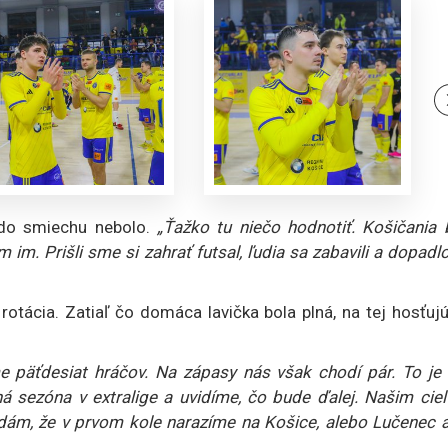
do smiechu nebolo.
„Ťažko tu niečo hodnotiť. Košičania b
m im. Prišli sme si zahrať futsal, ľudia sa zabavili a dopadl
rotácia. Zatiaľ čo domáca lavička bola plná, na tej hosťuj
e päťdesiat hráčov. Na zápasy nás však chodí pár. To je 
tná sezóna v extralige a uvidíme, čo bude ďalej. Našim cie
adám, že v prvom kole narazíme na Košice, alebo Lučenec a