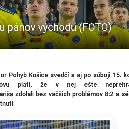
olu pánov východu (FOTO)
or Pohyb Košice svedčí a aj po súboji 15. k
ejovu platí, že v nej ešte neprehral
riša zdolali bez väčších problémov 8:2 a sé
tnutí.