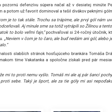
a pozornú defenzívu súpera načal až v desiatej minúte Pe
m a potom už favorit dominoval a tešil divákov peknými gólm
m je to tak stále. Trochu sa trápime, ale prvý gól nám uv
ceňovali. Aj minule sme sa totiž vytrápili so Žilinou a tent
atok to bolo veľmi fajn,“
pochvaľoval si 24-ročný útočník, k
. „
Neviem v čom je to čaro, ale buď nedám ani gól, alebo j
alo.“
 znalosti slabších stránok hosťujúceho brankára Tomáša Dr
ovnakom tíme Vakatanka a spoločne získali pred pár mesia
e mi to proti nemu vyšlo. Tomáš mi ale aj pár šancí pochy
roti sebe. Taký je šport, ale za tie góly mi asi nepoďaku