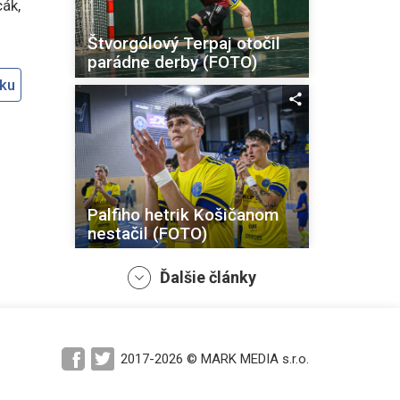
cák,
Štvorgólový Terpaj otočil
parádne derby (FOTO)
oku
Palfiho hetrik Košičanom
nestačil (FOTO)
Ďalšie články
2017-2026 © MARK MEDIA s.r.o.
Košičania nadeľovali,