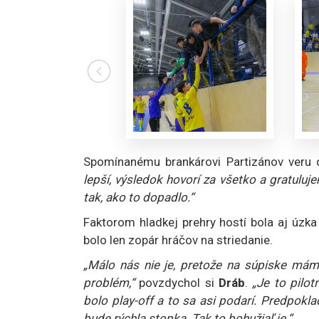
Spomínanému brankárovi Partizánov veru 
lepší, výsledok hovorí za všetko a gratuluje
tak, ako to dopadlo.“
Faktorom hladkej prehry hostí bola aj úzka 
bolo len zopár hráčov na striedanie.
„Málo nás nie je, pretože na súpiske mám
problém,“
povzdychol si
Dráb
.
„Je to pilo
bolo play-off a to sa asi podarí. Predpokl
bude rýchla stopka. Tak to bohužiaľ je.“