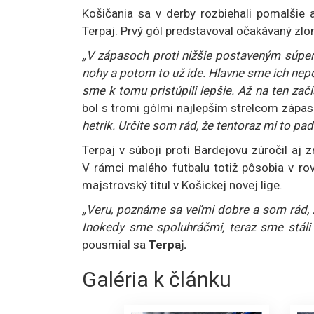
Košičania sa v derby rozbiehali pomalšie 
Terpaj. Prvý gól predstavoval očakávaný zlo
„V zápasoch proti nižšie postaveným súpero
nohy a potom to už ide. Hlavne sme ich nepod
sme k tomu pristúpili lepšie. Až na ten zači
bol s tromi gólmi najlepším strelcom zápasu
hetrik. Určite som rád, že tentoraz mi to pad
Terpaj v súboji proti Bardejovu zúročil aj
V rámci malého futbalu totiž pôsobia v r
majstrovský titul v Košickej novej lige.
„Veru, poznáme sa veľmi dobre a som rád, ž
Inokedy sme spoluhráčmi, teraz sme stáli p
pousmial sa
Terpaj.
Galéria k článku