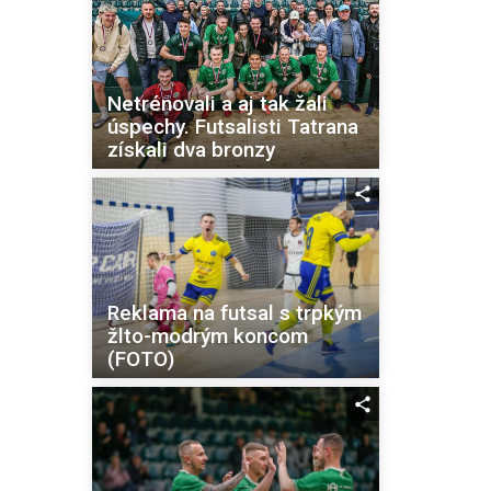
Netrénovali a aj tak žali
úspechy. Futsalisti Tatrana
získali dva bronzy
Reklama na futsal s trpkým
žlto-modrým koncom
(FOTO)