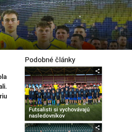
Podobné články
ola
i.
riu
Futsalisti si vychovávajú
nasledovníkov