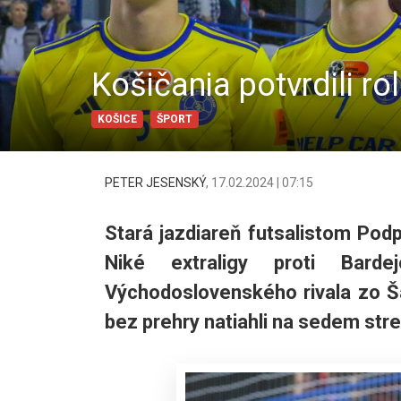
Košičania potvrdili r
KOŠICE
ŠPORT
PETER JESENSKÝ
,
17.02.2024 | 07:15
Stará jazdiareň futsalistom Podp
Niké extraligy proti Bard
Východoslovenského rivala zo Ša
bez prehry natiahli na sedem stre