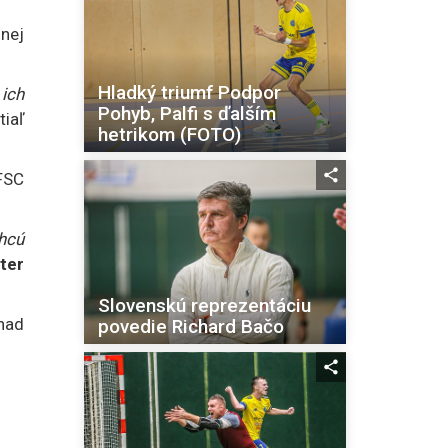
nej
Hladký triumf Podpor
ich
Pohyb, Palfi s ďalším
iaľ
hetrikom (FOTO)
4FSC
hcú
ter
Slovenskú reprezentáciu
nad
povedie Richard Bačo