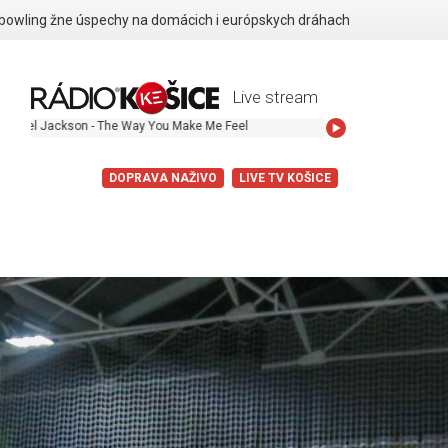
 bowling žne úspechy na domácich i európskych dráhach
Live stream
on - The Way You Make Me Feel
DOPRAVA NAŽIVO
LIVE TV KOŠICE