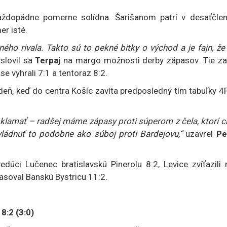
ždopádne pomerne solídna. Šarišanom patrí v desaťčlen
er isté.
o rivala. Takto sú to pekné bitky o východ a je fajn, že 
yslovil sa
Terpaj
na margo možnosti derby zápasov. Tie zat
e vyhrali 7:1 a tentoraz 8:2.
deň, keď do centra Košíc zavíta predposledný tím tabuľky 
klamať – radšej máme zápasy proti súperom z čela, ktorí c
vládnuť to podobne ako súboj proti Bardejovu,“
uzavrel
Pe
dúci Lučenec bratislavskú Pinerolu 8:2, Levice zvíťazili 
soval Banskú Bystricu 11:2.
8:2 (3:0)