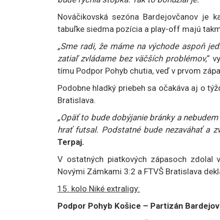
Nováčikovská sezóna Bardejovčanov je ka
tabuľke siedma pozícia a play-off majú takm
„Sme radi, že máme na východe aspoň jednéh
zatiaľ zvládame bez väčších problémov,
“ v
tímu Podpor Pohyb chutia, veď v prvom zápas
Podobne hladký priebeh sa očakáva aj o týž
Bratislava.
„Opäť to bude dobýjanie bránky a nebudem 
hrať futsal. Podstatné bude nezaváhať a z
Terpaj.
V ostatných piatkových zápasoch zdolal ve
Novými Zámkami 3:2 a FTVŠ Bratislava dekla
15. kolo Niké extraligy:
Podpor Pohyb Košice – Partizán Bardejov 