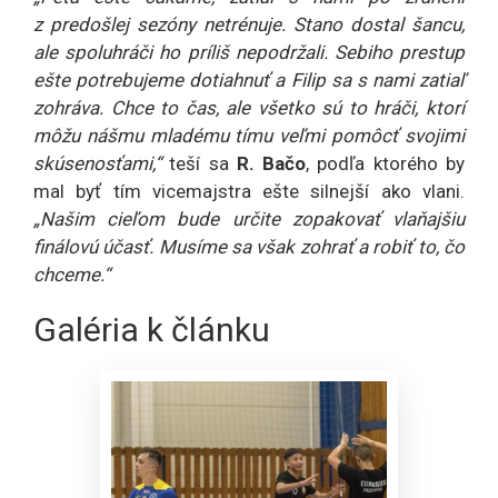
z predošlej sezóny netrénuje. Stano dostal šancu,
ale spoluhráči ho príliš nepodržali. Sebiho prestup
ešte potrebujeme dotiahnuť a Filip sa s nami zatiaľ
zohráva. Chce to čas, ale všetko sú to hráči, ktorí
môžu nášmu mladému tímu veľmi pomôcť svojimi
skúsenosťami,“
teší sa
R. Bačo
, podľa ktorého by
mal byť tím vicemajstra ešte silnejší ako vlani.
„Našim cieľom bude určite zopakovať vlaňajšiu
finálovú účasť. Musíme sa však zohrať a robiť to, čo
chceme.“
Galéria k článku