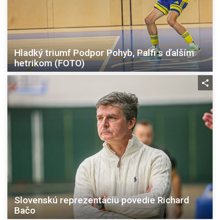
Hladký triumf Podpor Pohyb, Palfi s ďalším
hetrikom (FOTO)
Slovenskú reprezentáciu povedie Richard
Bačo