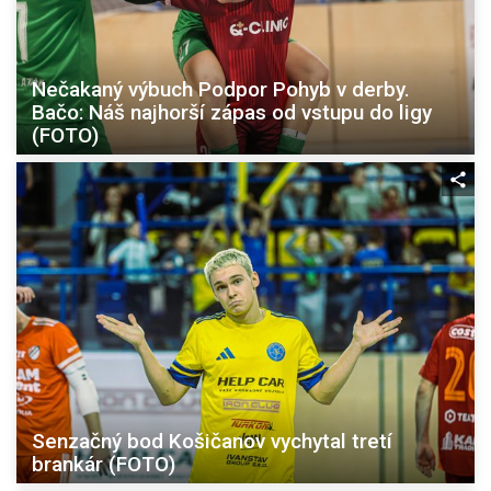
Nečakaný výbuch Podpor Pohyb v derby.
Bačo: Náš najhorší zápas od vstupu do ligy
(FOTO)
Senzačný bod Košičanov vychytal tretí
brankár (FOTO)