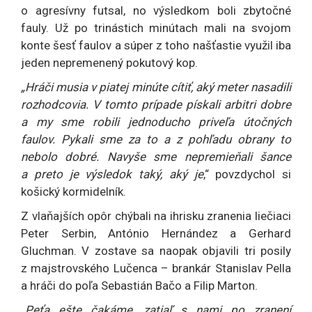
o agresívny futsal, no výsledkom boli zbytočné
fauly. Už po trinástich minútach mali na svojom
konte šesť faulov a súper z toho našťastie využil iba
jeden nepremenený pokutový kop.
„Hráči musia v piatej minúte cítiť, aký meter nasadili
rozhodcovia. V tomto prípade pískali arbitri dobre
a my sme robili jednoducho priveľa útočných
faulov. Pykali sme za to a z pohľadu obrany to
nebolo dobré. Navyše sme nepremieňali šance
a preto je výsledok taký, aký je
,“ povzdychol si
košický kormidelník.
Z vlaňajších opôr chýbali na ihrisku zranenia liečiaci
Peter Serbin, António Hernández a Gerhard
Gluchman. V zostave sa naopak objavili tri posily
z majstrovského Lučenca – brankár Stanislav Pella
a hráči do poľa Sebastián Bačo a Filip Marton.
„Peťa ešte čakáme, zatiaľ s nami po zranení