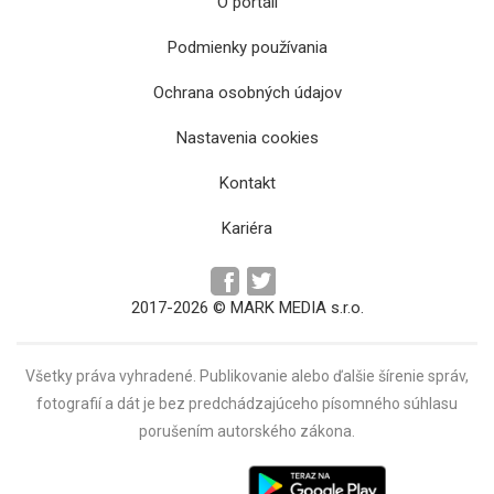
O portáli
Podmienky používania
Ochrana osobných údajov
Slováci nepostúpili na šampionát, Drahovský:
Nastavenia cookies
„Všetci sú sklamaní“
Kontakt
Kariéra
2017-2026 © MARK MEDIA s.r.o.
Všetky práva vyhradené. Publikovanie alebo ďalšie šírenie správ,
fotografií a dát je bez predchádzajúceho písomného súhlasu
porušením autorského zákona.
Nové vedenie, omladený káder, rovnaké ciele