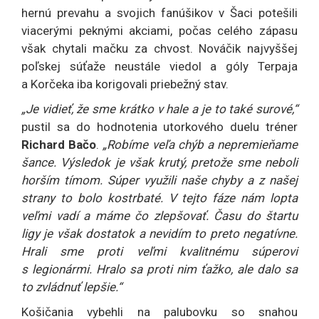
hernú prevahu a svojich fanúšikov v Šaci potešili
viacerými peknými akciami, počas celého zápasu
však chytali mačku za chvost. Nováčik najvyššej
poľskej súťaže neustále viedol a góly Terpaja
a Korčeka iba korigovali priebežný stav.
„Je vidieť, že sme krátko v hale a je to také surové,“
pustil sa do hodnotenia utorkového duelu tréner
Richard Bačo
.
„Robíme veľa chýb a nepremieňame
šance. Výsledok je však krutý, pretože sme neboli
horším tímom. Súper využili naše chyby a z našej
strany to bolo kostrbaté. V tejto fáze nám lopta
veľmi vadí a máme čo zlepšovať. Času do štartu
ligy je však dostatok a nevidím to preto negatívne.
Hrali sme proti veľmi kvalitnému súperovi
s legionármi. Hralo sa proti nim ťažko, ale dalo sa
to zvládnuť lepšie.“
Košičania vybehli na palubovku so snahou