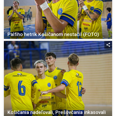
Palfiho hetrik Košičanom nestačil (FOTO)
Košičania nadeľovali, Prešovčania inkasovali