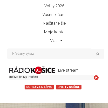
Voľby 2026
Vašimi očami
Najčítanejšie
Moje konto
Viac
Live stream
My Pocket)
DOPRAVA NAŽIVO
LIVE TV KOŠICE