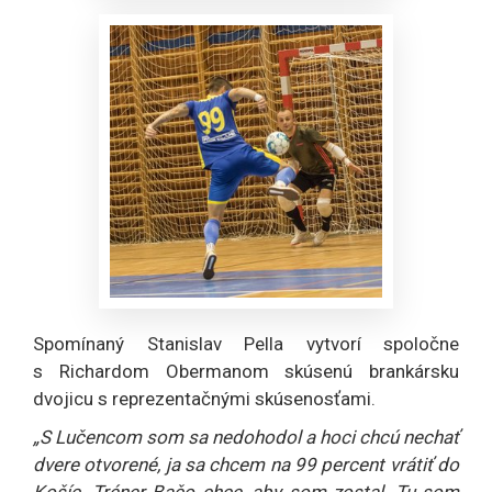
Spomínaný Stanislav Pella vytvorí spoločne
s Richardom Obermanom skúsenú brankársku
dvojicu s reprezentačnými skúsenosťami.
„S Lučencom som sa nedohodol a hoci chcú nechať
dvere otvorené, ja sa chcem na 99 percent vrátiť do
Košíc. Tréner Bačo chce, aby som zostal. Tu som