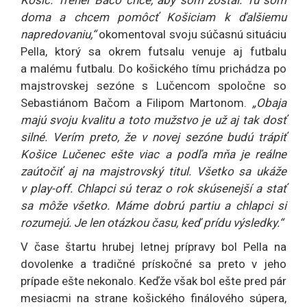
doma a chcem pomôcť Košiciam k ďalšiemu
napredovaniu,“
okomentoval svoju súčasnú situáciu
Pella, ktorý sa okrem futsalu venuje aj futbalu
a malému futbalu. Do košického tímu prichádza po
majstrovskej sezóne s Lučencom spoločne so
Sebastiánom Bačom a Filipom Martonom.
„Obaja
majú svoju kvalitu a toto mužstvo je už aj tak dosť
silné. Verím preto, že v novej sezóne budú trápiť
Košice Lučenec ešte viac a podľa mňa je reálne
zaútočiť aj na majstrovský titul. Všetko sa ukáže
v play-off. Chlapci sú teraz o rok skúsenejší a stať
sa môže všetko. Máme dobrú partiu a chlapci si
rozumejú. Je len otázkou času, keď prídu výsledky.“
V čase štartu hrubej letnej prípravy bol Pella na
dovolenke a tradičné prískočné sa preto v jeho
prípade ešte nekonalo. Keďže však bol ešte pred pár
mesiacmi na strane košického finálového súpera,