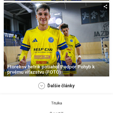
Ftorekov hetrik potiahol Podpor Pohyb k
prvému víťazstvu (FOTO)
Ďalšie články
Titulka