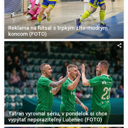
Reklama na futsal s trpkým žlto-modrým
koncom (FOTO)
Tatran vyrovnal sériu, v pondelok si chce
vypýtať neporaziteľný Lučenec (FOTO)