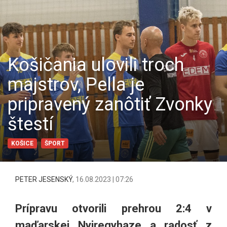
Košičania ulovili troch
majstrov, Pella je
pripravený zanôtiť Zvonky
štestí
KOŠICE
ŠPORT
PETER JESENSKÝ
,
16.08.2023 | 07:26
Prípravu otvorili prehrou 2:4 v
maďarskej Nyiregyhaze a radosť z