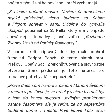
počíta s tým, že si ho noví spoluhráči vychutnajú.
„
S niečím počítať musím. Neviem či donesieme
nejaké prískočné, alebo budeme so Sebim
a Filipom spievať v šatni. Uvidíme, čo vymyslia
chlapci,
“ pousmial sa
S. Pella
, ktorý má v prípade
speváckej alternatívy jasnú voľbu. „
Rozhodne
Zvonky štestí od Darinky Rolincovej.“
V poradí tretí prípravný duel by mali odohrať
futsalisti Podpor Pohyb už tento piatok proti
Prešovu. Opäť v Šaci. Zrekonštruovaná a slávnostne
otvorená Stará jazdiareň je totiž nateraz pre
futsalové potreby stále nepoužiteľná.
„Práve dnes som hovoril s pánom Máriom Švecom
z mesta a pozitívne je, že bránky a siete by mali byť
v hale do konca augusta. Jediným problémom
ostane časomiera, ale ja verím, že od septembra
budeme doma v meste. Prvé ligové kolo proti