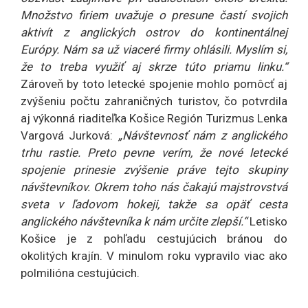
Množstvo firiem uvažuje o presune častí svojich
aktivít z anglických ostrov do kontinentálnej
Európy. Nám sa už viaceré firmy ohlásili. Myslím si,
že to treba využiť aj skrze túto priamu linku.“
Zároveň by toto letecké spojenie mohlo pomôcť aj
zvýšeniu počtu zahraničných turistov, čo potvrdila
aj výkonná riaditeľka Košice Región Turizmus Lenka
Vargová Jurková:
„Návštevnosť nám z anglického
trhu rastie. Preto pevne verím, že nové letecké
spojenie prinesie zvýšenie práve tejto skupiny
návštevníkov. Okrem toho nás čakajú majstrovstvá
sveta v ľadovom hokeji, takže sa opäť cesta
anglického návštevníka k nám určite zlepší.“
Letisko
Košice je z pohľadu cestujúcich bránou do
okolitých krajín. V minulom roku vypravilo viac ako
polmilióna cestujúcich.