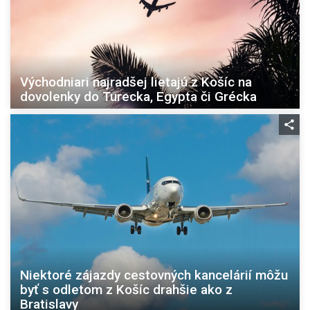
Východniari najradšej lietajú z Košíc na
dovolenky do Turecka, Egypta či Grécka
Niektoré zájazdy cestovných kancelárií môžu
byť s odletom z Košíc drahšie ako z
Bratislavy