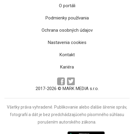
O portáli
Podmienky používania
Ochrana osobných údajov
Prvý let z Košíc do Ríma využilo takmer 200
Nastavenia cookies
cestujúcich
Kontakt
Kariéra
2017-2026 © MARK MEDIA s.r.o.
Všetky práva vyhradené. Publikovanie alebo ďalšie šírenie správ,
fotografií a dát je bez predchádzajúceho písomného súhlasu
porušením autorského zákona.