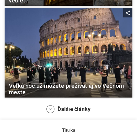
vedieť?
Veľkú noc už môžete prežívať aj vo Večnom
meste
Ďalšie články
Titulka