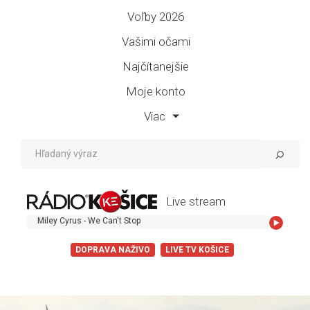
Voľby 2026
Vašimi očami
Najčítanejšie
Moje konto
Viac
Live stream
iley Cyrus - We Can't Stop
DOPRAVA NAŽIVO
LIVE TV KOŠICE