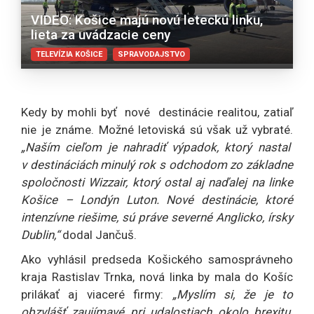
VIDEO: Košice majú novú leteckú linku,
lieta za uvádzacie ceny
TELEVÍZIA KOŠICE
SPRAVODAJSTVO
Kedy by mohli byť nové destinácie realitou, zatiaľ
nie je známe. Možné letoviská sú však už vybraté.
„Naším cieľom je nahradiť výpadok, ktorý nastal
v destináciách minulý rok s odchodom zo základne
spoločnosti Wizzair, ktorý ostal aj naďalej na linke
Košice – Londýn Luton. Nové destinácie, ktoré
intenzívne riešime, sú práve severné Anglicko, írsky
Dublin,“
dodal Jančuš.
Ako vyhlásil predseda Košického samosprávneho
kraja Rastislav Trnka, nová linka by mala do Košíc
prilákať aj viaceré firmy:
„Myslím si, že je to
obzvlášť zaujímavé pri udalostiach okolo brexitu.