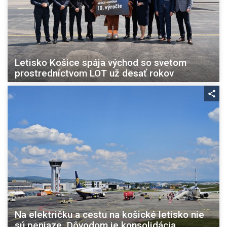
Letisko Košice spája východ so svetom
prostredníctvom LOT už desať rokov
Na električku a cestu na košické letisko nie
sú peniaze. Dôvodom je konsolidácia