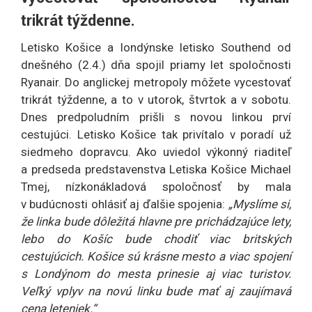
trikrát týždenne.
Letisko Košice a londýnske letisko Southend od
dnešného (2.4.) dňa spojil priamy let spoločnosti
Ryanair. Do anglickej metropoly môžete vycestovať
trikrát týždenne, a to v utorok, štvrtok a v sobotu.
Dnes predpoludním prišli s novou linkou prví
cestujúci. Letisko Košice tak privítalo v poradí už
siedmeho dopravcu. Ako uviedol výkonný riaditeľ
a predseda predstavenstva Letiska Košice Michael
Tmej, nízkonákladová spoločnosť by mala
v budúcnosti ohlásiť aj ďalšie spojenia:
„Myslíme si,
že linka bude dôležitá hlavne pre prichádzajúce lety,
lebo do Košíc bude chodiť viac britských
cestujúcich. Košice sú krásne mesto a viac spojení
s Londýnom do mesta prinesie aj viac turistov.
Veľký vplyv na novú linku bude mať aj zaujímavá
cena leteniek.“