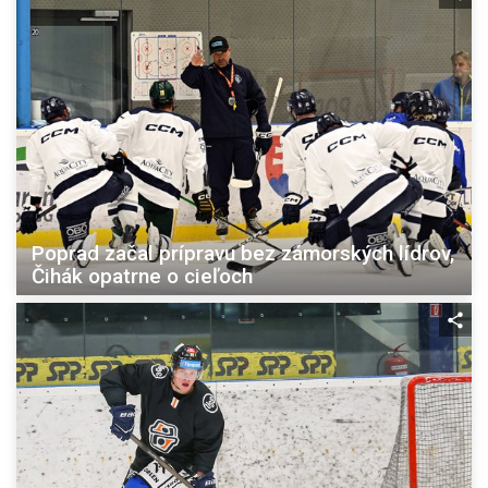
Poprad začal prípravu bez zámorských lídrov,
Čihák opatrne o cieľoch