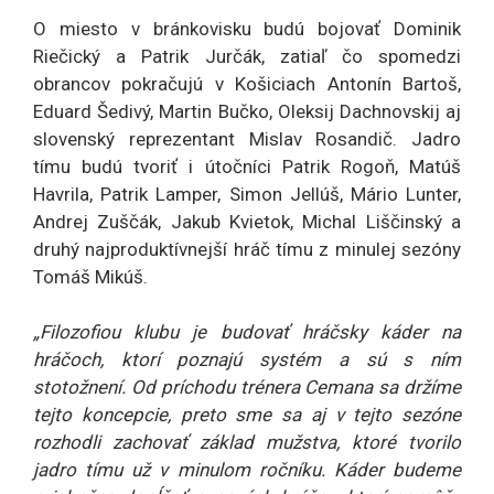
O miesto v bránkovisku budú bojovať Dominik
Riečický a Patrik Jurčák, zatiaľ čo spomedzi
obrancov pokračujú v Košiciach Antonín Bartoš,
Eduard Šedivý, Martin Bučko, Oleksij Dachnovskij aj
slovenský reprezentant Mislav Rosandič. Jadro
tímu budú tvoriť i útočníci Patrik Rogoň, Matúš
Havrila, Patrik Lamper, Simon Jellúš, Mário Lunter,
Andrej Zuščák, Jakub Kvietok, Michal Liščinský a
druhý najproduktívnejší hráč tímu z minulej sezóny
Tomáš Mikúš.
„Filozofiou klubu je budovať hráčsky káder na
hráčoch, ktorí poznajú systém a sú s ním
stotožnení. Od príchodu trénera Cemana sa držíme
tejto koncepcie, preto sme sa aj v tejto sezóne
rozhodli zachovať základ mužstva, ktoré tvorilo
jadro tímu už v minulom ročníku. Káder budeme