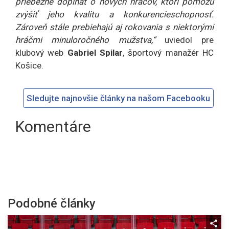
priebežne dopĺňať o nových hráčov, ktorí pomôžu
zvýšiť jeho kvalitu a konkurencieschopnosť.
Zároveň stále prebiehajú aj rokovania s niektorými
hráčmi minuloročného mužstva,“
uviedol pre
klubový web
Gabriel Spilar
, športový manažér HC
Košice.
Sledujte najnovšie články na našom Facebooku
Komentáre
Podobné články