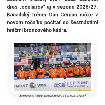
dres „oceliarov“ aj v sezóne 2026/27.
Kanadský tréner Dan Ceman môže v
novom ročníku počítať so šestnástimi
hráčmi bronzového kádra.
Košičania si udržali viaceré opory
/
PETER JESENSKÝ