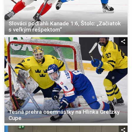
Slováci podľahli Kanade 1:6, Štolc: „Začiatok
s veľkým rešpektom“
Tesná prehra osemnástky na Hlinka Gretzky
Cupe