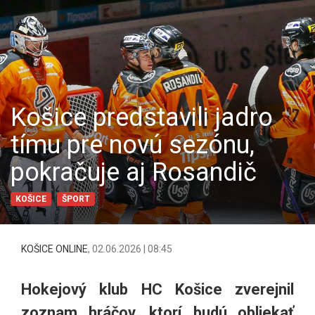
Košice predstavili jadro
tímu pre novú sezónu,
pokračuje aj Rosandič
KOŠICE
ŠPORT
KOŠICE ONLINE
,
02.06.2026 | 08:45
Hokejový klub HC Košice zverejnil
zoznam hráčov, ktorí budú obliekať