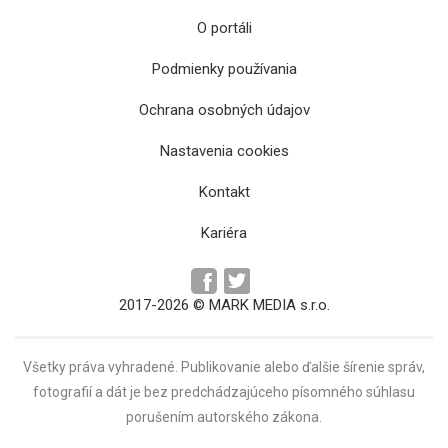
O portáli
Podmienky používania
Ochrana osobných údajov
Nastavenia cookies
Košičania nadeľovali, Prešovčania inkasovali
Kontakt
Kariéra
2017-2026 © MARK MEDIA s.r.o.
Všetky práva vyhradené. Publikovanie alebo ďalšie šírenie správ,
fotografií a dát je bez predchádzajúceho písomného súhlasu
porušením autorského zákona.
Ftorekov hetrik potiahol Podpor Pohyb k