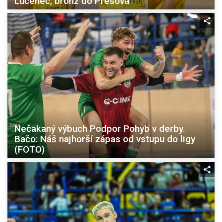
Lučenec, bronz do Prešova
Nečakaný výbuch Podpor Pohyb v derby.
Bačo: Náš najhorší zápas od vstupu do ligy
(FOTO)