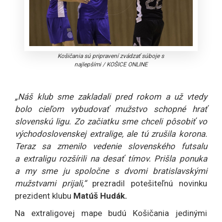
Košičania sú pripravení zvádzať súboje s
najlepšími
/
KOŠICE ONLINE
„Náš klub sme zakladali pred rokom a už vtedy
bolo cieľom vybudovať mužstvo schopné hrať
slovenskú ligu. Zo začiatku sme chceli pôsobiť vo
východoslovenskej extralige, ale tú zrušila korona.
Teraz sa zmenilo vedenie slovenského futsalu
a extraligu rozšírili na desať tímov. Prišla ponuka
a my sme ju spoločne s dvomi bratislavskými
mužstvami prijali,
“
prezradil potešiteľnú novinku
prezident klubu
Matúš Hudák.
Na extraligovej mape budú Košičania jedinými