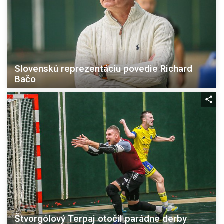
Slovenskú reprezentáciu povedie Richard
Bačo
Štvorgólový Terpaj otočil parádne derby