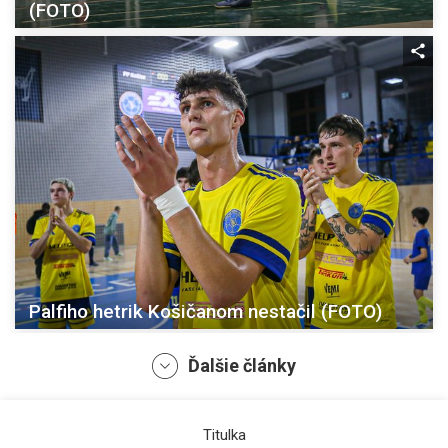
(FOTO)
Palfiho hetrik Košičanom nestačil (FOTO)
Ďalšie články
Titulka