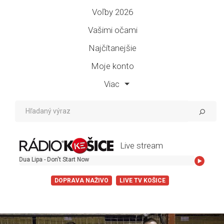
Voľby 2026
Vašimi očami
Najčítanejšie
Moje konto
Viac
Live stream
- Don't Start Now
DOPRAVA NAŽIVO
LIVE TV KOŠICE