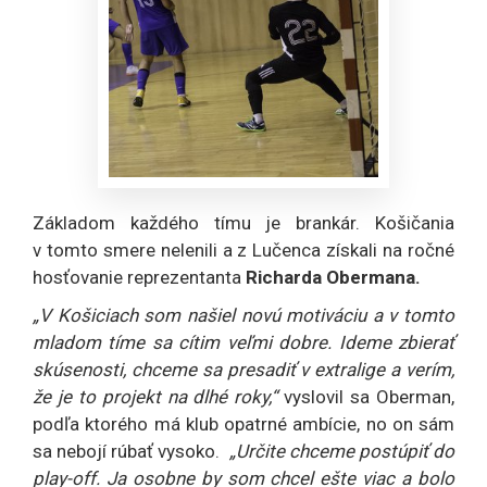
Základom každého tímu je brankár. Košičania
v tomto smere nelenili a z Lučenca získali na ročné
hosťovanie reprezentanta
Richarda Obermana.
„V Košiciach som našiel novú motiváciu a v tomto
mladom tíme sa cítim veľmi dobre. Ideme zbierať
skúsenosti, chceme sa presadiť v extralige a verím,
že je to projekt na dlhé roky,“
vyslovil sa Oberman,
podľa ktorého má klub opatrné ambície, no on sám
sa nebojí rúbať vysoko.
„Určite chceme postúpiť do
play-off. Ja osobne by som chcel ešte viac a bolo