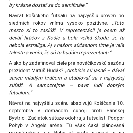
by krásne dostať sa do semifinále.“
Návrat košického futsalu na najvyššiu úroveň po
siedmich rokov vníma vysoko pozitívne. „
Toto
mesto si to zaslúži. V reprezentácii je osem až
deväť hráčov z Košíc a bola veľká škoda, že tu
nebola extraliga. Aj v našom súčasnom tíme je veľa
talentu a verím, že sú tu budúci reprezentanti.“
A ako by zadefinoval ciele pre nováčikovskú sezónu
prezident Matúš Hudák?
„Ambície sú jasné – dávať
šancu mladým hráčom a etablovať sa v najvyššej
súťaži. A samozrejme – baviť ľudí dobrým
futsalom.“
Návrat na najvyššiu scénu absolvujú Košičania 10.
septembra v domácom súboji proti Banskej
Bystrici. Začiatok súťaže odohrajú futsalisti Podpor
Pohyb v Angels aréne. Tú však čaká plánovaná
rekonštrukcia a v klube už preto pracujú aj na