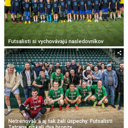
Futsalisti si vychovávajú nasledovníkov
Netrénovali a aj tak žali úspechy. Futsalisti
Tatrana získali dva bronzy