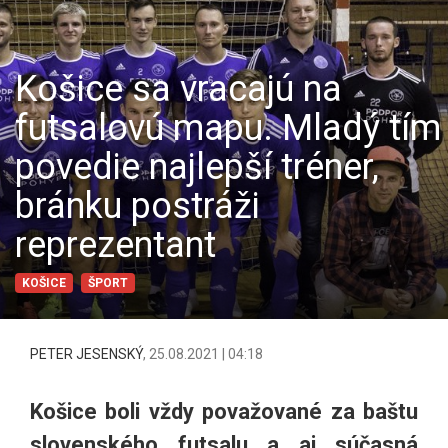
Košice sa vracajú na
futsalovú mapu. Mladý tím
povedie najlepší tréner,
bránku postráži
reprezentant
KOŠICE
ŠPORT
PETER JESENSKÝ
,
25.08.2021 | 04:18
Košice boli vždy považované za baštu
slovenského futsalu a aj súčasná