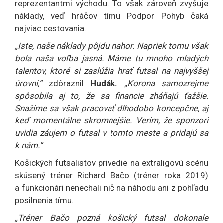
reprezentantmi východu. To však zároveň zvyšuje
náklady, veď hráčov tímu Podpor Pohyb čaká
najviac cestovania.
„Iste, naše náklady pôjdu nahor. Napriek tomu však
bola naša voľba jasná. Máme tu mnoho mladých
talentov, ktoré si zaslúžia hrať futsal na najvyššej
úrovni,“
zdôraznil
Hudák.
„
Korona samozrejme
spôsobila aj to, že sa financie zháňajú ťažšie.
Snažíme sa však pracovať dlhodobo koncepčne, aj
keď momentálne skromnejšie. Verím, že sponzori
uvidia záujem o futsal v tomto meste a pridajú sa
k nám.“
Košických futsalistov privedie na extraligovú scénu
skúsený tréner Richard Bačo (tréner roka 2019)
a funkcionári nenechali nič na náhodu ani z pohľadu
posilnenia tímu.
„Tréner Bačo pozná košický futsal dokonale