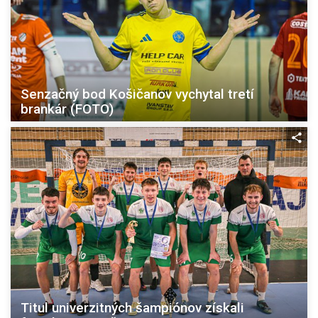
Senzačný bod Košičanov vychytal tretí
brankár (FOTO)
Titul univerzitných šampiónov získali