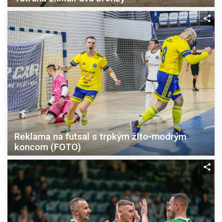
Reklama na futsal s trpkým žlto-modrým
koncom (FOTO)