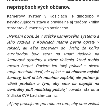
neprispôsobivých občanov.
Kamerový systém v Košiciach je dlhodobo v
nevyhovujúcom stave a pravidelne aj terčom kritiky
starostov či mestských poslancov.
„Nemám pocit, že v otázke kamerového systému a
jeho rozvoja v Košiciach máme pevne opraty v
rukách, ak ešte zoberiem do úvahy, že koľko
eurofondov bolo teraz na smart riešenia na
kamerové systémy a rôzne riešenia, ktoré mohlo
mesto čerpať. Poviem len taký príklad – nielen
moja mestská časť, ale aj iné –
ak chceme nejaké
kamery, buď si ich musíme zaplatiť, ale potom je
väčší problém s tým, aby sme sa napojili na
centrálny pult mestskej polície,
“
povedal starosta
Sídliska KVP Ladislav Lörinc.
„Aj my pracujeme pol roka na tom, aby sme získali