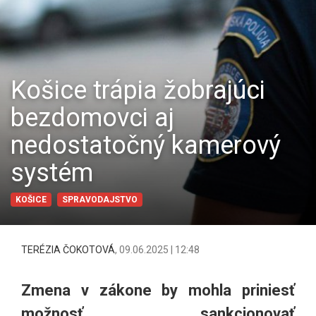
Košice trápia žobrajúci
bezdomovci aj
nedostatočný kamerový
systém
KOŠICE
SPRAVODAJSTVO
TERÉZIA ČOKOTOVÁ
,
09.06.2025 | 12:48
Zmena v zákone by mohla priniesť
možnosť sankcionovať