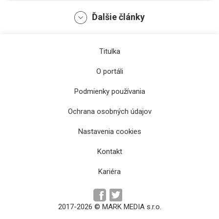
Ďalšie články
Titulka
O portáli
Podmienky používania
Ochrana osobných údajov
Mestské časti sa nevedia napojiť na
kamerový systém, situáciu môže vyriešiť
Nastavenia cookies
zvýšený rozpočet
Kontakt
Kariéra
2017-2026 © MARK MEDIA s.r.o.