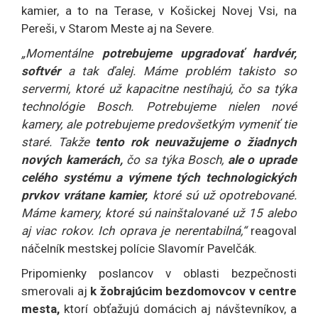
kamier, a to na Terase, v Košickej Novej Vsi, na
Pereši, v Starom Meste aj na Severe.
„Momentálne
potrebujeme upgradovať hardvér,
softvér
a tak ďalej. Máme problém takisto so
servermi, ktoré už kapacitne nestíhajú, čo sa týka
technológie Bosch. Potrebujeme nielen nové
kamery, ale potrebujeme predovšetkým vymeniť tie
staré. Takže
tento rok neuvažujeme o žiadnych
nových kamerách,
čo sa týka Bosch,
ale o uprade
celého systému a výmene tých technologických
prvkov vrátane kamier,
ktoré sú už opotrebované.
Máme kamery, ktoré sú nainštalované už 15 alebo
aj viac rokov. Ich oprava je nerentabilná,“
reagoval
náčelník mestskej polície Slavomír Pavelčák.
Pripomienky poslancov v oblasti bezpečnosti
smerovali aj
k žobrajúcim bezdomovcov v centre
mesta,
ktorí obťažujú domácich aj návštevníkov, a