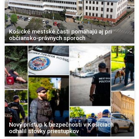
Košické mestské časti pomáhajú aj pri
občiansko-právnych sporoch
Nový prístup k bezpečnosti v Košiciach
odhalil stovky priestupkov