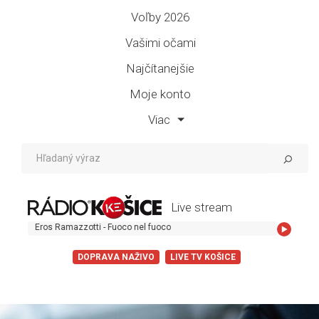
Voľby 2026
Vašimi očami
Najčítanejšie
Moje konto
Viac
Live stream
Eros Ramazzotti - Fuoco nel fuoco
DOPRAVA NAŽIVO
LIVE TV KOŠICE