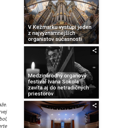
V Kežmarku vystúpi jeden
z najvýznamnejších
organistov súčasnosti
Medzinárodný organový
festival Ivana Sokola
zavíta aj do netradičných
priestorov
aže.
vej
bol,
rte