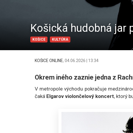
Košická hudobná jar p
KOŠICE
KULTÚRA
KOŠICE ONLINE
,
04.06.2026 | 13:34
Okrem iného zaznie jedna z Rac
V metropole východu pokračuje medzináro
čaká
Elgarov violončelový koncert
, ktorý 