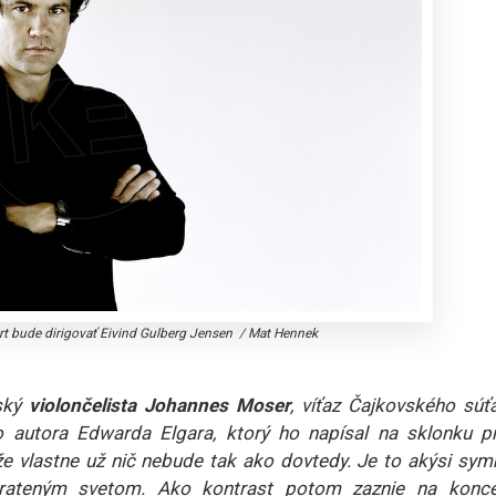
rt bude dirigovať Eivind Gulberg Jensen
/
Mat Hennek
ský
violončelista Johannes Moser
, víťaz Čajkovského súť
o autora Edwarda Elgara, ktorý ho napísal na sklonku pr
že vlastne už nič nebude tak ako dovtedy. Je to akýsi sym
rateným svetom. Ako kontrast potom zaznie na konce