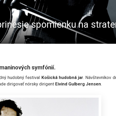
rinesie spomienku na strate
hmaninových symfónií.
dný hudobný festival
Košická hudobná jar
. Návštevníkov d
bude dirigovať nórsky dirigent
Eivind Gulberg Jensen
.