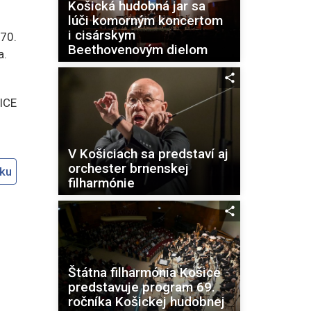
Košická hudobná jar sa
lúči komorným koncertom
i cisárskym
70.
Beethovenovým dielom
a.
ICE
V Košiciach sa predstaví aj
orchester brnenskej
oku
filharmónie
Štátna filharmónia Košice
predstavuje program 69.
ročníka Košickej hudobnej