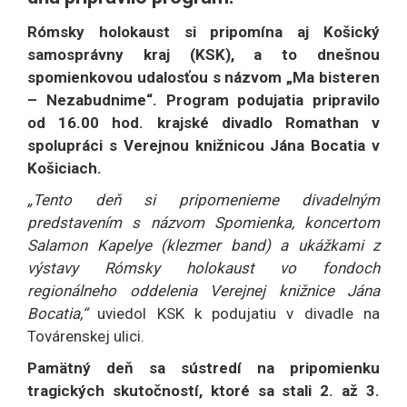
Rómsky holokaust si pripomína aj Košický
samosprávny kraj (KSK), a to dnešnou
spomienkovou udalosťou s názvom „Ma bisteren
– Nezabudnime“.
Program podujatia pripravilo
od 16.00 hod. krajské divadlo Romathan v
spolupráci s Verejnou knižnicou Jána Bocatia v
Košiciach.
„Tento deň si pripomenieme divadelným
predstavením s názvom Spomienka, koncertom
Salamon Kapelye (klezmer band) a ukážkami z
výstavy Rómsky holokaust vo fondoch
regionálneho oddelenia Verejnej knižnice Jána
Bocatia,“
uviedol KSK k podujatiu v divadle na
Továrenskej ulici.
Pamätný deň sa sústredí na pripomienku
tragických skutočností, ktoré sa stali 2. až 3.