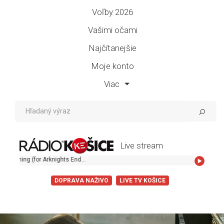
Voľby 2026
Vašimi očami
Najčítanejšie
Moje konto
Viac
Live stream
OneRepublic - Give Me Something (for Arknights Endfield)
DOPRAVA NAŽIVO
LIVE TV KOŠICE