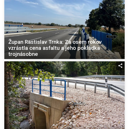
Župan Rastislav Trnka: Za osem rokov
vzrástla cena asfaltu a jeho pokládka
trojnásobne