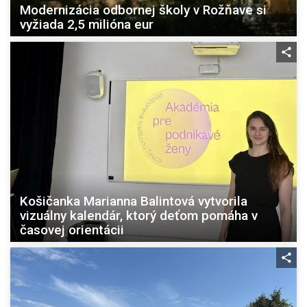
Modernizácia odbornej školy v Rožňave si
vyžiada 2,5 milióna eur
Košičanka Marianna Balintová vytvorila
vizuálny kalendár, ktorý deťom pomáha v
časovej orientácii