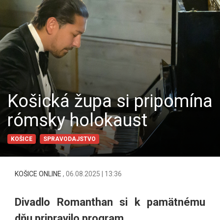
Košická župa si pripomína
rómsky holokaust
KOŠICE
SPRAVODAJSTVO
KOŠICE ONLINE
,
06.08.2025 | 13:36
Divadlo Romanthan si k pamätnému
dňu pripravilo program.