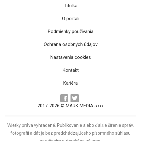
Titulka
O portáli
Podmienky používania
Ochrana osobných údajov
V Ortodoxnej synagóge v Prešove sa v lete
odohrá séria koncertov i divadelné
Nastavenia cookies
predstavenie
Kontakt
Kariéra
2017-2026 © MARK MEDIA s.r.o.
Všetky práva vyhradené. Publikovanie alebo ďalšie šírenie správ,
fotografií a dát je bez predchádzajúceho písomného súhlasu
porušením autorského zákona.