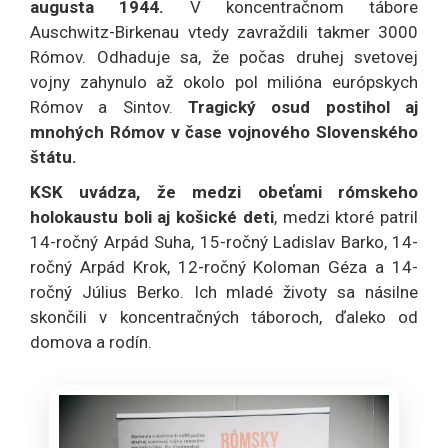
augusta 1944.
V koncentračnom tábore
Auschwitz-Birkenau vtedy zavraždili takmer 3000
Rómov. Odhaduje sa, že počas druhej svetovej
vojny zahynulo až okolo pol milióna európskych
Rómov a Sintov.
Tragický osud postihol aj
mnohých Rómov v čase vojnového Slovenského
štátu.
KSK uvádza, že medzi obeťami rómskeho
holokaustu boli aj košické deti
, medzi ktoré patril
14-ročný Arpád Suha, 15-ročný Ladislav Barko, 14-
ročný Arpád Krok, 12-ročný Koloman Géza a 14-
ročný Július Berko. Ich mladé životy sa násilne
skončili v koncentračných táboroch, ďaleko od
domova a rodín.