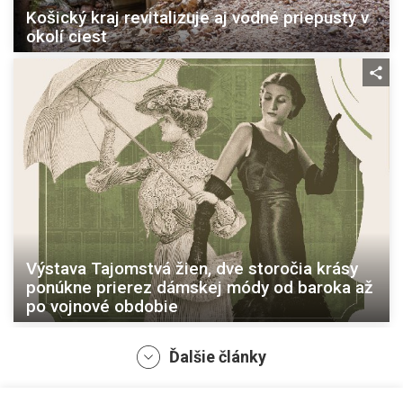
Košický kraj revitalizuje aj vodné priepusty v
okolí ciest
Výstava Tajomstvá žien, dve storočia krásy
ponúkne prierez dámskej módy od baroka až
po vojnové obdobie
Ďalšie články