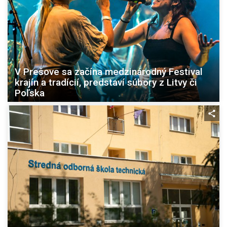
V Prešove sa začína medzinárodný Festival
krajín a tradícií, predstaví súbory z Litvy či
Poľska