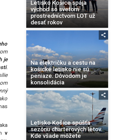
Letisko Košice spája
východ so svetom
prostredníctvom LOT už
desať rokov
eho
azom
h je
Na električku a cestu na
sti
.
košické letisko nie sú
lie
peniaze. Dôvodom je
konsolidácia
nom
mný
ako
mas
Letisko Košice spúšťa
ďaka
sezónu charterových letov.
om
v
Kde všade môžete