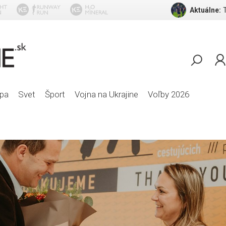
Aktuálne:
Michael Ja
pa
Svet
Šport
Vojna na Ukrajine
Voľby 2026