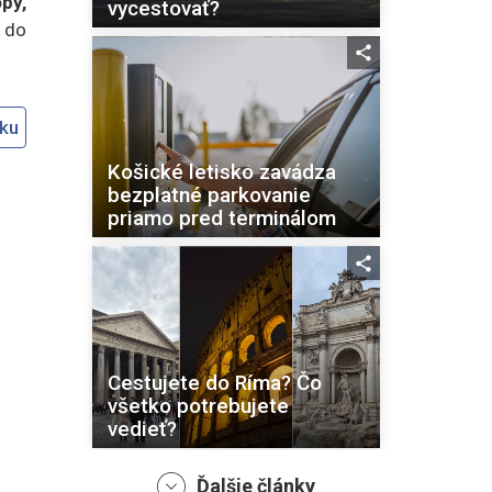
py,
vycestovať?
c do
oku
Košické letisko zavádza
bezplatné parkovanie
priamo pred terminálom
Cestujete do Ríma? Čo
všetko potrebujete
vedieť?
Ďalšie články