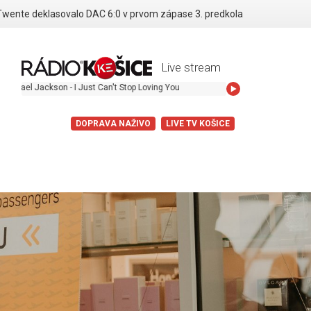
Twente deklasovalo DAC 6:0 v prvom zápase 3. predkola
Live stream
ckson - I Just Can't Stop Loving You
DOPRAVA NAŽIVO
LIVE TV KOŠICE