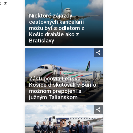
k z
Niektoré zájazdy
cestovných kancelárií
môžu byť s odletom z
Košíc drahšie ako z
Bratislavy
Zástupcovia Letiska
Košice diskutovali v Bari o
možnom prepojení s
južným Talianskom