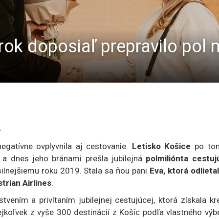
rok doposiaľ prepravilo pol 
.
gatívne ovplyvnila aj cestovanie.
Letisko Košice
po to
a dnes jeho bránami prešla jubilejná
polmiliónta cestuj
jsilnejšiemu roku 2019. Stala sa ňou pani
Eva, ktorá odlieta
rian Airlines
.
tvením a privítaním jubilejnej cestujúcej, ktorá získala kr
jkoľvek z vyše 300 destinácií z Košíc podľa vlastného výb