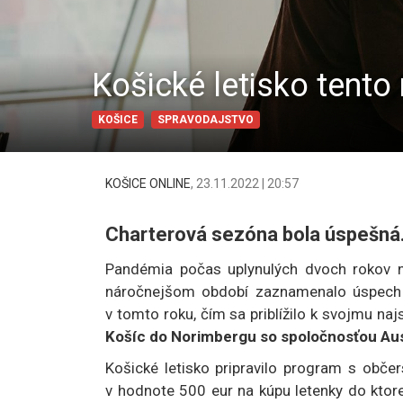
Košické letisko tento 
KOŠICE
SPRAVODAJSTVO
KOŠICE ONLINE
,
23.11.2022 | 20:57
Charterová sezóna bola úspešná
Pandémia počas uplynulých dvoch rokov ne
náročnejšom období zaznamenalo úspech 
v tomto roku, čím sa priblížilo k svojmu na
Košíc do Norimbergu so spoločnosťou Aust
Košické letisko pripravilo program s občers
v hodnote 500 eur na kúpu letenky do ktore