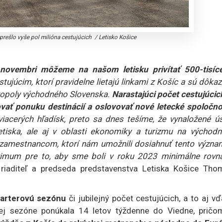
 prešlo vyše pol milióna cestujúcich
/
Letisko Košice
novembri môžeme na našom letisku privítať 500-tisíc
tujúcim, ktorí pravidelne lietajú linkami z Košíc a sú dôk
ropoly východného Slovenska.
Narastajúci počet cestujúcic
ovať ponuku destinácií a oslovovať nové letecké spoločno
iacerých hľadísk, preto sa dnes tešíme, že vynaložené úsi
letiska, ale aj v oblasti ekonomiky a turizmu na východ
zamestnancom, ktorí nám umožnili dosiahnuť tento význa
aximum pre to, aby sme boli v roku 2023 minimálne rovn
riaditeľ a predseda predstavenstva Letiska Košice Tho
harterovú sezónu
či jubilejný počet cestujúcich, a to aj v
etnej sezóne ponúkala 14 letov týždenne do Viedne, prič