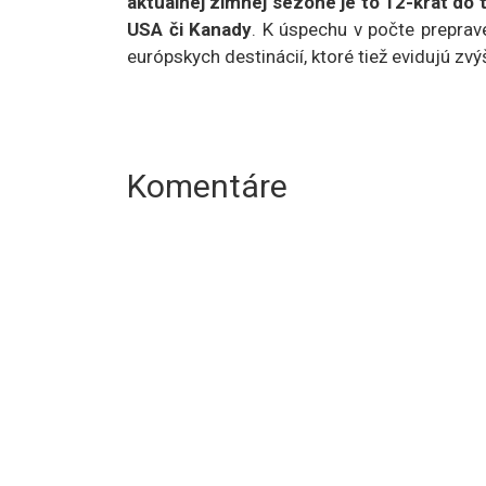
aktuálnej zimnej sezóne je to 12-krát do
USA či Kanady
. K úspechu v počte preprave
európskych destinácií, ktoré tiež evidujú zv
Komentáre