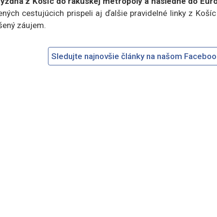
 týždňa z Košíc do rakúskej metropoly a následne do Euró
ných cestujúcich prispeli aj ďalšie pravidelné linky z Koší
ýšený záujem.
Sledujte najnovšie články na našom Facebo