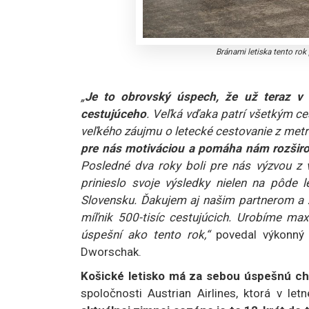
Bránami letiska tento rok
„
Je to obrovský úspech, že už teraz v 
cestujúceho
. Veľká vďaka patrí všetkým ces
veľkého záujmu o letecké cestovanie z met
pre nás motiváciou a pomáha nám
rozšir
Posledné dva roky boli pre nás výzvou z v
prinieslo svoje výsledky nielen na pôde 
Slovensku. Ďakujem aj našim partnerom a 
míľnik 500-tisíc cestujúcich. Urobíme m
úspešní ako tento rok,“
povedal výkonný 
Dworschak.
Košické letisko má za sebou úspešnú c
spoločnosti Austrian Airlines, ktorá v l