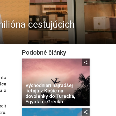
milióna cestujúcich
Podobné články
mto
úca
Východniari najradšej
lietajú z Košíc na
la z
dovolenky do Turecka,
Egypta či Grécka
edit
eru.