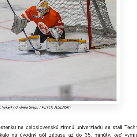
z hokejky Ondreja Gregu
/
PETER JESENSKÝ
stenku na celoslovenskú zimnú univerziádu sa stali Techni
čakalo na úvodný gól zápasu až do 35. minúty, keď vymie