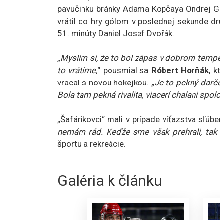
pavučinku bránky Adama Kopčaya Ondrej Gre
vrátil do hry gólom v poslednej sekunde dr
51. minúty Daniel Josef Dvořák.
„
Myslím si, že to bol zápas v dobrom tempe a
to vrátime,
“ pousmial sa
Róbert Horňák
, 
vracal s novou hokejkou.
„Je to pekný darče
Bola tam pekná rivalita, viacerí chalani spolo
„Šafárikovci“ mali v prípade víťazstva sľúb
nemám rád. Keďže sme však prehrali, ta
športu a rekreácie.
Galéria k článku