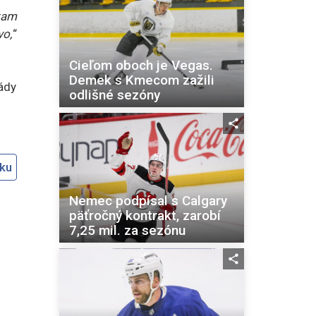
tam
vo,
“
Cieľom oboch je Vegas.
Demek s Kmecom zažili
ády
odlišné sezóny
oku
Nemec podpísal s Calgary
päťročný kontrakt, zarobí
7,25 mil. za sezónu