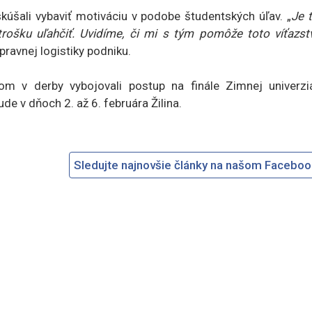
 skúšali vybaviť motiváciu v podobe študentských úľav. „
Je 
rošku uľahčiť. Uvidíme, či mi s tým pomôže toto víťazst
pravnej logistiky podniku.
tvom v derby vybojovali postup na finále Zimnej univerzi
de v dňoch 2. až 6. februára Žilina.
Sledujte najnovšie články na našom Facebo