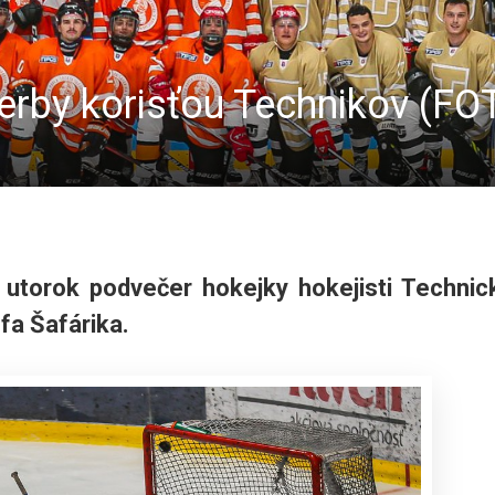
erby korisťou Technikov (FO
v utorok podvečer hokejky hokejisti Technic
efa Šafárika.