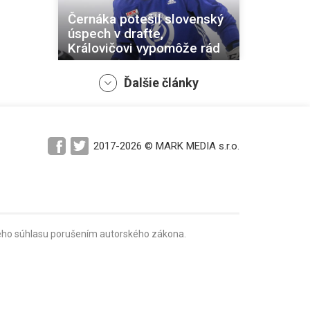
Černáka potešil slovenský
úspech v drafte,
Královičovi vypomôže rád
Ďalšie články
2017-2026 © MARK MEDIA s.r.o.
Návrat po sedemnástich
rokoch. Jurčo: Očakávania
sú veľké
mného súhlasu porušením autorského zákona.
Demek podpísal novú