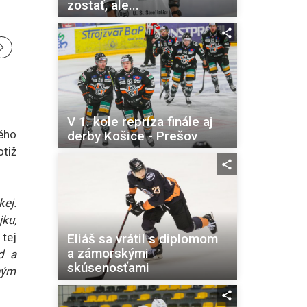
zostať, ale...
V 1. kole repríza finále aj
ého
derby Košice - Prešov
otiž
kej.
ku,
tej
Eliáš sa vrátil s diplomom
a zámorskými
d a
skúsenosťami
ným