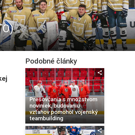
TO)
Podobné články
kej
Prešovčania s množstvom
noviniek, budovaniu
vzťahov pomohol vojenský
teambuilding