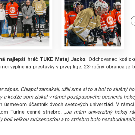
má najlepší hráč TUKE Matej Jacko
. Odchovanec košick
mci vyplnenia prestávky v prvej lige. 23-ročný obranca je t
r zápas. Chlapci zamakali, užili sme si to a bol to slušný ho
y a keďže som získal v rámci pozápasového ocenenia hokej
ým úsmevom účastník dvoch svetových univerziád. V rámci 
skom Turíne cenné striebro.
„Ja mám univerzitný hokej rá
y boli veľkou skúsenosťou a to striebro bolo nezabudnuteľ