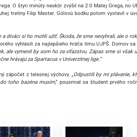
ga. O štyri minúty neskôr zvýšil na 2:0 Matej Grega, no U
uhej tretiny Filip Mester. Gólovú bodku potom vystavil v ú
 diváci si ho mohli užiť. Škoda, že sme nevyhrali, ale o ro
ktorého vyhlásili za najlepšieho hráča tímu UJPŠ. Domov sa
k, ale vymenil by som ho za víťazstvu. Zápas sme si však už
čne hrávajú za Spartacus v Univerzitnej lige.“
ený zápočet z telesnej výchovy.
„Odpustili by mi plávanie, k
k do toho bazéna musím
,“ pousmial sa študent prvého ročn