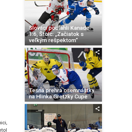
Slováci podľahli Kanade
1:6, Štolc: „Začiatok s
veľkým rešpektom“
Tesná prehra osemnástky
na Hlinka Gretzky Cupe
ci,
tol