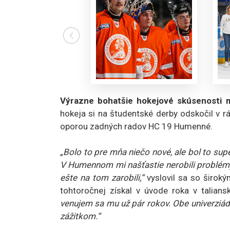
Výrazne bohatšie hokejové skúsenosti 
hokeja si na študentské derby odskočil v rá
oporou zadných radov HC 19 Humenné.
„Bolo to pre mňa niečo nové, ale bol to supe
V Humennom mi našťastie nerobili problém
ešte na tom zarobili,“
vyslovil sa so širok
tohtoročnej získal v úvode roka v talian
venujem sa mu už pár rokov. Obe univerziád
zážitkom.“