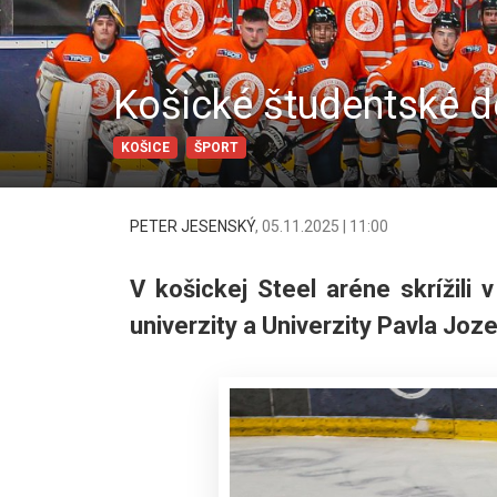
Košické študentské d
KOŠICE
ŠPORT
PETER JESENSKÝ
,
05.11.2025 | 11:00
V košickej Steel aréne skrížili 
univerzity a Univerzity Pavla Joz