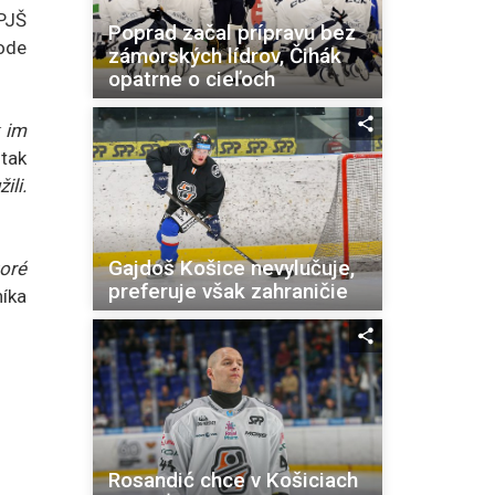
PJŠ
Poprad začal prípravu bez
vode
zámorských lídrov, Čihák
opatrne o cieľoch
k im
 tak
ili.
Gajdoš Košice nevylučuje,
toré
preferuje však zahraničie
íka
Rosandić chce v Košiciach