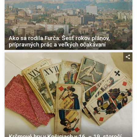
Ako sa rodila Furča: Šesť rokov plánov,
prípravných prác a veľkých očakávaní
Krčmové hry v Košiciach v 16. – 19. storočí