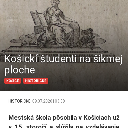
Košickí študenti na šikmej
ploche
KOŠICE
HISTORICKE
HISTORICKE
,
09.07.2026 | 03:38
Mestská škola pôsobila v Košiciach už
v 15. storočí a slúžila na vzdelávanie