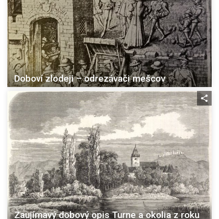
Doboví zlodeji – odrezávači mešcov
Zaujímavý dobový opis Turne a okolia z roku