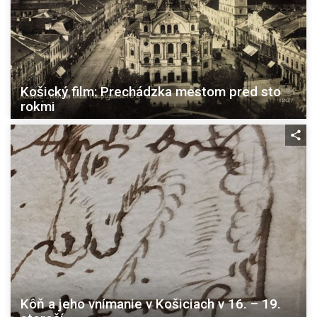
Košický film: Prechádzka mestom pred sto
rokmi
Kôň a jeho vnímanie v Košiciach v 16. – 19.