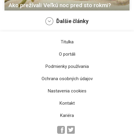
Ako prežívali Veľkú noc pred sto rokmi?
Ďalšie články
Titulka
O portáli
Podmienky používania
Ochrana osobných údajov
Ako videl Košice francúzsky vedec na
Nastavenia cookies
začiatku 19. storočia
Kontakt
Kariéra