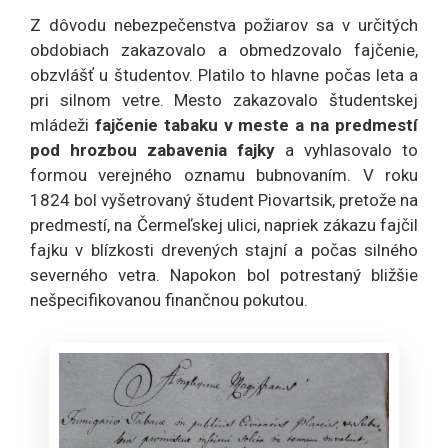
Z dôvodu nebezpečenstva požiarov sa v určitých
obdobiach zakazovalo a obmedzovalo fajčenie,
obzvlášť u študentov. Platilo to hlavne počas leta a
pri silnom vetre. Mesto zakazovalo študentskej
mládeži
fajčenie tabaku v meste a na predmestí
pod hrozbou zabavenia fajky
a vyhlasovalo to
formou verejného oznamu bubnovaním. V roku
1824 bol vyšetrovaný študent Piovartsik, pretože na
predmestí, na Čermeľskej ulici, napriek zákazu fajčil
fajku v blízkosti drevených stajní a počas silného
severného vetra. Napokon bol potrestaný bližšie
nešpecifikovanou finančnou pokutou.