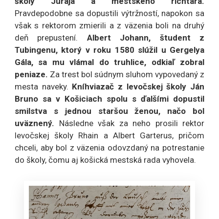
školy Juraja a mestského richtára.
Pravdepodobne sa dopustili výtržností, napokon sa
však s rektorom zmierili a z väzenia boli na druhý
deň prepustení.
Albert Johann, študent z
Tubingenu, ktorý v roku 1580 slúžil u Gergelya
Gála, sa mu vlámal do truhlice, odkiaľ zobral
peniaze.
Za trest bol súdnym sluhom vypovedaný z
mesta naveky.
Kníhviazač z levočskej školy Ján
Bruno sa v Košiciach spolu s ďalšími dopustil
smilstva s jednou staršou ženou, načo bol
uväznený.
Následne však za neho prosili rektor
levočskej školy Rhain a Albert Garterus, pričom
chceli, aby bol z väzenia odovzdaný na potrestanie
do školy, čomu aj košická mestská rada vyhovela.