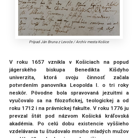
Prípad Ján Bruna z Levoče
/
Archív mesta Košice
V roku 1657 vznikla v Košiciach na popud
jágerského biskupa Benedikta Kišdyho
univerzita, ktorá svoju činnosť začala
potvrdením panovníka Leopolda I. o tri roky
neskôr. Pôvodne bola spravovaná jezuitmi a
vyučovalo sa na filozofickej, teologickej a od
roku 1712 i na právnickej fakulte. V roku 1776 ju
prevzal štát pod názvom Košická kráľovská
akadémia. Po celú dobu existencie vyššieho
vzdelávania tu študovalo mnoho mladých mužov