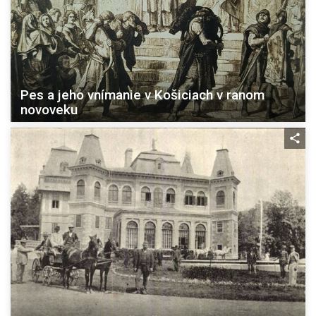
Pes a jeho vnímanie v Košiciach v ranom
novoveku