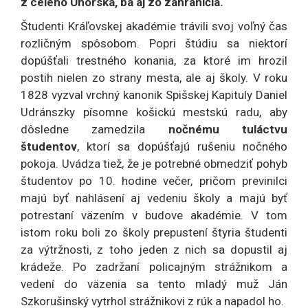
z celého Uhorska, ba aj zo zahraničia.
Študenti Kráľovskej akadémie trávili svoj voľný čas
rozličným spôsobom. Popri štúdiu sa niektorí
dopúšťali trestného konania, za ktoré im hrozil
postih nielen zo strany mesta, ale aj školy. V roku
1828 vyzval vrchný kanonik Spišskej Kapituly Daniel
Udránszky písomne košickú mestskú radu, aby
dôsledne zamedzila
nočnému tuláctvu
študentov
, ktorí sa dopúšťajú rušeniu nočného
pokoja. Uvádza tiež, že je potrebné obmedziť pohyb
študentov po 10. hodine večer, pričom previnilci
majú byť nahlásení aj vedeniu školy a majú byť
potrestaní väzením v budove akadémie. V tom
istom roku boli zo školy prepustení štyria študenti
za výtržnosti, z toho jeden z nich sa dopustil aj
krádeže. Po zadržaní policajným strážnikom a
vedení do väzenia sa tento mladý muž Ján
Szkorušinský vytrhol strážnikovi z rúk a napadol ho.