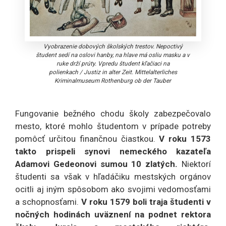
Vyobrazenie dobových školských trestov. Nepoctivý
študent sedí na oslovi hanby, na hlave má osliu masku a v
ruke drží prúty. Vpredu študent kľačiaci na
polienkach
/
Justiz in alter Zeit. Mittelalterliches
Kriminalmuseum Rothenburg ob der Tauber
Fungovanie bežného chodu školy zabezpečovalo
mesto, ktoré mohlo študentom v prípade potreby
pomôcť určitou finančnou čiastkou.
V roku 1573
takto prispeli synovi nemeckého kazateľa
Adamovi Gedeonovi sumou 10 zlatých.
Niektorí
študenti sa však v hľadáčiku mestských orgánov
ocitli aj iným spôsobom ako svojimi vedomosťami
a schopnosťami.
V roku 1579 boli traja študenti v
nočných hodinách uväznení na podnet rektora