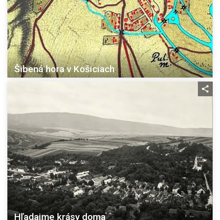
Šibená hora v Košiciach
Hľadajme krásy doma