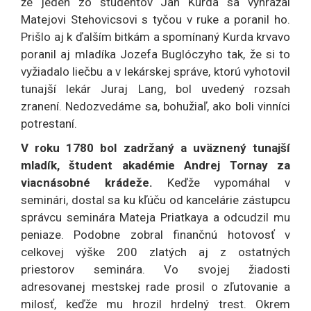
že jeden zo študentov Ján Kurda sa vyhrážal
Matejovi Stehovicsovi s tyčou v ruke a poranil ho.
Prišlo aj k ďalším bitkám a spomínaný Kurda krvavo
poranil aj mladíka Jozefa Buglóczyho tak, že si to
vyžiadalo liečbu a v lekárskej správe, ktorú vyhotovil
tunajší lekár Juraj Lang, bol uvedený rozsah
zranení. Nedozvedáme sa, bohužiaľ, ako boli vinníci
potrestaní.
V roku 1780 bol zadržaný a uväznený tunajší
mladík, študent akadémie Andrej Tornay za
viacnásobné krádeže.
Keďže vypomáhal v
seminári, dostal sa ku kľúču od kancelárie zástupcu
správcu seminára Mateja Priatkaya a odcudzil mu
peniaze. Podobne zobral finančnú hotovosť v
celkovej výške 200 zlatých aj z ostatných
priestorov seminára. Vo svojej žiadosti
adresovanej mestskej rade prosil o zľutovanie a
milosť, keďže mu hrozil hrdelný trest. Okrem