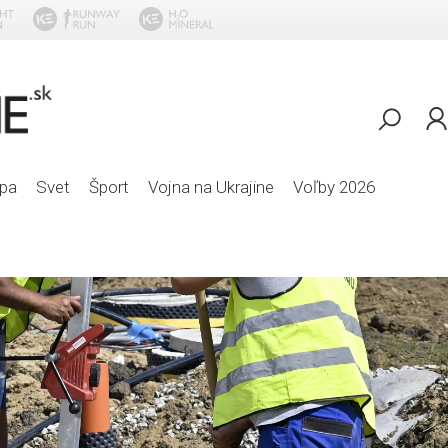
pa
Svet
Šport
Vojna na Ukrajine
Voľby 2026