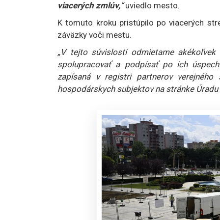
viacerých zmlúv,
“
uviedlo mesto.
K tomuto kroku pristúpilo po viacerých str
záväzky voči mestu.
„V tejto súvislosti odmietame akékoľve
spolupracovať a podpísať po ich úspech
zapísaná v registri partnerov verejnéh
hospodárskych subjektov na stránke Úradu p