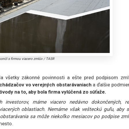
ončí s firmou viacero zmlúv
/
TASR
ila všetky zákonné povinnosti a ešte pred podpisom zml
uchádzačov vo verejných obstarávaniach
a ďalšie podmien
ôvody na to, aby bola firma vylúčená zo súťaže.
h investorov, máme viacero nedávno dokončených, re
viacerých oblastiach. Nemáme však vešteckú guľu, aby 
ho obstarávania sa môže niekoľko mesiacov po podpise zml
mesto.