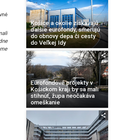
uvné
Košice a okolie získavajú
ďalšie eurofondy, smerujú
ali
do obnovy depa či cesty
dne
do Veľkej Idy
ame
Eurofondové projekty v
Košickom kraji by sa mali
stihnúť, župa neočakáva
omeškanie