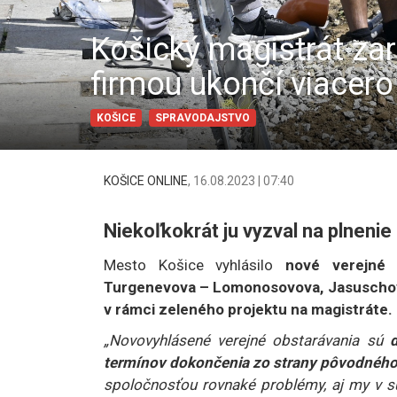
Košický magistrát zar
firmou ukončí viacer
KOŠICE
SPRAVODAJSTVO
KOŠICE ONLINE
,
16.08.2023 | 07:40
Niekoľkokrát ju vyzval na plnenie
Mesto Košice vyhlásilo
nové verejné 
Turgenevova – Lomonosovova, Jasuschov
v rámci zeleného projektu na magistráte.
„Novovyhlásené verejné obstarávania sú
termínov dokončenia zo strany pôvodného 
spoločnosťou rovnaké problémy, aj my v 