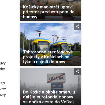
Košický magistrát upraví
priestor pred vstupom do
budovy
Tohtoročné eurofondové
projekty v Košiciach sa
týkajú najmä dopravy
uvy
ky.
sp.
sme
Do Košíc a okolia smerujú
uvy
ďalšie eurofondy, obnovy
sa dočká cesta do Veľkej