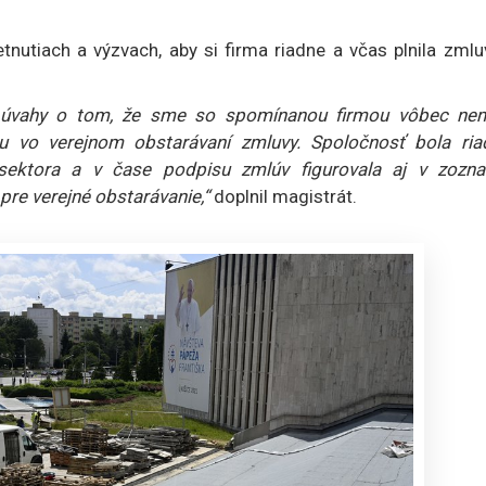
etnutiach a výzvach, aby si firma riadne a včas plnila zml
k úvahy o tom, že sme so spomínanou firmou vôbec nem
u vo verejnom obstarávaní zmluvy. Spoločnosť bola ria
o sektora a v čase podpisu zmlúv figurovala aj v zozn
re verejné obstarávanie,“
doplnil magistrát.