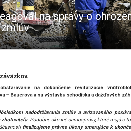
eagoval na správy o ohrozen
o zmlúv
 záväzkov.
obstarávanie na dokončenie revitalizácie vnútroblo
a – Bauerova a na výstavbu schodiska a dažďových záh
dôsledkom nedodržiavania zmlúv a avizovaného posúva
zhotoviteľa.
Podobne ako iné samosprávy, ktoré majú s to
súčasnosti
finalizujeme právne úkony smerujúce k ukonče