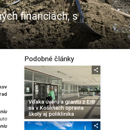
ých financiách, s
Podobné články
kov
rad
Vďaka úveru a grantu z EIB
sa v Košiciach opravia
niu
školy aj poliklinika
uto
niu