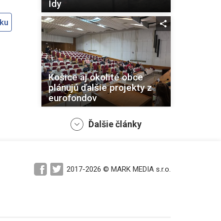
Idy
oku
Košice aj okolité obce
plánujú ďalšie projekty z
eurofondov
Ďalšie články
Košický magistrát
2017-2026 © MARK MEDIA s.r.o.
pokračuje vo
vysporiadavaní pozemkov
v zoologickej záhrade