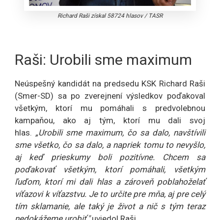
Richard Raši získal 58724 hlasov
/
TASR
Raši: Urobili sme maximum
Neúspešný kandidát na predsedu KSK Richard Raši
(Smer-SD) sa po zverejnení výsledkov poďakoval
všetkým, ktorí mu pomáhali s predvolebnou
kampaňou, ako aj tým, ktorí mu dali svoj
hlas.
„Urobili sme maximum, čo sa dalo, navštívili
sme všetko, čo sa dalo, a napriek tomu to nevyšlo,
aj keď prieskumy boli pozitívne. Chcem sa
poďakovať všetkým, ktorí pomáhali, všetkým
ľuďom, ktorí mi dali hlas a zároveň poblahoželať
víťazovi k víťazstvu. Je to určite pre mňa, aj pre celý
tím sklamanie, ale taký je život a nič s tým teraz
nedokážeme urobiť,"
uviedol Raši.