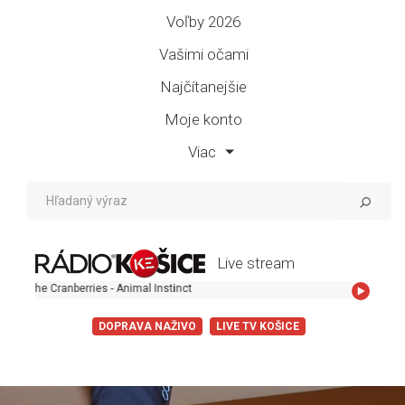
Voľby 2026
Vašimi očami
Najčítanejšie
Moje konto
Viac
Live stream
 Cranberries - Animal Instinct
DOPRAVA NAŽIVO
LIVE TV KOŠICE