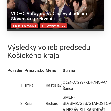
VIDEO: Voľby do VÚC na východnom
Slovensku prekvapili
TELEVÍZIA KOŠICE
SPRAVODAJSTVO
Výsledky volieb predsedu
Košického kraja
Poradie
Priezvisko
Meno
Strana
OĽaNO/SaS/KDH/NOVA/
1.
Trnka
Rastislav
Šanca
SMER-
2.
Raši
Richard
SD/SMK/SZS/STAROSTOV
A NEZÁVISLÍ KANDIDÁTI