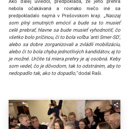
Ako ďalej uviedol, predpokladá, že jeho prehra
nebola očakávaná a rovnako niečo iné sa
predpokladalo najmä v Prešovskom kraji.
„Naozaj
som plný smutných emócií a bude sa to musieť
celé prebrať, hlavne sa bude musieť vyhodnotiť, čo
všetko bolo príčinou, či to bola voľba 'anti Smer-SD',
alebo sa dobre zorganizovali a zvládli mobilizáciu,
alebo či to bola chyba jednotlivých kandidátov, aj to
je možné. Určite tá miera prehry je aj osobná. Keby
som vedel, čo je dôvodom, tak to odstránim, aby to
nedopadlo tak, ako to dopadlo,"
dodal Raši.