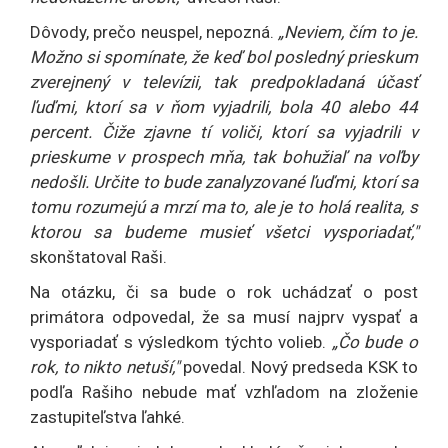
Dôvody, prečo neuspel, nepozná.
„Neviem, čím to je.
Možno si spomínate, že keď bol posledný prieskum
zverejnený v televízii, tak predpokladaná účasť
ľuďmi, ktorí sa v ňom vyjadrili, bola 40 alebo 44
percent. Čiže zjavne tí voliči, ktorí sa vyjadrili v
prieskume v prospech mňa, tak bohužiaľ na voľby
nedošli. Určite to bude zanalyzované ľuďmi, ktorí sa
tomu rozumejú a mrzí ma to, ale je to holá realita, s
ktorou sa budeme musieť všetci vysporiadať,"
skonštatoval Raši.
Na otázku, či sa bude o rok uchádzať o post
primátora odpovedal, že sa musí najprv vyspať a
vysporiadať s výsledkom týchto volieb.
„Čo bude o
rok, to nikto netuší,"
povedal. Nový predseda KSK to
podľa Rašiho nebude mať vzhľadom na zloženie
zastupiteľstva ľahké.