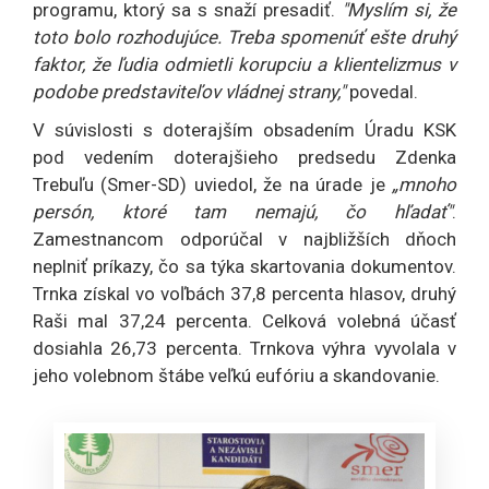
programu, ktorý sa s snaží presadiť.
"Myslím si, že
toto bolo rozhodujúce. Treba spomenúť ešte druhý
faktor, že ľudia odmietli korupciu a klientelizmus v
podobe predstaviteľov vládnej strany,"
povedal.
V súvislosti s doterajším obsadením Úradu KSK
pod vedením doterajšieho predsedu Zdenka
Trebuľu (Smer-SD) uviedol, že na úrade je
„mnoho
persón, ktoré tam nemajú, čo hľadať"
.
Zamestnancom odporúčal v najbližších dňoch
neplniť príkazy, čo sa týka skartovania dokumentov.
Trnka získal vo voľbách 37,8 percenta hlasov, druhý
Raši mal 37,24 percenta. Celková volebná účasť
dosiahla 26,73 percenta. Trnkova výhra vyvolala v
jeho volebnom štábe veľkú eufóriu a skandovanie.