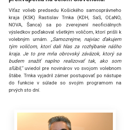
Víťaz volieb predsedu Košického samosprávneho
kraja (KSK) Rastislav Trnka (KDH, SaS, OĽaNO,
NOVA, Šanca) sa po zverejnení neoficiálnych
výsledkov poďakoval všetkým voličom, ktorí prišli k
volebným urnám.
„Samozrejme, najviac ďakujem
tým voličom, ktorí dali hlas za rozhýbanie nášho
kraja. Je to pre mňa obrovský záväzok, ktorý sa
budem snažiť naplno realizovať tak, ako som
sľúbil,"
uviedol pre novinárov vo svojom volebnom
štábe. Trnka vyjadril zámer postupovať po nástupe
do funkcie v súlade so svojím programom na
prvých sto dní.