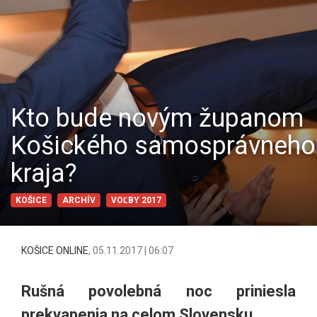
Kto bude novým županom
Košického samosprávneho
kraja?
KOŠICE
ARCHÍV
VOĽBY 2017
KOŠICE ONLINE
,
05.11.2017 | 06:07
Rušná povolebná noc priniesla
prekvapenia na celom Slovensku.