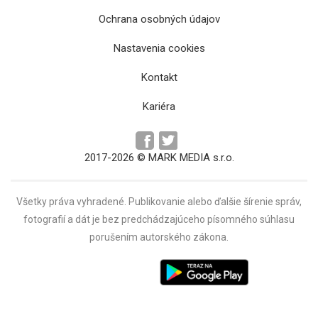
Ochrana osobných údajov
Keňan Moses Kipngetich Kemei prepísal
Nastavenia cookies
traťový rekord na MMM v Košiciach (FOTO)
Kontakt
Kariéra
2017-2026 © MARK MEDIA s.r.o.
Všetky práva vyhradené. Publikovanie alebo ďalšie šírenie správ,
fotografií a dát je bez predchádzajúceho písomného súhlasu
UPJŠ RUN spojil šport a charitu: Študenti
porušením autorského zákona.
vyzbierali pre Detskú fakultnú nemocnicu
vyše 3400 eur