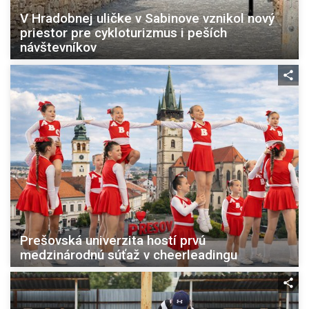
V Hradobnej uličke v Sabinove vznikol nový
priestor pre cykloturizmus i peších
návštevníkov
Prešovská univerzita hostí prvú
medzinárodnú súťaž v cheerleadingu