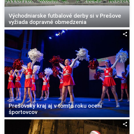
Východniarske futbalové derby si v Prešove
vyžiada dopravné obmedzenia
Prešovský kraj aj v tomto roku ocení
športovcov