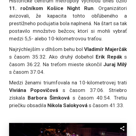
Historické centrum metropoly východu dnes ožilo
11. ročníkom Košice Night Run
. Organizátori
avizovali, že kapacita tohto obľúbeného a
prestížneho podujatia bola naplnená. Na štart sa tak
postavilo množstvo bežcov, ktorí si mohli vybrať
medzi 5,5- alebo 10-kilometrovou traťou.
Najrýchlejším v dlhšom behu bol
Vladimír Majerčák
s časom 35:32. Ako druhý dobehol
Erik Repák
s
časom 36:22. Na treťom mieste skončil
Juraj Milý
s časom 37:04.
Medzi ženami triumfovala na 10-kilometrovej trati
Viviána Popovičová
s časom 37:06. Striebro
získala
Barbora Šimková
s časom 40:54. Tretiu
priečku obsadila
Nikola Salokyová
s časom 41:33.