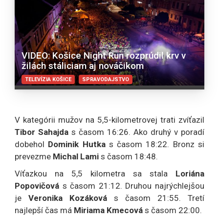
VIDEO: Košice Night Run rozprúdil krv v
žilách stáliciam aj nováčikom
TELEVÍZIA KOŠICE
SPRAVODAJSTVO
V kategórii mužov na 5,5-kilometrovej trati zvíťazil
Tibor Sahajda
s časom 16:26. Ako druhý v poradí
dobehol
Dominik Hutka
s časom 18:22. Bronz si
prevezme
Michal Lami
s časom 18:48.
Víťazkou na 5,5 kilometra sa stala
Loriána
Popovičová
s časom 21:12. Druhou najrýchlejšou
je
Veronika Kozáková
s časom 21:55. Tretí
najlepší čas má
Miriama Kmecová
s časom 22:00.