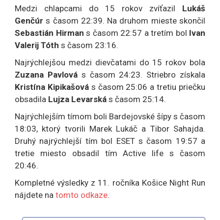
Medzi chlapcami do 15 rokov zvíťazil
Lukáš
Genčúr
s časom 22:39. Na druhom mieste skončil
Sebastián Hirman
s časom 22:57 a tretím bol
Ivan
Valerij Tóth
s časom 23:16.
Najrýchlejšou medzi dievčatami do 15 rokov bola
Zuzana Pavlová
s časom 24:23. Striebro získala
Kristína Kipikašová
s časom 25:06 a tretiu priečku
obsadila
Lujza Levarská
s časom 25:14.
Najrýchlejším tímom boli Bardejovské šípy s časom
18:03, ktorý tvorili Marek Lukáč a Tibor Sahajda.
Druhý najrýchlejší tím bol ESET s časom 19:57 a
tretie miesto obsadil tím Active life s časom
20:46.
Kompletné výsledky z 11. ročníka Košice Night Run
nájdete na
tomto odkaze
.