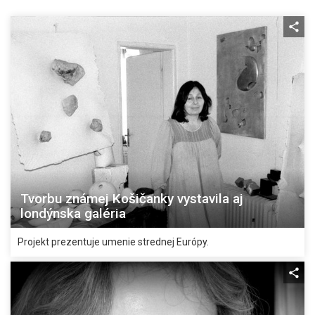
Tvorbu známej Košičanky vystavila aj
londýnska galéria
Projekt prezentuje umenie strednej Európy.