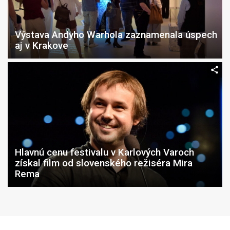
Výstava Andyho Warhola zaznamenala úspech
aj v Krakove
Hlavnú cenu festivalu v Karlových Varoch
získal film od slovenského režiséra Mira
Rema