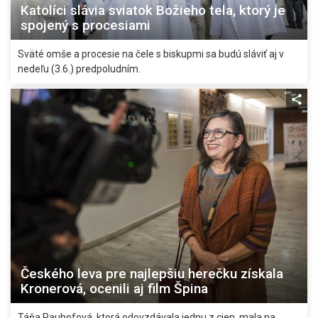
Katolíci slávia sviatok Božieho tela, ktorý je
spojený s procesiami
Sväté omše a procesie na čele s biskupmi sa budú sláviť aj v
nedeľu (3.6.) predpoludním.
Českého leva pre najlepšiu herečku získala
Kronerová, ocenili aj film Špina
Táňa Pauhofová, ktorá odovzdávala jednu z cien, mala na