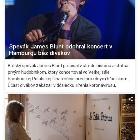
Spevák James Blunt odohral koncert v
Hamburgu bez divákov
Britský spevák James Blunt prepísal v stredu históriu a stal sa
prvým hudobníkom, ktorý koncertoval vo Veľkej sále
hamburskej Polabskej filharmónie pred prázdnym hľadiskom.
Účasť divákov zakázali v dôsledku šírenia koronavírusu,
informoval vo štvrtok spravodajský server en24.news.