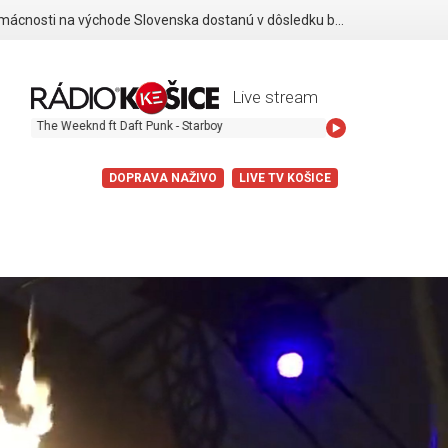
Viaceré domácnosti na východe Slovenska dostanú v dôsledku búrok finančné odškodnenie
Live stream
he Weeknd ft Daft Punk - Starboy
DOPRAVA NAŽIVO
LIVE TV KOŠICE