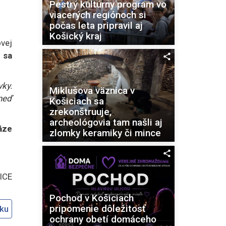
Pestrý kultúrny program vo
viacerých regiónoch si
počas leta pripravil aj
Košický kraj
vej
 sa
vky.
Miklušova väznica v
hneď
Košiciach sa
zrekonštruuje,
archeológovia tam našli aj
áze
zlomky keramiky či mince
ICE
Pochod v Košiciach
pripomenie dôležitosť
oku
ochrany obetí domáceho