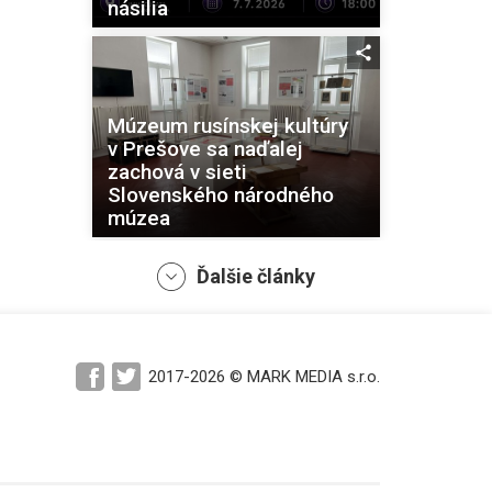
násilia
Múzeum rusínskej kultúry
v Prešove sa naďalej
zachová v sieti
Slovenského národného
múzea
Ďalšie články
Krajskí prešovskí poslanci
2017-2026 © MARK MEDIA s.r.o.
schválili zriadenie
samostatného múzea v
Hanušovciach