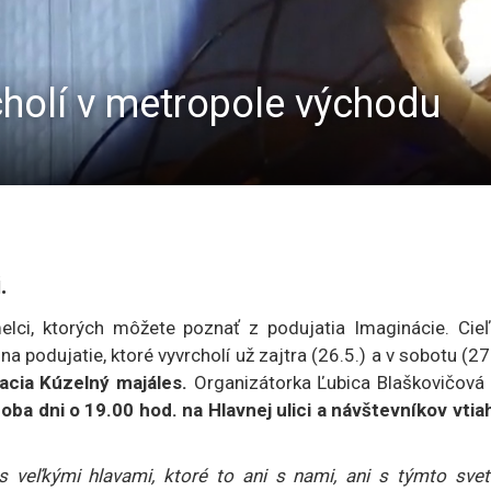
cholí v metropole východu
.
lci, ktorých môžete poznať z podujatia Imaginácie. Cie
a podujatie, ktoré vyvrcholí už zajtra (26.5.) a v sobotu (27
racia Kúzelný majáles.
Organizátorka Ľubica Blaškovičová 
ba dni o 19.00 hod. na Hlavnej ulici a návštevníkov vtia
 s veľkými hlavami, ktoré to ani s nami, ani s týmto sve