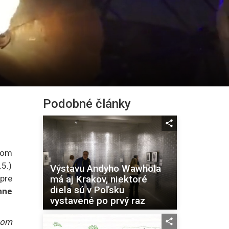
Podobné články
ľom
.5.)
Výstavu Andyho Wawhola
má aj Krakov, niektoré
pre
diela sú v Poľsku
hne
vystavené po prvý raz
tom