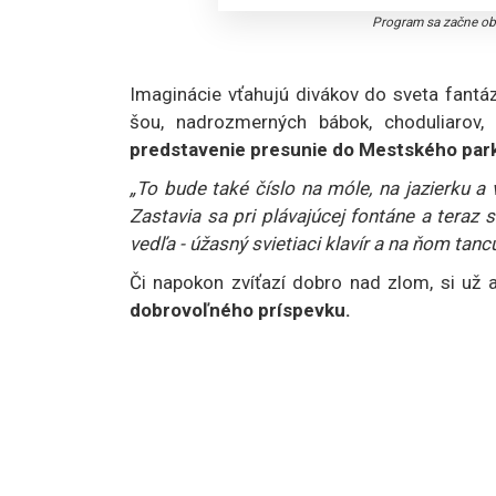
Program sa začne oba
Imaginácie vťahujú divákov do sveta fantá
šou, nadrozmerných bábok, choduliarov,
predstavenie presunie do Mestského par
„To bude také číslo na móle, na jazierku a 
Zastavia sa pri plávajúcej fontáne a teraz s
vedľa - úžasný svietiaci klavír a na ňom tan
Či napokon zvíťazí dobro nad zlom, si už a
dobrovoľného príspevku.