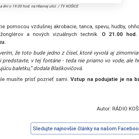
 dni o 19.00 hod. na Hlavnej ulici
/
TV KOŠICE
zie pomocou vzdušnej akrobacie, tanca, spevu, hudby, ohňo
 žonglérov a nových vizuálnych techník.
O 21.00 hod.
ku.
verím, že toto bude jedno z čísel, ktoré vyvolá aj zimomria
i predstavte, v tej fontáne - teda nie priamo vo vode, ale 
cujúcu baletku,“ dodala Blaškovičová.
le musíte prísť pozrieť sami.
Vstup na podujatie je na b
Autor: RÁDIO KOŠ
Sledujte najnovšie články na našom Facebo