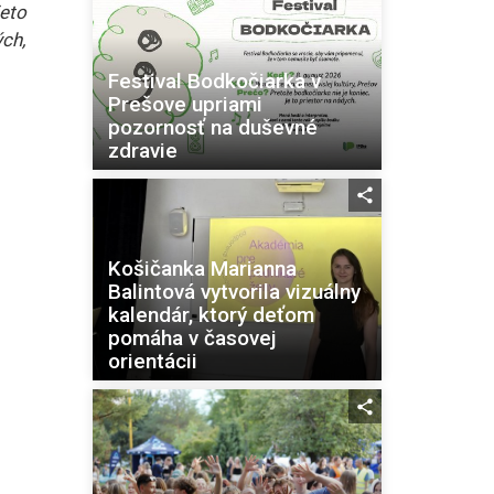
eto
ch,
Festival Bodkočiarka v
Prešove upriami
pozornosť na duševné
zdravie
Košičanka Marianna
Balintová vytvorila vizuálny
kalendár, ktorý deťom
pomáha v časovej
orientácii