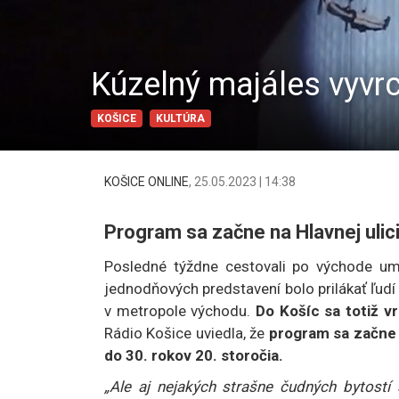
Kúzelný majáles vyvr
KOŠICE
KULTÚRA
KOŠICE ONLINE
,
25.05.2023 | 14:38
Program sa začne na Hlavnej ulici
Posledné týždne cestovali po východe ume
jednodňových predstavení bolo prilákať ľudí n
v metropole východu.
Do Košíc sa totiž v
Rádio Košice uviedla, že
program sa začne o
do 30. rokov 20. storočia.
„Ale aj nejakých strašne čudných bytostí