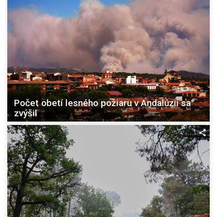
Počet obetí lesného požiaru v Andalúzii sa
zvýšil