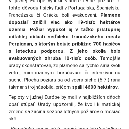
V južnej Európe vypukli viaceré lesné požiare. Z
tohto dôvodu tisícky ľudí v Portugalsku, Španielsku,
Francúzsku či Grécku boli evakuovaní.
Plamene
doposiaľ zničili viac ako 19-tisíc hektárov
územia.
Požiar vypukol aj v ťažko prístupnej
odľahlej oblasti neďaleko francúzskeho mesta
Perpignan, s ktorým bojuje približne 700 hasičov
s leteckou podporou. Z jeho okolia bolo
evakuovaných zhruba 10-tisíc osôb.
Tamojšie
úrady skonštatovali, že plamene sa rýchlo šíria kvôli
vetru, mimoriadnym horúčavám či intenzívnemu
suchu. Plocha požiaru sa od včerajšieho (5.7.) rána
takmer strojnásobila, pričom
spálil 4600 hektárov
.
Teploty v južnej Európe by mali v najbližších dňoch
opäť stúpať. Úrady upozornili, že kvôli klimatickej
zmene sa začína sezóna letných požiarov o mesiac
skôr.
„Klimatické zmeny sú tu, pociťujeme ich dôsledky a