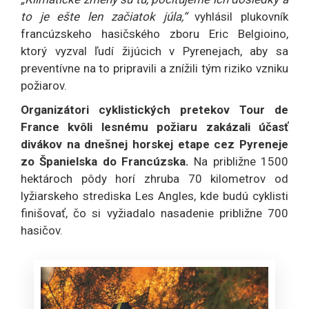
to je ešte len začiatok júla,“
vyhlásil plukovník
francúzskeho hasičského zboru Eric Belgioino,
ktorý vyzval ľudí žijúcich v Pyrenejach, aby sa
preventívne na to pripravili a znížili tým riziko vzniku
požiarov.
Organizátori cyklistických pretekov Tour de
France kvôli lesnému požiaru zakázali účasť
divákov na dnešnej horskej etape cez Pyreneje
zo Španielska do Francúzska.
Na približne 1500
hektároch pôdy horí zhruba 70 kilometrov od
lyžiarskeho strediska Les Angles, kde budú cyklisti
finišovať, čo si vyžiadalo nasadenie približne 700
hasičov.