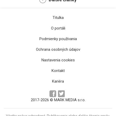
Titulka
O portáli
Podmienky používania
Ochrana osobných údajov
Lev XIV. sa na Tenerife stretol s migrantmi a
Nastavenia cookies
dobrovoľníkmi
Kontakt
Kariéra
2017-2026 © MARK MEDIA s.r.o.
Všetky práva vyhradené. Publikovanie alebo ďalšie šírenie správ,