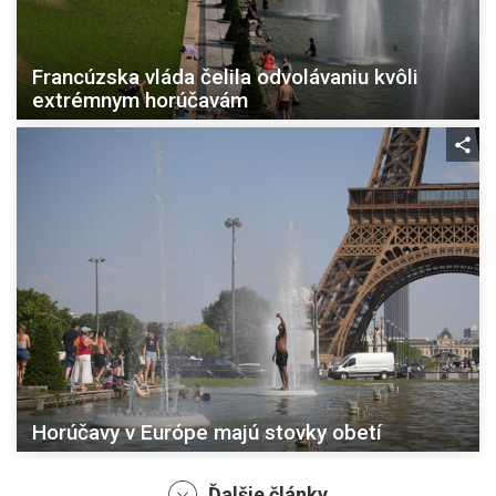
Francúzska vláda čelila odvolávaniu kvôli
extrémnym horúčavám
Horúčavy v Európe majú stovky obetí
Ďalšie články