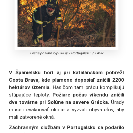
Lesné požiare vypukli aj v Portugalsku
/
TASR
V Španielsku horí aj pri katalánskom pobreží
Costa Brava, kde plamene doposiaľ zničili 2200
hektárov územia.
Hasičom tam prácu komplikujú
stúpajúce teploty.
Požiare počas víkendu zničili
dve továrne pri Solúne na severe Grécka.
Úrady
museli evakuovať okolie a vyzvali obyvateľov, aby
mali zatvorené okná.
Záchranným službám v Portugalsku sa podarilo