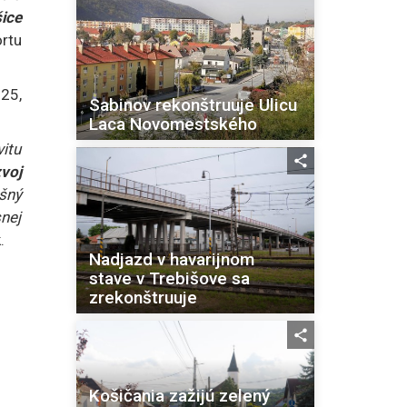
šice
ortu
025,
Sabinov rekonštruuje Ulicu
Laca Novomestského
vitu
voj
šný
snej
.
Nadjazd v havarijnom
stave v Trebišove sa
zrekonštruuje
Košičania zažijú zelený