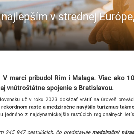
k najlepším v strednej Európ
. V marci pribudol Rím i Malaga. Viac ako 1
 aj vnútroštátne spojenie s Bratislavou.
Slovensku už v roku 2023 dokázať vrátiť na úroveň prevád
 rekordnom raste a medziročne navýšilo turizmus takme
 jedného z najdynamickejšie rastúcich regionálnych letís
kom 245 947 cestujúcich, čo predstavuje
medziročný náras