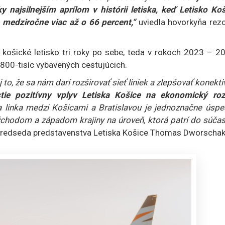
y najsilnejším aprílom v histórii letiska, keď Letisko Ko
e medziročne viac až o 66 percent,“
uviedla hovorkyňa rez
e košické letisko tri roky po sebe, teda v rokoch 2023 – 2
800-tisíc vybavených cestujúcich.
j to, že sa nám darí rozširovať sieť liniek a zlepšovať konekti
stie pozitívny vplyv Letiska Košice na ekonomický roz
a linka medzi Košicami a Bratislavou je jednoznačne úspe
východom a západom krajiny na úroveň, ktorá patrí do súča
 predseda predstavenstva Letiska Košice Thomas Dworschak