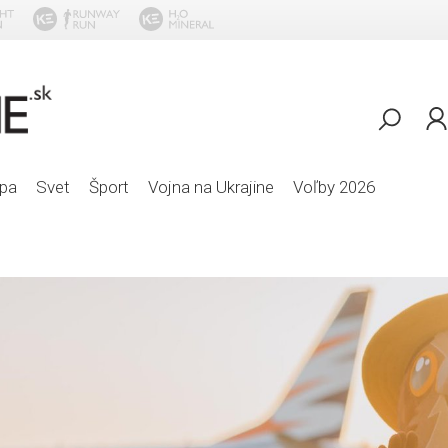
Dynor
pa
Svet
Šport
Vojna na Ukrajine
Voľby 2026