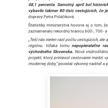
48,1 percenta
.
Samotný apríl bol historick
vybavilo takmer 80-tisíc cestujúcich, čo j
dopravy Petra Poláčiková.
Štatistiky ministerstva hovoria aj o tom, ž
zaznamenalo rekordnú hranicu 600-, 700- a 
„Teší nás nielen rast počtu cestujúcich, ale a
regiónu. Vďaka tomu
nepopierateľne ra
východného Slovenska.
Nová vnútroštátn
projekt, ktorý priniesol cestovanie medzi 
modernej doby,“
povedal výkonný riaditeľ a