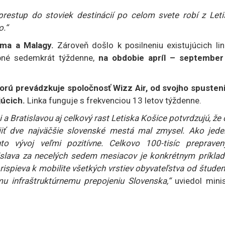
prestup do stoviek destinácií po celom svete robí z Leti
o.“
Ríma a Malagy.
Zároveň došlo k posilneniu existujúcich lin
pné sedemkrát týždenne,
na obdobie apríl – september
torú prevádzkuje spoločnosť Wizz Air, od svojho spusteni
júcich.
Linka funguje s frekvenciou 13 letov týždenne.
 Bratislavou aj celkový rast Letiska Košice potvrdzujú, že 
jiť dve najväčšie slovenské mestá mal zmysel. Ako jede
o vývoj veľmi pozitívne. Celkovo 100-tisíc prepraven
atislava za necelých sedem mesiacov je konkrétnym príkla
prispieva k mobilite všetkých vrstiev obyvateľstva od štude
u infraštruktúrnemu prepojeniu Slovenska,“
uviedol minis