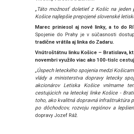
„Táto možnosť doletieť z Košíc na jeden 
Košice najlepšie prepojené slovenské letisk
Marec priniesol aj nové linky, a to do 
Spojenie do Prahy je v súčasnosti dostu
tradične vrátila aj linka do Zadaru.
Vnútroštátnu linku Košice – Bratislava, k
novembri využilo viac ako 100-tisíc cestu
„Úspech leteckého spojenia medzi Košicami a
vlády a ministerstva dopravy letecky spo
akcionárov Letiska Košice vnímame tent
cestujúcich na leteckej linke Košice - Br
toho, ako kvalitná dopravná infraštruktúra 
po dôchodcov, rozvoju regiónov a lepšiem
dopravy Jozef Ráž.