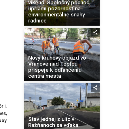
víkend: Spoločný pochod
upriami pozornosť na
environmentálne snahy
radnice
Nový kruhový objazd vo
Vranove nad Topľou
prispeje k odľahčeniu
centra mesta
rii.
nes,
Stav jednej z ulíc v
uby
Ražňanoch sa vďaka