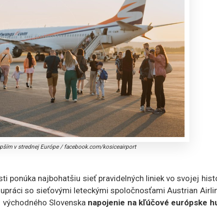
lepším v strednej Európe
/
facebook.com/kosiceairport
i ponúka najbohatšiu sieť pravidelných liniek vo svojej histó
práci so sieťovými leteckými spoločnosťami Austrian Airli
 z východného Slovenska
napojenie na kľúčové európske h