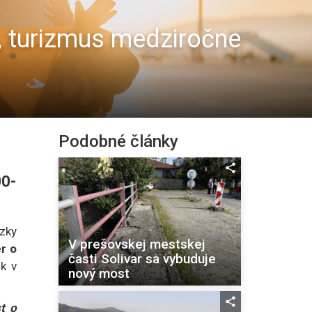
e, turizmus medziročne
Podobné články
00-
zky
V prešovskej mestskej
r o
časti Solivar sa vybuduje
k v
nový most
t o