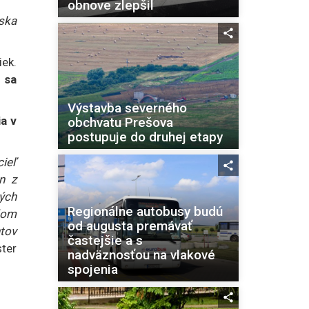
obnove zlepšil
ska
iek.
 sa
Výstavba severného
a v
obchvatu Prešova
postupuje do druhej etapy
cieľ
n z
ých
Regionálne autobusy budú
dom
od augusta premávať
ntov
častejšie a s
ter
nadväznosťou na vlakové
spojenia