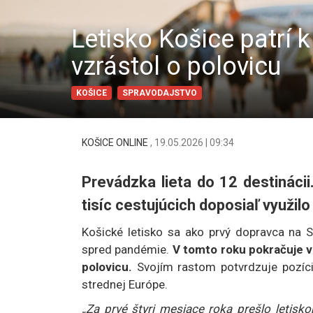
Letisko Košice patrí 
vzrástol o polovicu
KOŠICE
SPRAVODAJSTVO
KOŠICE ONLINE
,
19.05.2026 | 09:34
Prevádzka lieta do 12 destinácii
tisíc cestujúcich doposiaľ využilo
Košické letisko sa ako prvý dopravca na 
spred pandémie.
V tomto roku pokračuje v
polovicu.
Svojím rastom potvrdzuje pozíciu
strednej Európe.
„Za prvé štyri mesiace roka prešlo letis