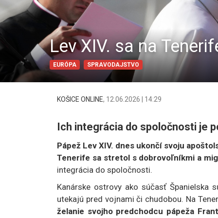
Lev XIV. sa na Teneri
EURÓPA
SPRAVODAJSTVO
KOŠICE ONLINE
,
12.06.2026 | 14:29
Ich integrácia do spoločnosti je 
Pápež Lev XIV. dnes ukončí svoju apoštol
Tenerife sa stretol s dobrovoľníkmi a mi
integrácia do spoločnosti.
Kanárske ostrovy ako súčasť Španielska s
utekajú pred vojnami či chudobou. Na Tener
želanie svojho predchodcu pápeža Frant