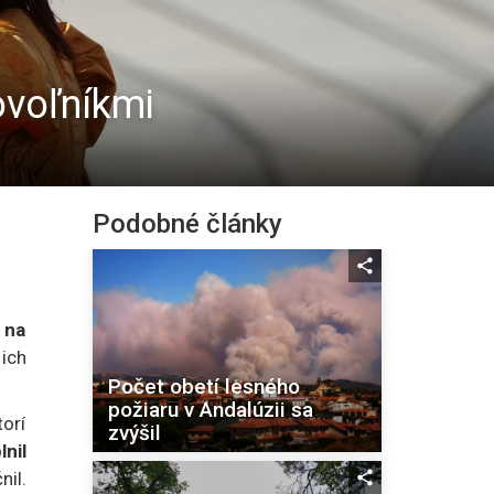
ovoľníkmi
Podobné články
 na
 ich
Počet obetí lesného
požiaru v Andalúzii sa
orí
zvýšil
nil
nil.