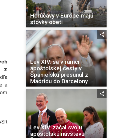
Horúčavy v Európe majú
stovky obetí
Lev XIV. sa v rámci
ých
apoštolskej cesty v
u z
Španielsku presunul z
dľa
Madridu do Barcelony
e a
čom
ASR
Lev XIV. začal svoju
apoštolskú návštevu