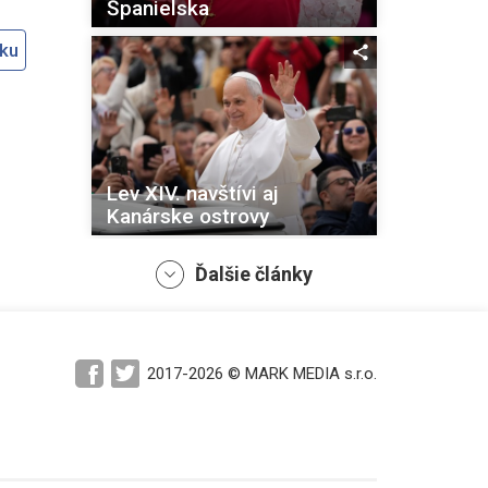
Španielska
oku
Lev XIV. navštívi aj
Kanárske ostrovy
Ďalšie články
2017-2026 © MARK MEDIA s.r.o.
Tri najvyššie vrcholy na
Madeire opäť prepojí
panoramatický chodník