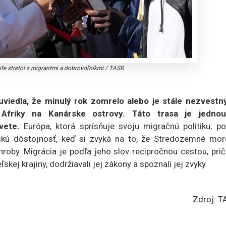
rife stretol s migrantmi a dobrovoľníkmi
/
TASR
viedla, že minulý rok zomrelo alebo je stále nezvestn
 Afriky na Kanárske ostrovy. Táto trasa je jedno
vete.
Európa, ktorá sprísňuje svoju migračnú politiku, po
skú dôstojnosť, keď si zvyká na to, že Stredozemné mor
roby. Migrácia je podľa jeho slov recipročnou cestou, pri
ľskej krajiny, dodržiavali jej zákony a spoznali jej zvyky.
Zdroj: T