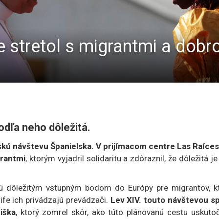
fe stretol s migrantmi a dobr
podľa neho dôležitá.
skú návštevu Španielska. V prijímacom centre Las Raíces
grantmi
, ktorým vyjadril solidaritu a zdôraznil, že dôležitá je
ú dôležitým vstupným bodom do Európy pre migrantov, kt
ife ich privádzajú prevádzači.
Lev XIV. touto návštevou spl
iška
, ktorý zomrel skôr, ako túto plánovanú cestu uskutoč