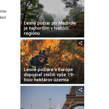
ôžme
ásil
Lesný požiar pri Madride
je najhorším v histórii
regiónu
Lesné požiare v Európe
doposiaľ zničili vyše 19-
tisíc hektárov územia