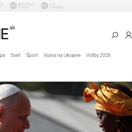
Rox
pa
Svet
Šport
Vojna na Ukrajine
Voľby 2026