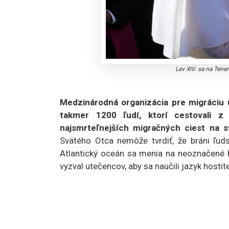
Lev XIV. sa na Tene
Medzinárodná organizácia pre migráciu u
takmer 1200 ľudí, ktorí cestovali z
najsmrteľnejších migračných ciest na s
Svätého Otca nemôže tvrdiť, že bráni ľud
Atlantický oceán sa menia na neoznačené h
vyzval utečencov, aby sa naučili jazyk hostite