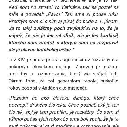
Keď som ho stretol vo Vatikáne, tak sa pozrel na
mňa a povedal: „Pavol.“ Tak sme si podali ruku.
Predtým som si s ním aj písal, čo bude s 1. júnom.
Je to taký zvláštny pocit zvyknúť si na to, že je
pápež, že nie je len rehoľník, nie je len kardinál,
ktorého som stretol, s ktorým som sa rozprával,
ale je hlavou katolíckej cirkvi.
“
Lev XIV. je podľa priora augustiniánov rozvážnym a
pokorným človekom dialógu. Zároveň je mužom
modlitby a rozhodovania, ktorý vie spájať ľudí.
Okrem toho, že bol generálom rehole, niekoľko
rokov pôsobil v Andách ako misionár.
„Poznám ho ako človeka dialógu, ktorý chce
pochopiť druhého človeka. Chce poznať, aký je ten
človek, aký je tam problém, je rozvážny. Čo som si
všimol počas tých rokov, čo sme boli spolu, že je to
muž pokorný, aj muž modlitby a rozhodovania, ale