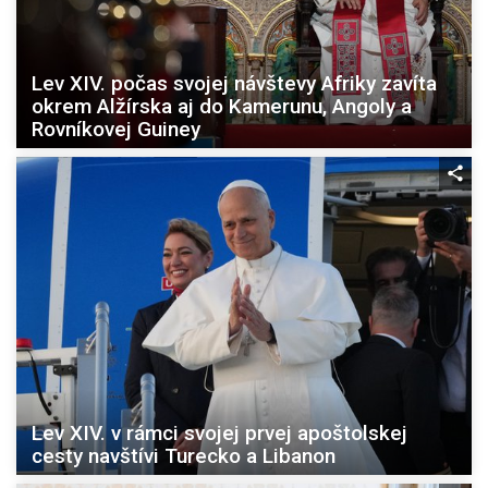
Lev XIV. počas svojej návštevy Afriky zavíta
okrem Alžírska aj do Kamerunu, Angoly a
Rovníkovej Guiney
Lev XIV. v rámci svojej prvej apoštolskej
cesty navštívi Turecko a Libanon