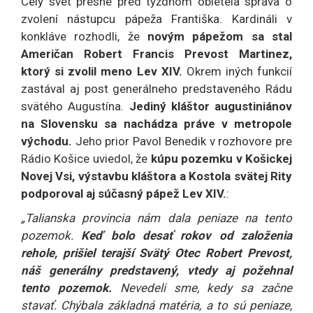
Celý svet presne pred týždňom obletela správa o
zvolení nástupcu pápeža Františka. Kardináli v
konkláve rozhodli, že
novým pápežom sa stal
Američan Robert Francis Prevost Martinez,
ktorý si zvolil meno Lev XIV.
Okrem iných funkcií
zastával aj post generálneho predstaveného Rádu
svätého Augustína.
Jediný kláštor augustiniánov
na Slovensku sa nachádza práve v metropole
východu.
Jeho prior Pavol Benedik v rozhovore pre
Rádio Košice uviedol, že
kúpu pozemku v Košickej
Novej Vsi, výstavbu kláštora a Kostola svätej Rity
podporoval aj súčasný pápež Lev XIV.
:
„Talianska provincia nám dala peniaze na tento
pozemok.
Keď bolo desať rokov od založenia
rehole, prišiel terajší Svätý Otec Robert Prevost,
náš generálny predstavený, vtedy aj požehnal
tento pozemok.
Nevedeli sme, kedy sa začne
stavať. Chýbala základná matéria, a to sú peniaze,