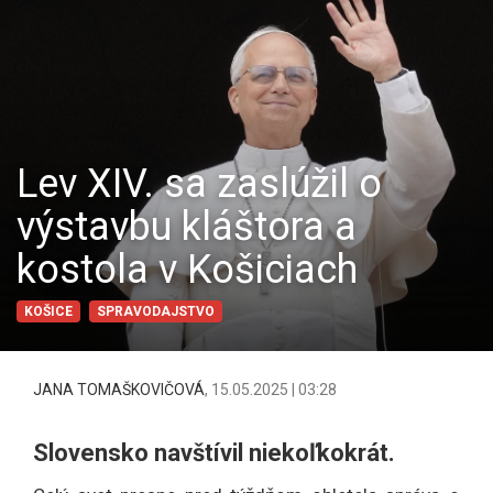
Lev XIV. sa zaslúžil o
výstavbu kláštora a
kostola v Košiciach
KOŠICE
SPRAVODAJSTVO
JANA TOMAŠKOVIČOVÁ
,
15.05.2025 | 03:28
Slovensko navštívil niekoľkokrát.