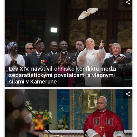
Lev XIV. navštívil ohnisko konfliktu medzi
separatistickými povstalcami a vládnymi
silami v Kamerune