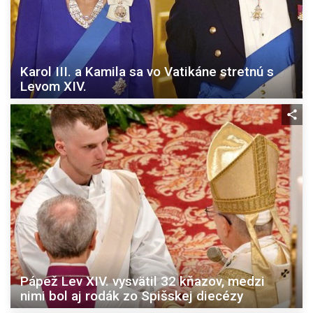
Karol III. a Kamila sa vo Vatikáne stretnú s
Levom XIV.
Pápež Lev XIV. vysvätil 32 kňazov, medzi
nimi bol aj rodák zo Spišskej diecézy