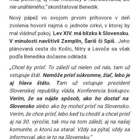
nie unáhleného,“
skonštatoval Benedik.
Nový pápež vo svojom prvom príhovore v deň
zvolenia hovoril najmä o jednote cirkvi, v ktorej by
mal vládnuť pokoj.
Lev XIV. má blízko k Slovensku.
V minulosti navštívil Zemplín, Šariš či Spiš.
Jeho
plánovaná cesta do Košíc, Nitry a Levoče sa však
podľa Benedika dočasne odkladá:
„Chcel by prísť. To záleží už nielen od nás, tam už
vstupuje štát.
Nemôže prísť súkromne, žiaľ, lebo je
aj hlava štátu. T
am už vstupuje prezident
Slovenskej republiky, vláda, Konferencia biskupov.
Verím, že sa nájde spôsob, ako ho dostať na
Slovensko
alebo ako by mohol prísť na Slovensko.
Verím, že chce prísť, lebo keď tu chodil a chcel prísť
aj na 30. výročie, tak mu na tom záleží, aj na našej
komunite, o ktorú sa staral. Vždy sa pýtal, vždy sa
informoval, ako je to na Slovensku.“