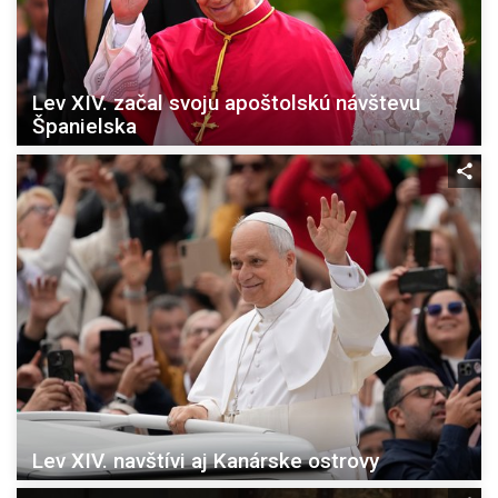
Lev XIV. začal svoju apoštolskú návštevu
Španielska
Lev XIV. navštívi aj Kanárske ostrovy