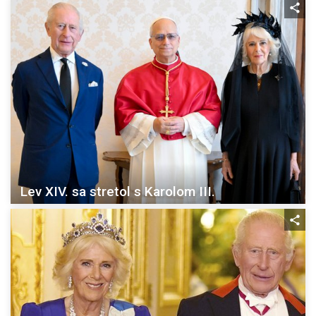
Lev XIV. sa stretol s Karolom III.