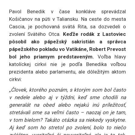
Pavol Benedik v čase konkláve sprevádzal
Košičanov na púti v Taliansku. Na ceste do mesta
Cascia, je pochovaná svätá Rita, sa dozvedeli o
zvolení Svätého Otca.
Keďže rodák z Lastoviec
pôsobil ako pápežský sakristián a správca
pápežského pokladu vo Vatikáne, Robert Prevost
bol jeho priamym predstaveným.
Voľba hlavy
katolíckej cirkvi nie je podľa Benedika voľbou
prezidenta alebo parlamentu, ale dôležitým aktom
cirkvi:
„Človek, ktorého poznám, s ktorým som bol často
v nedele alebo aj v týždni, keď sme chodili na
generalát na obed alebo nejakú inú príležitosť,
stretávali sme sa veľmi často – naozaj on je tam,
v tom bielom? Takáto otázka sa niekedy vyskytne.
Aj keď som ho stretol po zvolení, bolo to niečo
zvláštne, uveriteľné či neuveriteľné, ale je to tak.