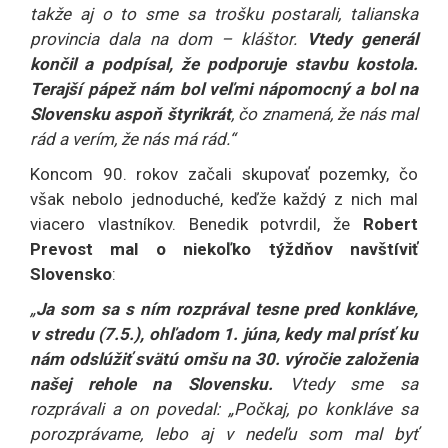
takže aj o to sme sa trošku postarali, talianska
provincia dala na dom – kláštor.
Vtedy generál
končil a podpísal, že podporuje stavbu kostola.
Terajší pápež nám bol veľmi nápomocný a bol na
Slovensku aspoň štyrikrát
, čo znamená, že nás mal
rád a verím, že nás má rád.“
Koncom 90. rokov začali skupovať pozemky, čo
však nebolo jednoduché, keďže každý z nich mal
viacero vlastníkov. Benedik potvrdil, že
Robert
Prevost mal o niekoľko týždňov navštíviť
Slovensko
:
„
Ja som sa s ním rozprával tesne pred konkláve,
v stredu (7.5.), ohľadom 1. júna, kedy mal prísť ku
nám odslúžiť svätú omšu na 30. výročie založenia
našej rehole na Slovensku.
Vtedy sme sa
rozprávali a on povedal: „Počkaj, po konkláve sa
porozprávame, lebo aj v nedeľu som mal byť