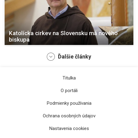
Katolícka cirkev na Slovensku má nového
biskupa
Ďalšie články
Titulka
O portáli
Podmienky používania
Ochrana osobných údajov
Lev XIV. slávnostne vstúpil do funkcie
pápeža inauguračnou omšou, prijal pálium a
Nastavenia cookies
rybársky prsteň