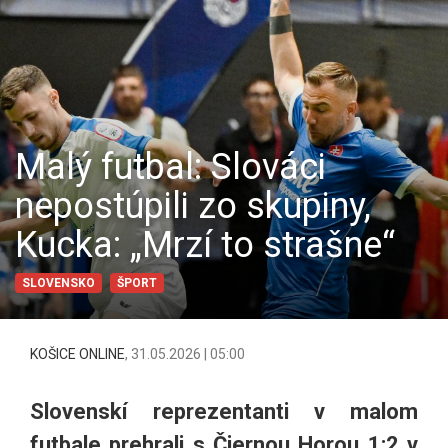
Malý futbal: Slováci
nepostúpili zo skupiny,
Kucka: „Mrzí to strašne“
SLOVENSKO
ŠPORT
KOŠICE ONLINE
,
31.05.2026 | 05:00
Slovenskí reprezentanti v malom
futbale prehrali s Čiernou Horou 1:2 v