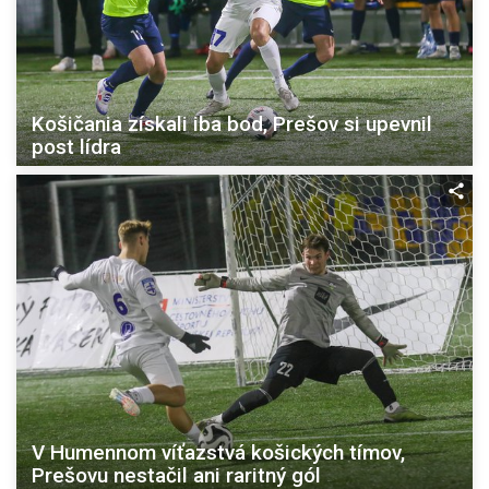
Košičania získali iba bod, Prešov si upevnil
post lídra
V Humennom víťazstvá košických tímov,
Prešovu nestačil ani raritný gól