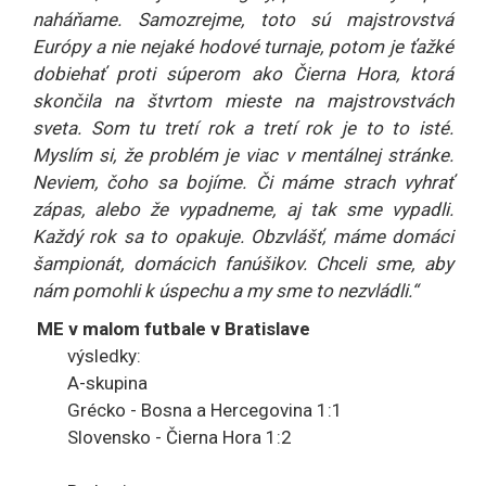
naháňame. Samozrejme, toto sú majstrovstvá
Európy a nie nejaké hodové turnaje, potom je ťažké
dobiehať proti súperom ako Čierna Hora, ktorá
skončila na štvrtom mieste na majstrovstvách
sveta. Som tu tretí rok a tretí rok je to to isté.
Myslím si, že problém je viac v mentálnej stránke.
Neviem, čoho sa bojíme. Či máme strach vyhrať
zápas, alebo že vypadneme, aj tak sme vypadli.
Každý rok sa to opakuje. Obzvlášť, máme domáci
šampionát, domácich fanúšikov. Chceli sme, aby
nám pomohli k úspechu a my sme to nezvládli.“
ME v malom futbale v Bratislave
výsledky:
A-skupina
Grécko - Bosna a Hercegovina 1:1
Slovensko - Čierna Hora 1:2