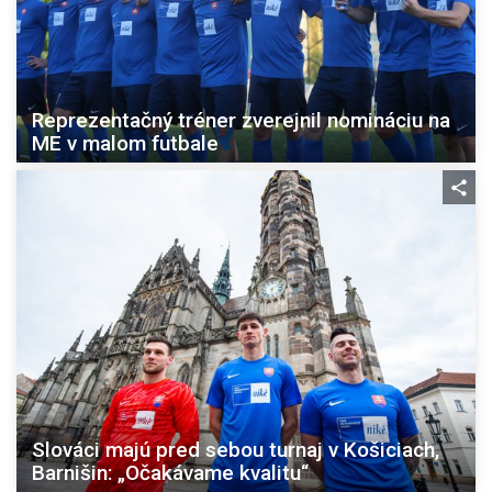
Reprezentačný tréner zverejnil nomináciu na
ME v malom futbale
Slováci majú pred sebou turnaj v Košiciach,
Barnišin: „Očakávame kvalitu“