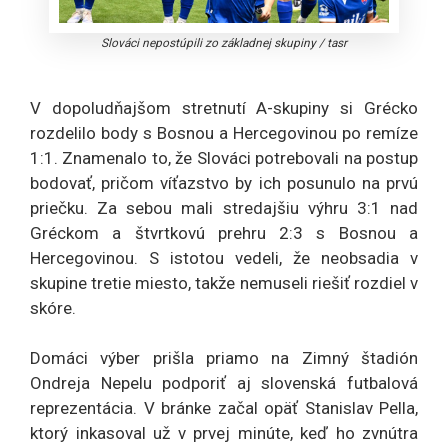
Slováci nepostúpili zo základnej skupiny
/
tasr
V dopoludňajšom stretnutí A-skupiny si Grécko
rozdelilo body s Bosnou a Hercegovinou po remíze
1:1. Znamenalo to, že Slováci potrebovali na postup
bodovať, pričom víťazstvo by ich posunulo na prvú
priečku. Za sebou mali stredajšiu výhru 3:1 nad
Gréckom a štvrtkovú prehru 2:3 s Bosnou a
Hercegovinou. S istotou vedeli, že neobsadia v
skupine tretie miesto, takže nemuseli riešiť rozdiel v
skóre.
Domáci výber prišla priamo na Zimný štadión
Ondreja Nepelu podporiť aj slovenská futbalová
reprezentácia. V bránke začal opäť Stanislav Pella,
ktorý inkasoval už v prvej minúte, keď ho zvnútra