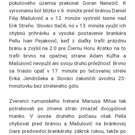
pokutového územia prekonal Goran Nenezič. K
vyrovnaniu bol blízko v 6. minúte pred bránou Daniel
Filip Mašulovič a v 12. minúte vystrelil tesne nad
Erik Streňo. Slováci tlačili, no v 13. minúte využil ich
chybnú prihrávku a vysoké postavenie brankára
Pellu Ivan Pejakovič, keď z diaľky trafil prázdnu
bránu a zvýšil na 2:0 pre Čiernu Horu. Krátko na to
trafil brvno na opačnej strane Adam Kuľha a
Mašulovič nevyužil ani svoju druhú príležitosť. Brvno
sa triaslo opäť v 17. minúte po tečovanej strele
Erika Jendrišeka a Slováci zakončili úvodnú 25-
minútovku bez streleného gólu.
Zverenci rumunského trénera Mariusa Mitua tak
potrebovali po zmene strán zmazať dvojgólové
manko. V úvode druhého polčasu však Pella
chyboval pred bránou a Mašulovič na bránkovej
čiare predviedol brankársky zákrok rukou, takže po