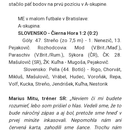
stačilo päť bodov na prvú pozíciu v A-skupine.
ME v malom futbale v Bratislave:
A-skupina:
SLOVENSKO - Čierna Hora 1:2 (0:2)
Góly: 47. Streňo (zo 7,5 m) - 1. Nenezič, 13.
Pejakovič. Rozhodcovia: Mod (V.Brit./Maď.),
Paraschiv (V.Brit./Rum.), Sýkora (ČR), ČK: 28.
Mašulovič (SR), ŽK: Kuľha - Mugoša, Pejakovič.
Slovensko: Pella (44. Botló) - Rigo, Chorvát,
Mikluš, Mašulovič, Vrábel, Hudec, Voroňák, Repa,
Volf, Kucka, Streňo, Jendrišek, Kuľha, Nestorik
Marius Mitu, tréner SR:
„
Neviem či mi budete
rozumieť, lebo som prišiel o hlas. Vedeli sme, že to
bude náročný zápas a aj bol, pretože sme hneď v
prvej minúte inkasovali. Nepomohla nám ani
červená karta, zahodili sme šance. Trochu nám