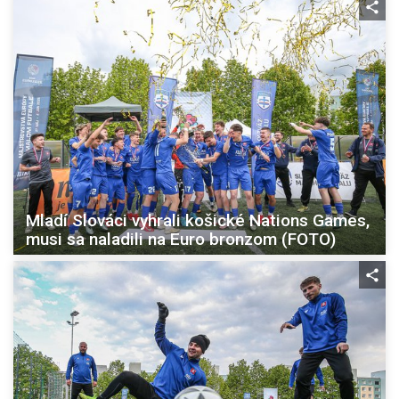
Mladí Slováci vyhrali košické Nations Games,
musi sa naladili na Euro bronzom (FOTO)