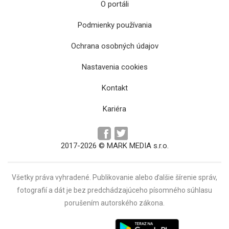
O portáli
Podmienky používania
Ochrana osobných údajov
Nastavenia cookies
Humenné a Košice spečatili postup
Kontakt
Kariéra
2017-2026 © MARK MEDIA s.r.o.
Všetky práva vyhradené. Publikovanie alebo ďalšie šírenie správ,
fotografií a dát je bez predchádzajúceho písomného súhlasu
porušením autorského zákona.
Košičania neuspeli v derby s Prešovom,
presvedčivý triumf majstra z Humenného