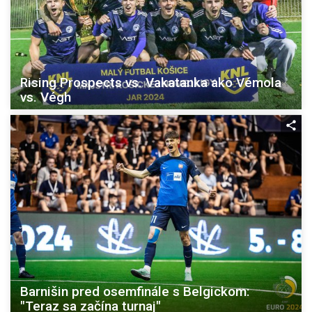
Rising Prospects vs. Vakatanka ako Vémola
vs. Végh
Barnišin pred osemfinále s Belgickom:
"Teraz sa začína turnaj"