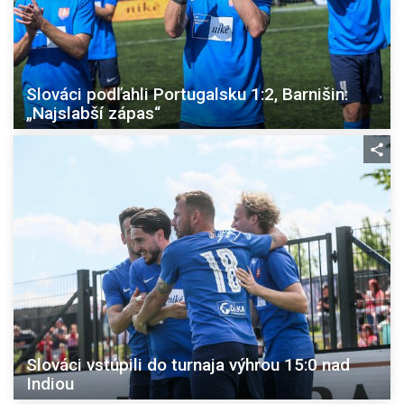
Slováci podľahli Portugalsku 1:2, Barnišin:
„Najslabší zápas“
Slováci vstúpili do turnaja výhrou 15:0 nad
Indiou