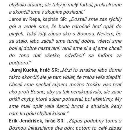
chýbalo šťastie, ale taký je malý futbal, prehrali sme
a skončili sme v skupine poslední.“
Jaroslav Repa, kapitán SR: „
Dostali sme zas rýchly
gól a vedeli sme, že bude náročné hrať opäť do
plných. Taký istý zápas ako s Bosnou. Neviem, čo
sa stalo, lebo začali sme turnaj dobre, všetci sme
boli aj dobre nastavení, verili sme si a aj sme chceli
do toho dať všetko, odvďačiť sa ľuďom za
podporu.“
Juraj Kucka, hráč SR:
„Mrzí to strašne, lebo doma
takto skončiť, ale je tam vidieť, že treba veľa zlepšiť.
Chceli sme nechať súpera možno trošku viac hrať
ako proti Bosne, aby sa tak nenakopávalo, ale zase
prišli chyby, ktoré súper potrestal, bol efektívny. My
sme mali opäť veľa šancí, brvná a situácie, kedy
nám ku gólu chýbal kúsok.“
Erik Jendrišek, hráč SR
: „
Zápas podobný tomu s
Bosnou, inkasujeme dva góly, potom to celý zápas