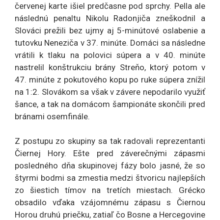
červenej karte išiel predčasne pod sprchy. Pella ale
následnú penaltu Nikolu Radonjiča zneškodnil a
Slováci prežili bez ujmy aj 5-minútové oslabenie a
tutovku Neneziča v 37. minúte. Domáci sa následne
vrátili k tlaku na polovici súpera a v 40. minúte
nastrelil konštrukciu brány Streňo, ktorý potom v
47. minúte z pokutového kopu po ruke súpera znížil
na 1:2. Slovákom sa však v závere nepodarilo využiť
šance, a tak na domácom šampionáte skončili pred
bránami osemfinále.
Z postupu zo skupiny sa tak radovali reprezentanti
Čiernej Hory. Ešte pred záverečnými zápasmi
posledného dňa skupinovej fázy bolo jasné, že so
štyrmi bodmi sa zmestia medzi štvoricu najlepších
zo šiestich tímov na tretích miestach. Grécko
obsadilo vďaka vzájomnému zápasu s Čiernou
Horou druhú priečku, zatiaľ čo Bosne a Hercegovine