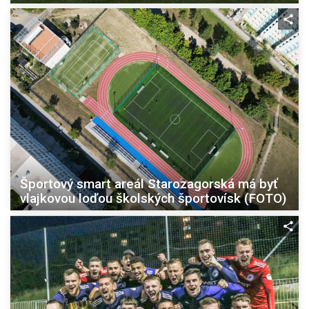
Športový smart areál Starozagorská má byť
vlajkovou loďou školských športovísk (FOTO)