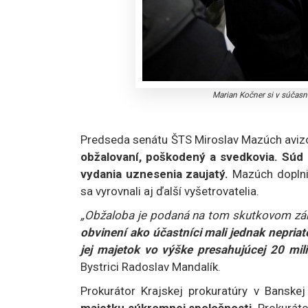
Marian Kočner si v súčasn
Predseda senátu ŠTS Miroslav Mazúch aviz
obžalovaní, poškodený a svedkovia. Súd 
vydania uznesenia zaujatý.
Mazúch doplni
sa vyrovnali aj ďalší vyšetrovatelia.
„Obžaloba je podaná na tom skutkovom zá
obvinení ako účastníci mali jednak nepriat
jej majetok vo výške presahujúcej 20 mil
Bystrici Radoslav Mandalík.
Prokurátor Krajskej prokuratúry v Banske
majetku súkromnej spoločnosti
. Prokuráto