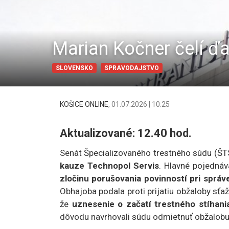
Marian Kočner čelí ďa
SLOVENSKO
SPRAVODAJSTVO
KOŠICE ONLINE
,
01.07.2026 | 10:25
Aktualizované: 12.40 hod.
Senát Špecializovaného trestného súdu (Š
kauze Technopol Servis
. Hlavné pojedná
zločinu porušovania povinností pri správ
Obhajoba podala proti prijatiu obžaloby sťaž
že
uznesenie o začatí trestného stíhani
dôvodu navrhovali súdu odmietnuť obžalobu p