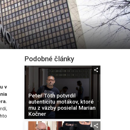
Podobné články
bu v
nia
Peter Tóth potvrdil
autenticitu motákov, ktoré
ra.
mu z väzby posielal Marian
rdí,
Kočner
ohto