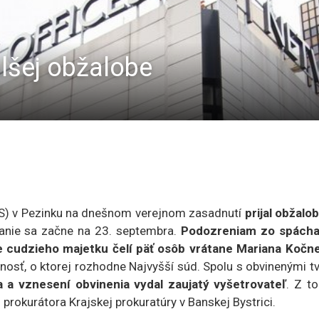
lšej obžalobe
TS) v Pezinku na dnešnom verejnom zasadnutí
prijal obžalo
vanie sa začne na 23. septembra.
Podozreniam zo spácha
e cudzieho majetku čelí päť osôb vrátane Mariana Kočne
nosť, o ktorej rozhodne Najvyšší súd. Spolu s obvinenými tv
a a vznesení obvinenia vydal zaujatý vyšetrovateľ
. Z t
rokurátora Krajskej prokuratúry v Banskej Bystrici.