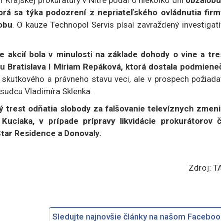
orá sa týka podozrení z nepriateľského ovládnutia firm
obu
. O kauze Technopol Servis písal zavraždený investigat
e akcií bola v minulosti na základe dohody o vine a tre
 Bratislava I Miriam Repáková, ktorá dostala podmiene
 skutkového a právneho stavu veci, ale v prospech požiada
 sudcu Vladimíra Sklenka.
 trest odňatia slobody za falšovanie televíznych zmeni
uciaka, v prípade prípravy likvidácie prokurátorov č
tar Residence a Donovaly.
Zdroj: T
Sledujte najnovšie články na našom Facebo