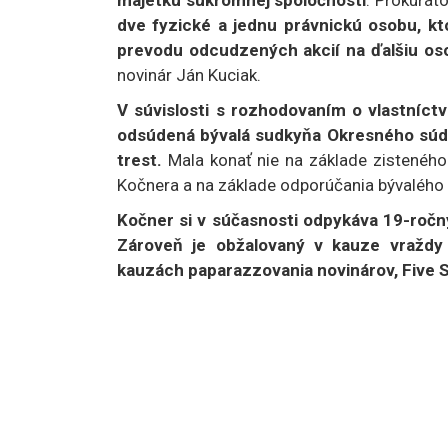
dve fyzické a jednu právnickú osobu, kt
prevodu odcudzených akcií na ďalšiu os
novinár Ján Kuciak.
V súvislosti s rozhodovaním o vlastníctv
odsúdená bývalá sudkyňa Okresného súdu
trest.
Mala konať nie na základe zisteného
Kočnera a na základe odporúčania bývalého
Kočner si v súčasnosti odpykáva 19-ročný
Zároveň je obžalovaný v kauze vraždy K
kauzách paparazzovania novinárov, Five S