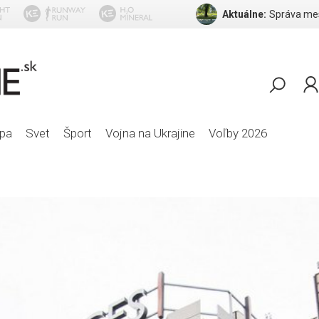
Aktuálne:
U2 - I Still Haven't Fo
pa
Svet
Šport
Vojna na Ukrajine
Voľby 2026