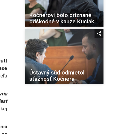
Kočnerovi bolo priznané
odškodné v kauze Kuciak
utí
ase
Ústavný súd odmietol
eľa
sťažnosť Kočnera
yria
esť
skej
nia
 na