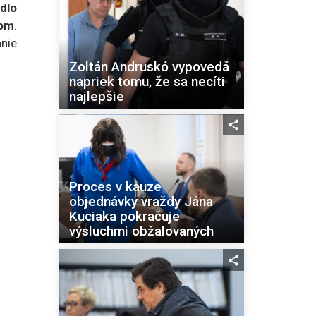
dlo
om
.
nie
Zoltán Andruskó vypovedá
napriek tomu, že sa necíti
najlepšie
Proces v kauze
objednávky vraždy Jána
Kuciaka pokračuje
výsluchmi obžalovaných