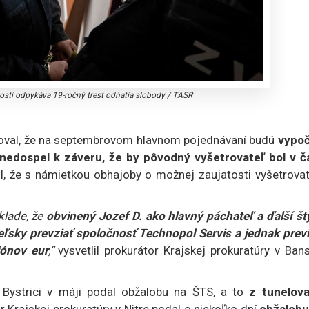
osti odpykáva 19-ročný trest odňatia slobody
/
TASR
oval, že na septembrovom hlavnom pojednávaní budú
vypoč
nedospel k záveru, že by pôvodný vyšetrovateľ bol v č
l, že s námietkou obhajoby o možnej zaujatosti vyšetrovat
klade, že
obvinený Jozef D. ako hlavný páchateľ a ďalší št
eľsky prevziať spoločnosť Technopol Servis a jednak previ
iónov eur
,“
vysvetlil prokurátor Krajskej prokuratúry v Ban
j Bystrici v máji podal obžalobu na ŠTS, a to
z tunelova
r Krajskej prokuratúry v Nitre podal o niekoľko dní
obžalobu