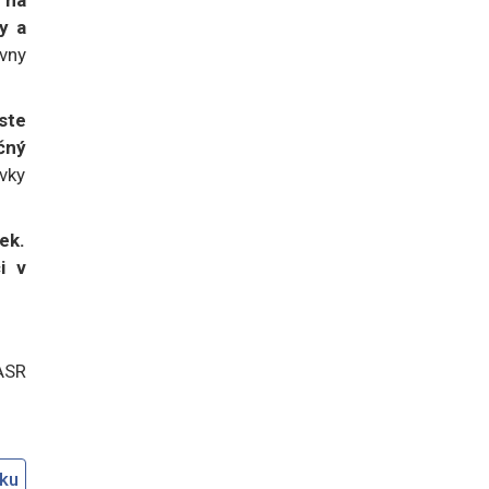
y a
ívny
ste
čný
vky
ek.
i v
ASR
oku