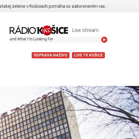
Správa mestskej zelene v Košiciach pomáha so zakorenením rastlín v období sucha
Live stream
und What I'm Looking For
DOPRAVA NAŽIVO
LIVE TV KOŠICE