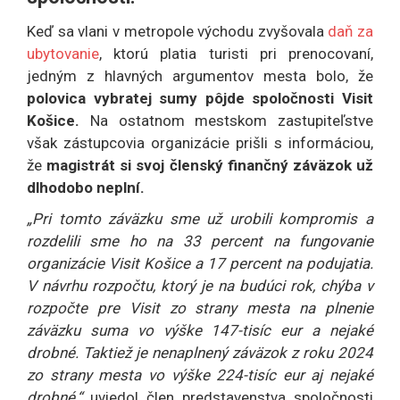
Keď sa vlani v metropole východu zvyšovala
daň za
ubytovanie
, ktorú platia turisti pri prenocovaní,
jedným z hlavných argumentov mesta bolo, že
polovica vybratej sumy pôjde spoločnosti Visit
Košice.
Na ostatnom mestskom zastupiteľstve
však zástupcovia organizácie prišli s informáciou,
že
magistrát si svoj členský finančný záväzok už
dlhodobo neplní.
„Pri tomto záväzku sme už urobili kompromis a
rozdelili sme ho na 33 percent na fungovanie
organizácie Visit Košice a 17 percent na podujatia.
V návrhu rozpočtu, ktorý je na budúci rok, chýba v
rozpočte pre Visit zo strany mesta na plnenie
záväzku suma vo výške 147-tisíc eur a nejaké
drobné. Taktiež je nenaplnený záväzok z roku 2024
zo strany mesta vo výške 224-tisíc eur aj nejaké
drobné,“
uviedol člen predstavenstva spoločnosti