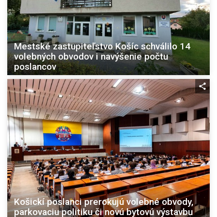
Mestské zastupiteľstvo Košíc schválilo 14
volebných obvodov i navýšenie počtu
poslancov
Košickí poslanci prerokujú volebné obvody,
parkovaciu politiku či novú bytovú výstavbu