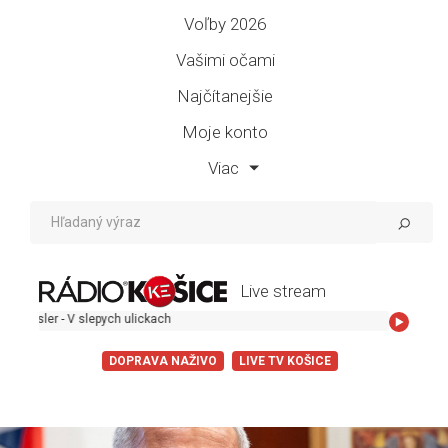
Voľby 2026
Vašimi očami
Najčítanejšie
Moje konto
Viac
Live stream
r - V slepych ulickach
DOPRAVA NAŽIVO
LIVE TV KOŠICE