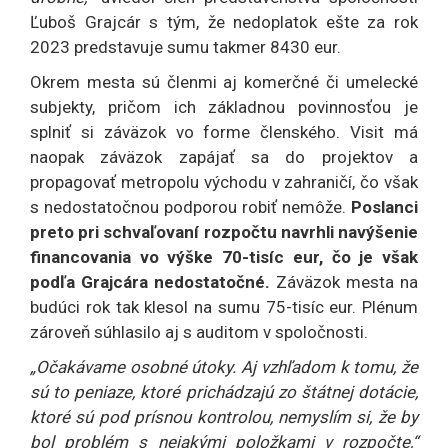
Ľuboš Grajcár s tým, že nedoplatok ešte za rok
2023 predstavuje sumu takmer 8430 eur.
Okrem mesta sú členmi aj komerčné či umelecké
subjekty, pričom ich základnou povinnosťou je
splniť si záväzok vo forme členského. Visit má
naopak záväzok zapájať sa do projektov a
propagovať metropolu východu v zahraničí, čo však
s nedostatočnou podporou robiť nemôže.
Poslanci
preto pri schvaľovaní rozpočtu navrhli navýšenie
financovania vo výške 70-tisíc eur, čo je však
podľa Grajcára nedostatočné.
Záväzok mesta na
budúci rok tak klesol na sumu 75-tisíc eur. Plénum
zároveň súhlasilo aj s auditom v spoločnosti.
„Očakávame osobné útoky. Aj vzhľadom k tomu, že
sú to peniaze, ktoré prichádzajú zo štátnej dotácie,
ktoré sú pod prísnou kontrolou, nemyslím si, že by
bol problém s nejakými položkami v rozpočte,“