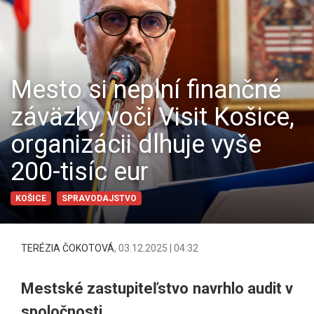
Mesto si neplní finančné
záväzky voči Visit Košice,
organizácii dlhuje vyše
200-tisíc eur
KOŠICE
SPRAVODAJSTVO
TERÉZIA ČOKOTOVÁ
,
03.12.2025 | 04:32
Mestské zastupiteľstvo navrhlo audit v
spoločnosti.