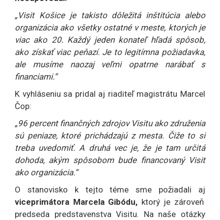
„Visit Košice je takisto dôležitá inštitúcia alebo
organizácia ako všetky ostatné v meste, ktorých je
viac ako 20. Každý jeden konateľ hľadá spôsob,
ako získať viac peňazí. Je to legitímna požiadavka,
ale musíme naozaj veľmi opatrne narábať s
financiami.“
K vyhláseniu sa pridal aj riaditeľ magistrátu Marcel
Čop:
„96 percent finančných zdrojov Visitu ako združenia
sú peniaze, ktoré prichádzajú z mesta. Čiže to si
treba uvedomiť. A druhá vec je, že je tam určitá
dohoda, akým spôsobom bude financovaný Visit
ako organizácia.“
O stanovisko k tejto téme sme požiadali aj
viceprimátora Marcela Gibódu,
ktorý je zároveň
predseda predstavenstva Visitu. Na naše otázky