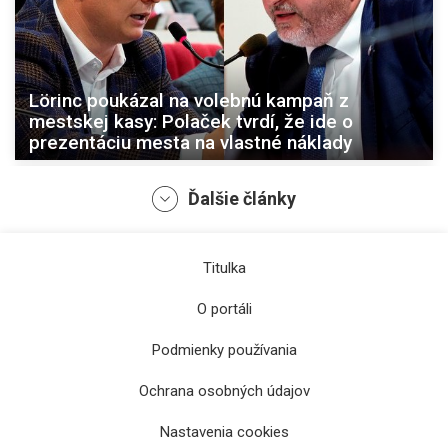
Lörinc poukázal na volebnú kampaň z
mestskej kasy: Polaček tvrdí, že ide o
prezentáciu mesta na vlastné náklady
Ďalšie články
Titulka
O portáli
Podmienky používania
Ochrana osobných údajov
O kúpu prešovského klubu nemá nikto
záujem, mesto sa posnaží spoločnosť
Nastavenia cookies
stabilizovať