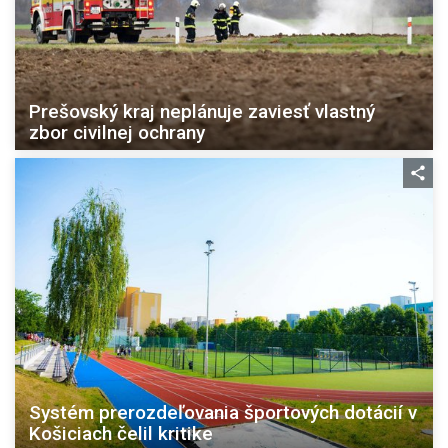
Prešovský kraj neplánuje zaviesť vlastný
zbor civilnej ochrany
Systém prerozdeľovania športových dotácií v
Košiciach čelil kritike